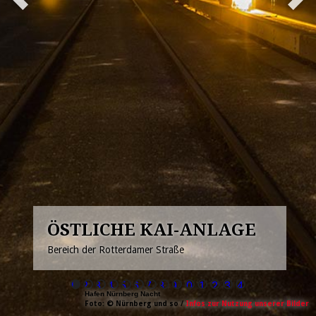
ÖSTLICHE KAI-ANLAGE
Bereich der Rotterdamer Straße
1
2
3
4
5
6
7
8
9
10
11
12
13
14
Hafen Nürnberg Nacht
Foto: © Nürnberg und so /
Infos zur Nutzung unserer Bilder