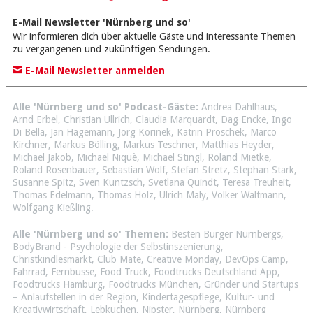
E-Mail Newsletter 'Nürnberg und so'
Wir informieren dich über aktuelle Gäste und interessante Themen
zu vergangenen und zukünftigen Sendungen.
E-Mail Newsletter anmelden
Alle 'Nürnberg und so' Podcast-Gäste:
Andrea Dahlhaus
,
Arnd Erbel
,
Christian Ullrich
,
Claudia Marquardt
,
Dag Encke
,
Ingo
Di Bella
,
Jan Hagemann
,
Jörg Korinek
,
Katrin Proschek
,
Marco
Kirchner
,
Markus Bölling
,
Markus Teschner
,
Matthias Heyder
,
Michael Jakob
,
Michael Niquè
,
Michael Stingl
,
Roland Mietke
,
Roland Rosenbauer
,
Sebastian Wolf
,
Stefan Stretz
,
Stephan Stark
,
Susanne Spitz
,
Sven Kuntzsch
,
Svetlana Quindt
,
Teresa Treuheit
,
Thomas Edelmann
,
Thomas Holz
,
Ulrich Maly
,
Volker Waltmann
,
Wolfgang Kießling
.
Alle 'Nürnberg und so' Themen:
Besten Burger Nürnbergs
,
BodyBrand - Psychologie der Selbstinszenierung
,
Christkindlesmarkt
,
Club Mate
,
Creative Monday
,
DevOps Camp
,
Fahrrad
,
Fernbusse
,
Food Truck
,
Foodtrucks Deutschland App
,
Foodtrucks Hamburg
,
Foodtrucks München
,
Gründer und Startups
– Anlaufstellen in der Region
,
Kindertagespflege
,
Kultur- und
Kreativwirtschaft
,
Lebkuchen
,
Nipster
,
Nürnberg
,
Nürnberg