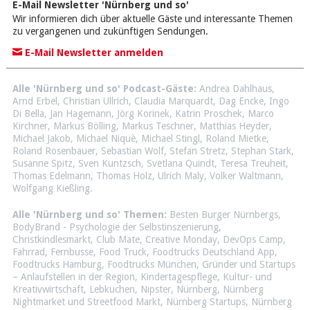
E-Mail Newsletter 'Nürnberg und so'
Wir informieren dich über aktuelle Gäste und interessante Themen
zu vergangenen und zukünftigen Sendungen.
E-Mail Newsletter anmelden
Alle 'Nürnberg und so' Podcast-Gäste:
Andrea Dahlhaus
,
Arnd Erbel
,
Christian Ullrich
,
Claudia Marquardt
,
Dag Encke
,
Ingo
Di Bella
,
Jan Hagemann
,
Jörg Korinek
,
Katrin Proschek
,
Marco
Kirchner
,
Markus Bölling
,
Markus Teschner
,
Matthias Heyder
,
Michael Jakob
,
Michael Niquè
,
Michael Stingl
,
Roland Mietke
,
Roland Rosenbauer
,
Sebastian Wolf
,
Stefan Stretz
,
Stephan Stark
,
Susanne Spitz
,
Sven Kuntzsch
,
Svetlana Quindt
,
Teresa Treuheit
,
Thomas Edelmann
,
Thomas Holz
,
Ulrich Maly
,
Volker Waltmann
,
Wolfgang Kießling
.
Alle 'Nürnberg und so' Themen:
Besten Burger Nürnbergs
,
BodyBrand - Psychologie der Selbstinszenierung
,
Christkindlesmarkt
,
Club Mate
,
Creative Monday
,
DevOps Camp
,
Fahrrad
,
Fernbusse
,
Food Truck
,
Foodtrucks Deutschland App
,
Foodtrucks Hamburg
,
Foodtrucks München
,
Gründer und Startups
– Anlaufstellen in der Region
,
Kindertagespflege
,
Kultur- und
Kreativwirtschaft
,
Lebkuchen
,
Nipster
,
Nürnberg
,
Nürnberg
Nightmarket und Streetfood Markt
,
Nürnberg Startups
,
Nürnberg