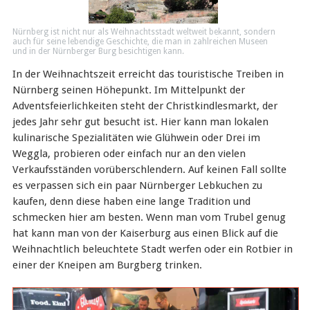
Nürnberg ist nicht nur als Weihnachtsstadt weltweit bekannt, sondern
auch für seine lebendige Geschichte, die man in zahlreichen Museen
und in der Nürnberger Burg besichtigen kann.
In der Weihnachtszeit erreicht das touristische Treiben in
Nürnberg seinen Höhepunkt. Im Mittelpunkt der
Adventsfeierlichkeiten steht der Christkindlesmarkt, der
jedes Jahr sehr gut besucht ist. Hier kann man lokalen
kulinarische Spezialitäten wie Glühwein oder Drei im
Weggla, probieren oder einfach nur an den vielen
Verkaufsständen vorüberschlendern. Auf keinen Fall sollte
es verpassen sich ein paar Nürnberger Lebkuchen zu
kaufen, denn diese haben eine lange Tradition und
schmecken hier am besten. Wenn man vom Trubel genug
hat kann man von der Kaiserburg aus einen Blick auf die
Weihnachtlich beleuchtete Stadt werfen oder ein Rotbier in
einer der Kneipen am Burgberg trinken.