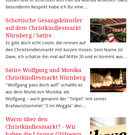
stehen und in Schichten von früh bis abends arbeiten. Ganz
besonderen Respekt habe ich für eine…
Schottische Gesangskünstler
auf dem Christkindlesmarkt
Nürnberg / Satire
Es gibt doch echt Leute, die rennen auf
den Christkindlesmarkt mit kurzen Hosen. Sein Name ist
Dave, ich schätze ihn mal auf Mitte 20 und er kommt aus…
Satire Wolfgang und Monika
Christkindlesmarkt Nürnberg
"Wolfgang pass doch auf!" schallte es
aus dem Mund von Monika, als
Wolfgang – auch genannt der "Tölpel" mit seiner
Bratwurstsemmel "3 im Weggla" den…
Warm über den
Christkindlesmarkt? - Wir
haben die Lösung: Glühwein