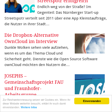
Streetspotr erfolgreich
Endlich weg von der Straße? Im
Gegenteil: Das Nürnberger Start-up
Streetspotr verteilt seit 2011 über eine App Kleinstaufträge,
die Nutzer in ihrer Stadt…
Die Dropbox-Alternative
OwnCloud im Interview
Dunkle Wolken sehen viele aufziehen,
wenn es um das Thema Cloud und
Sicherheit geht. Dienste wie die Open Source Software
ownCloud möchten den Nutzern die…
JOSEPHS –
Gemeinschaftsprojekt FAU
und Fraunhofer-
Arbeitsgruppe
Zur Reichweitenmessung setzen wir Cookies ein. Wenn ihr
Weg von der klassischen Marktforschung hin zum Design
Einverstanden
diese Website weiterhin besucht, erklärt ihr euch damit
Thinking: Im Mai 2014 eröffnete das Josephs in Nürnberg.
einverstanden.
Weitere Infos