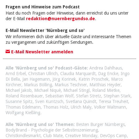
Fragen und Hinweise zum Podcast
Hast du noch Fragen oder Hinweise, dann erreichst du uns unter
der E-Mail
redaktion@nuernbergundso.de
.
E-Mail Newsletter 'Nürnberg und so'
Wir informieren dich über aktuelle Gäste und interessante Themen
zu vergangenen und zukünftigen Sendungen.
E-Mail Newsletter anmelden
Alle 'Nürnberg und so' Podcast-Gäste:
Andrea Dahlhaus
,
Arnd Erbel
,
Christian Ullrich
,
Claudia Marquardt
,
Dag Encke
,
Ingo
Di Bella
,
Jan Hagemann
,
Jörg Korinek
,
Katrin Proschek
,
Marco
Kirchner
,
Markus Bölling
,
Markus Teschner
,
Matthias Heyder
,
Michael Jakob
,
Michael Niquè
,
Michael Stingl
,
Roland Mietke
,
Roland Rosenbauer
,
Sebastian Wolf
,
Stefan Stretz
,
Stephan Stark
,
Susanne Spitz
,
Sven Kuntzsch
,
Svetlana Quindt
,
Teresa Treuheit
,
Thomas Edelmann
,
Thomas Holz
,
Ulrich Maly
,
Volker Waltmann
,
Wolfgang Kießling
.
Alle 'Nürnberg und so' Themen:
Besten Burger Nürnbergs
,
BodyBrand - Psychologie der Selbstinszenierung
,
Christkindlesmarkt
,
Club Mate
,
Creative Monday
,
DevOps Camp
,