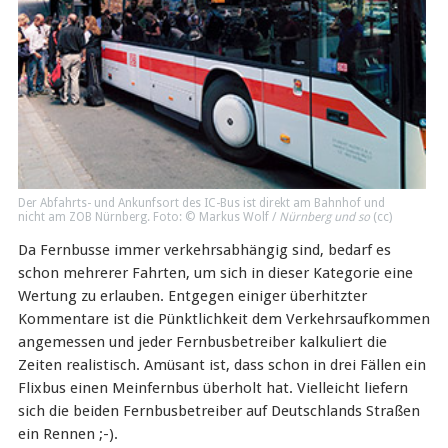
Der Abfahrts- und Ankunfsort des IC-Bus ist direkt am Bahnhof und
nicht am ZOB Nürnberg. Foto: © Markus Wolf /
Nürnberg und so
(
cc
)
Da Fernbusse immer verkehrsabhängig sind, bedarf es
schon mehrerer Fahrten, um sich in dieser Kategorie eine
Wertung zu erlauben. Entgegen einiger überhitzter
Kommentare ist die Pünktlichkeit dem Verkehrsaufkommen
angemessen und jeder Fernbusbetreiber kalkuliert die
Zeiten realistisch. Amüsant ist, dass schon in drei Fällen ein
Flixbus einen Meinfernbus überholt hat. Vielleicht liefern
sich die beiden Fernbusbetreiber auf Deutschlands Straßen
ein Rennen ;-).