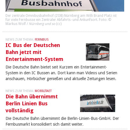
Der zentrale Omnibusbahnhof (ZOB) Nürnberg am Willi Brand Platz ist
für viele Fernbusse ein Zentraler Abfahrts- und Ankunfsort. Foto: ©
Markus Wolf /
Nürnberg und so
(
cc
)
NEWS ZUM THEMA:
FERNBUS
IC Bus der Deutschen
Bahn jetzt mit
Entertainment-System
Die Deutsche Bahn bietet seit Kurzem ein Entertainment-
System in den IC Bussen an. Dort kann man Videos und Serien
anschauen, Hörbücher genießen und aktuelle Zeitungen lesen.
NEWS ZUM THEMA:
MOBILITAET
Die Bahn übernimmt
Berlin Linien Bus
vollständig
Die Deutsche Bahn übernimmt die Berlin-Linien-Bus-GmbH. Der
Fernbusmarkt konsolidiert sich damit weiter.