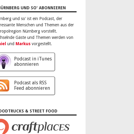
 Podcast Nürnberg und so stellt
eressante Menschen und Ihre Themen
NÜRNBERG UND SO' ABONNIEREN
 der Metropolregion Nürnberg vor.
rnberg und so' ist ein Podcast, der
öffentlicht am 08. Juli 2014.
eressante Menschen und Themen aus der
ropolregion Nürnberg vorstellt.
hselnde Gäste und Themen werden von
iel
und
Markus
vorgestellt.
Podcast in iTunes
abonnieren
Podcast als RSS
Feed abonnieren
OODTRUCKS & STREET FOOD