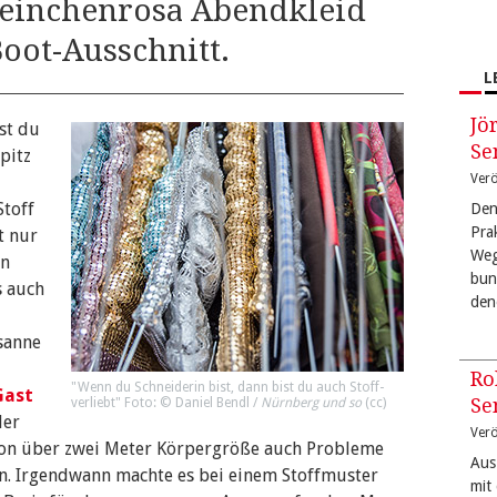
weinchenrosa Abendkleid
oot-Ausschnitt.
L
Jö
st du
Se
pitz
Verö
Stoff
Den
Pra
t nur
Weg
en
bun
s auch
den
sanne
Ro
"Wenn du Schneiderin bist, dann bist du auch Stoff-
Gast
Se
verliebt" Foto: © Daniel Bendl /
Nürnberg und so
(
cc
)
der
Verö
von über zwei Meter Körpergröße auch Probleme
Aus
en. Irgendwann machte es bei einem Stoffmuster
mit