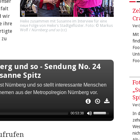
Unser
falt
Ze
d wir
Cr
Heike zusammen mit Susanne im Interview für eine
e ihre
neue Folge von Heike's Stadtgeflüster. Foto: © Markus
Verö
Wolf /
Nürnberg und so
(
cc
)
rtigte
Mit
 zu
fin
Foo
Unt
Foo
rg und so - Sendung No. 24
sanne Spitz
Fo
t Nürnberg und so stellt interessante Menschen
„S
hemen aus der Metropolregion Nürnberg vor.
Sp
Verö
ne leidenschaftlich unserem Interview
In 
00:53:38
zeh
llt interessante Menschen und Ihre Themen aus
West
r.
aufrufen
nic
Alt