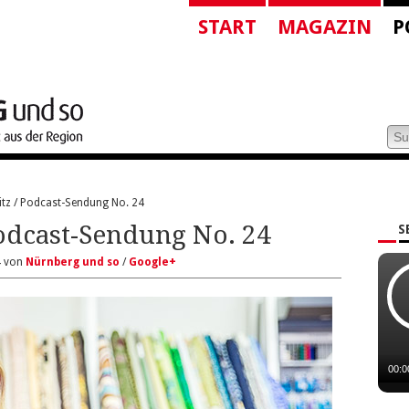
START
MAGAZIN
P
tz / Podcast-Sendung No. 24
odcast-Sendung No. 24
S
14 von
Nürnberg und so
/
Google+
Sto
00:0
lei