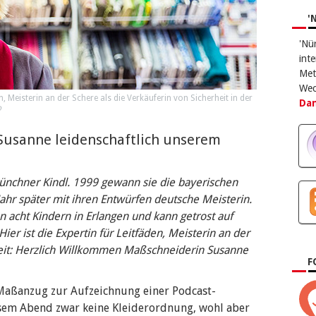
Der
int
'
aus
'Nü
Ver
int
Met
Wec
en, Meisterin an der Schere als die Verkäuferin von Sicherheit in der
Dan
o
 Susanne leidenschaftlich unserem
Münchner Kindl. 1999 gewann sie die bayerischen
ahr später mit ihren Entwürfen deutsche Meisterin.
 acht Kindern in Erlangen und kann getrost auf
ier ist die Expertin für Leitfäden, Meisterin an der
eit: Herzlich Willkommen Maßschneiderin Susanne
F
 Maßanzug zur Aufzeichnung einer Podcast-
esem Abend zwar keine Kleiderordnung, wohl aber