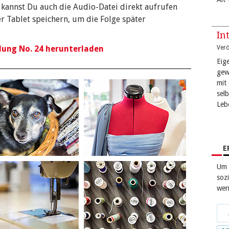
, kannst Du auch die Audio-Datei direkt aufrufen
 Tablet speichern, um die Folge später
In
dung No. 24 herunterladen
Verö
Eige
gew
mit
sel
Leb
E
Um 
sozi
wen
Tei
bei