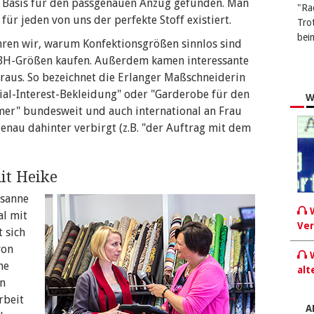
ls Basis für den passgenauen Anzug gefunden. Man
"Ra
für jeden von uns der perfekte Stoff existiert.
Tro
bei
hren wir, warum Konfektionsgrößen sinnlos sind
 BH-Größen kaufen. Außerdem kamen interessante
eraus. So bezeichnet die Erlanger Maßschneiderin
ial-Interest-Bekleidung" oder "Garderobe für den
W
er" bundesweit und auch international an Frau
enau dahinter verbirgt (z.B. "der Auftrag mit dem
it Heike
usanne
W
al mit
Ver
t sich
von
W
ne
alt
en
rbeit
A