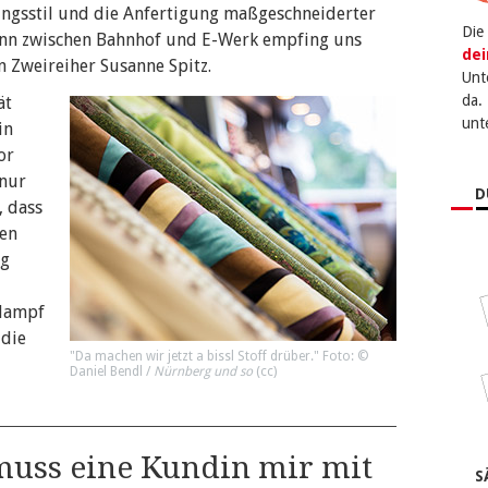
ungsstil und die Anfertigung maßgeschneiderter
Die
enn zwischen Bahnhof und E-Werk empfing uns
dei
n Zweireiher Susanne Spitz.
Unt
da.
ät
unt
in
or
 nur
D
, dass
ben
ug
dampf
 die
"Da machen wir jetzt a bissl Stoff drüber." Foto: ©
Daniel Bendl /
Nürnberg und so
(
cc
)
muss eine Kundin mir mit
S