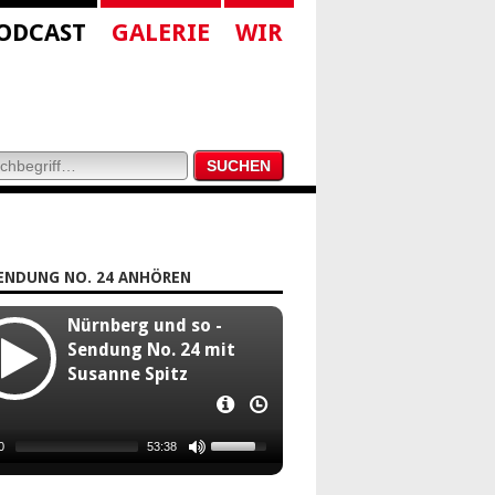
ODCAST
GALERIE
WIR
ENDUNG NO. 24 ANHÖREN
Nürnberg und so -
Sendung No. 24 mit
Susanne Spitz
ffverliebt widmete sich Susanne
0
53:38
denschaftlich unserem Interview