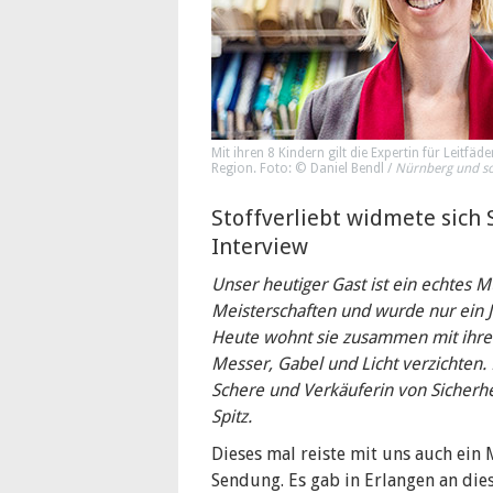
Mit ihren 8 Kindern gilt die Expertin für Leitfäd
Region. Foto: © Daniel Bendl /
Nürnberg und s
Stoffverliebt widmete sich
Interview
Unser heutiger Gast ist ein echtes 
Meisterschaften und wurde nur ein J
Heute wohnt sie zusammen mit ihren
Messer, Gabel und Licht verzichten. H
Schere und Verkäuferin von Sicherh
Spitz.
Dieses mal reiste mit uns auch ein
Sendung. Es gab in Erlangen an di