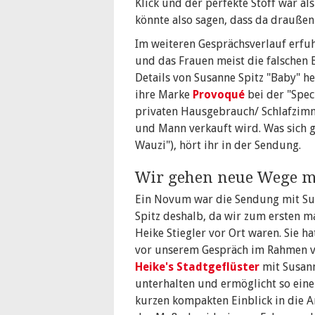
Klick und der perfekte Stoff war a
könnte also sagen, dass da draußen 
Im weiteren Gesprächsverlauf erfu
und das Frauen meist die falschen
Details von Susanne Spitz "Baby" h
ihre Marke
Provoqué
bei der "Spec
privaten Hausgebrauch/ Schlafzimm
und Mann verkauft wird. Was sich g
Wauzi"), hört ihr in der Sendung.
Wir gehen neue Wege m
Ein Novum war die Sendung mit S
Spitz deshalb, da wir zum ersten m
Heike Stiegler vor Ort waren. Sie ha
vor unserem Gespräch im Rahmen 
Heike's Stadtgeflüster
mit Susan
unterhalten und ermöglicht so ein
kurzen kompakten Einblick in die A