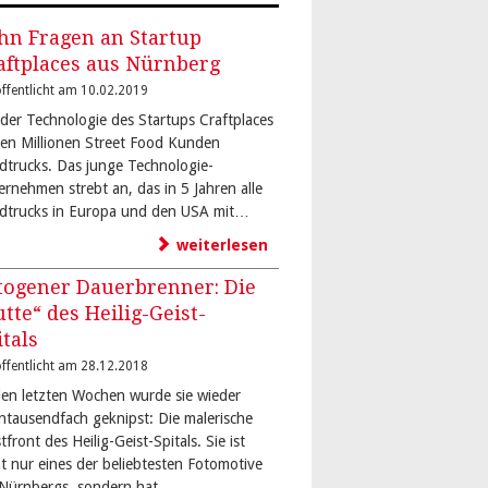
hn Fragen an Startup
aftplaces aus Nürnberg
ffentlicht am 10.02.2019
 der Technologie des Startups Craftplaces
den Millionen Street Food Kunden
dtrucks. Das junge Technologie-
ernehmen strebt an, das in 5 Jahren alle
dtrucks in Europa und den USA mit…
weiterlesen
togener Dauerbrenner: Die
utte“ des Heilig-Geist-
itals
ffentlicht am 28.12.2018
den letzten Wochen wurde sie wieder
ntausendfach geknipst: Die malerische
front des Heilig-Geist-Spitals. Sie ist
ht nur eines der beliebtesten Fotomotive
-Nürnbergs, sondern hat…