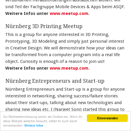
verbundenen Herausforderungen austauschen wollen. Wir
sind Teil der Fachgruppe Mobile Devices & Apps beim ASQF.
Weitere Infos unter
www.meetup.com
.
Nürnberg 3D Printing Meetup
This is a group for anyone interested in 3D Printing,
Prototyping, 3D Modeling and simply just personal interest
in Creative Design. We will demonstrate how your ideas can
be transformed from a computer program into a real life
object. Curiosity is enough of a reason to join us!!
Weitere Infos unter
www.meetup.com
.
Nürnberg Entrepreneurs and Start-up
Nürnberg Entrepreneurs and Start-up is a group for anyone
interested in networking, sharing success/failure stories
about their start-ups, talking about new technologies and
sharing new ideas etc. I (Narjeet Soni) started this group to
meet other entrepreneurs and technology enthusiasts. It’s
Zur Reichweitenmessung setzen wir Cookies ein. Wenn ihr
Einverstanden
diese Website weiterhin besucht, erklärt ihr euch damit
a relaxed opportunity for inspiring entrepreneurs and start
einverstanden.
Weitere Infos
ups as well as investors to meet each other in Nürnberg.