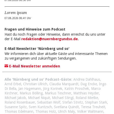
07.08.2026 08:58 Uhr
Lorem ipsum
07.08.2026 08:41 Uhr
Fragen und Hinweise zum Podcast
Hast du noch Fragen oder Hinweise, dann erreichst du uns unter
der E-Mail
redaktion@nuernbergundso.de
.
E-Mail Newsletter 'Nürnberg und so'
Wir informieren dich über aktuelle Gäste und interessante Themen
zu vergangenen und zukünftigen Sendungen.
E-Mail Newsletter anmelden
Alle 'Nürnberg und so' Podcast-Gäste:
Andrea Dahlhaus
,
Arnd Erbel
,
Christian Ullrich
,
Claudia Marquardt
,
Dag Encke
,
Ingo
Di Bella
,
Jan Hagemann
,
Jörg Korinek
,
Katrin Proschek
,
Marco
Kirchner
,
Markus Bölling
,
Markus Teschner
,
Matthias Heyder
,
Michael Jakob
,
Michael Niquè
,
Michael Stingl
,
Roland Mietke
,
Roland Rosenbauer
,
Sebastian Wolf
,
Stefan Stretz
,
Stephan Stark
,
Susanne Spitz
,
Sven Kuntzsch
,
Svetlana Quindt
,
Teresa Treuheit
,
Thomas Edelmann
,
Thomas Holz
,
Ulrich Maly
,
Volker Waltmann
,