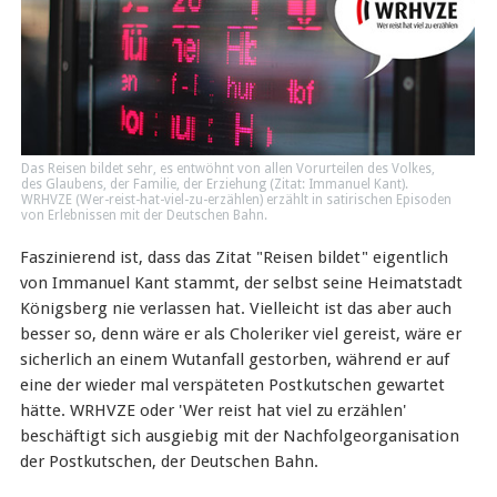
Das Reisen bildet sehr, es entwöhnt von allen Vorurteilen des Volkes,
des Glaubens, der Familie, der Erziehung (Zitat: Immanuel Kant).
WRHVZE (Wer-reist-hat-viel-zu-erzählen) erzählt in satirischen Episoden
von Erlebnissen mit der Deutschen Bahn.
Faszinierend ist, dass das Zitat "Reisen bildet" eigentlich
von Immanuel Kant stammt, der selbst seine Heimatstadt
Königsberg nie verlassen hat. Vielleicht ist das aber auch
besser so, denn wäre er als Choleriker viel gereist, wäre er
sicherlich an einem Wutanfall gestorben, während er auf
eine der wieder mal verspäteten Postkutschen gewartet
hätte. WRHVZE oder 'Wer reist hat viel zu erzählen'
beschäftigt sich ausgiebig mit der Nachfolgeorganisation
der Postkutschen, der Deutschen Bahn.