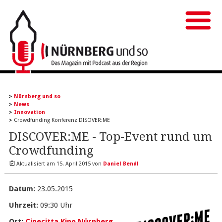
Nürnberg und so
News
Innovation
Crowdfunding Konferenz DISOVER:ME
DISCOVER:ME - Top-Event rund um
Crowdfunding
Aktualisiert am
15. April 2015
von
Daniel Bendl
Datum:
23.05.2015
Uhrzeit:
09:30 Uhr
Ort:
Cinecitta Kino Nürnberg