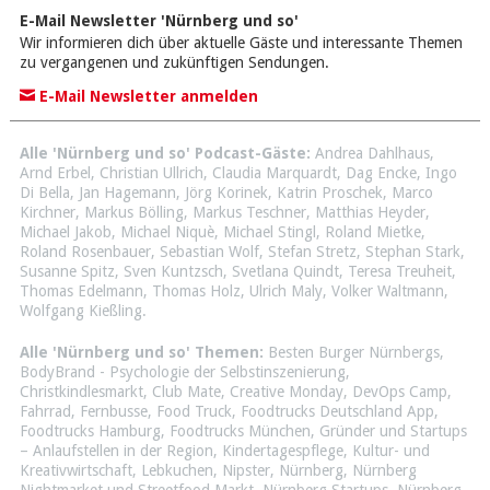
E-Mail Newsletter 'Nürnberg und so'
Wir informieren dich über aktuelle Gäste und interessante Themen
zu vergangenen und zukünftigen Sendungen.
E-Mail Newsletter anmelden
Alle 'Nürnberg und so' Podcast-Gäste:
Andrea Dahlhaus
,
Arnd Erbel
,
Christian Ullrich
,
Claudia Marquardt
,
Dag Encke
,
Ingo
Di Bella
,
Jan Hagemann
,
Jörg Korinek
,
Katrin Proschek
,
Marco
Kirchner
,
Markus Bölling
,
Markus Teschner
,
Matthias Heyder
,
Michael Jakob
,
Michael Niquè
,
Michael Stingl
,
Roland Mietke
,
Roland Rosenbauer
,
Sebastian Wolf
,
Stefan Stretz
,
Stephan Stark
,
Susanne Spitz
,
Sven Kuntzsch
,
Svetlana Quindt
,
Teresa Treuheit
,
Thomas Edelmann
,
Thomas Holz
,
Ulrich Maly
,
Volker Waltmann
,
Wolfgang Kießling
.
Alle 'Nürnberg und so' Themen:
Besten Burger Nürnbergs
,
BodyBrand - Psychologie der Selbstinszenierung
,
Christkindlesmarkt
,
Club Mate
,
Creative Monday
,
DevOps Camp
,
Fahrrad
,
Fernbusse
,
Food Truck
,
Foodtrucks Deutschland App
,
Foodtrucks Hamburg
,
Foodtrucks München
,
Gründer und Startups
– Anlaufstellen in der Region
,
Kindertagespflege
,
Kultur- und
Kreativwirtschaft
,
Lebkuchen
,
Nipster
,
Nürnberg
,
Nürnberg
Nightmarket und Streetfood Markt
,
Nürnberg Startups
,
Nürnberg