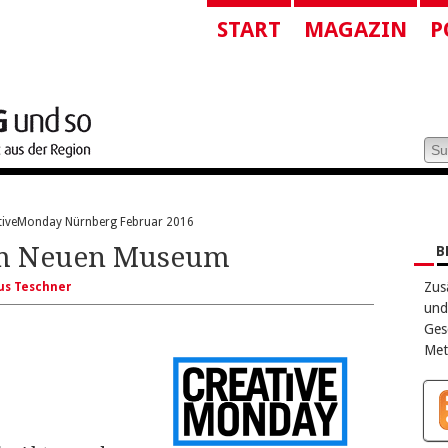
START
MAGAZIN
P
tiveMonday Nürnberg Februar 2016
im Neuen Museum
B
Zus
us Teschner
und
Ges
Met