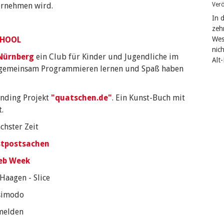
ernehmen wird.
Verö
In 
zeh
CHOOL
West
nic
Nürnberg
ein Club für Kinder und Jugendliche im
Alt
ie gemeinsam Programmieren lernen und Spaß haben
nding Projekt
"quatschen.de"
. Ein Kunst-Buch mit
.
chster Zeit
tpostsachen
eb Week
Haagen - Slice
simodo
 melden