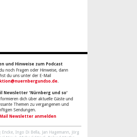
en und Hinweise zum Podcast
du noch Fragen oder Hinweise, dann
chst du uns unter der E-Mail
ktion@nuernbergundso.de
.
il Newsletter 'Nürnberg und so'
nformieren dich über aktuelle Gäste und
ressante Themen zu vergangenen und
nftigen Sendungen.
Mail Newsletter anmelden
 Encke
,
Ingo Di Bella
,
Jan Hagemann
,
Jörg