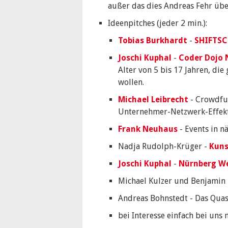
außer das dies Andreas Fehr üb
Ideenpitches (jeder 2 min.):
Tobias Burkhardt
-
SHIFTS
Joschi Kuphal
-
Coder Dojo 
Alter von 5 bis 17 Jahren, d
wollen.
Michael Leibrecht
- Crowdfu
Unternehmer-Netzwerk-Effekt
Frank Neuhaus
- Events in nä
Nadja Rudolph-Krüger -
Kuns
Joschi Kuphal
-
Nürnberg W
Michael Kulzer und Benjamin 
Andreas Bohnstedt - Das Qua
bei Interesse einfach bei uns