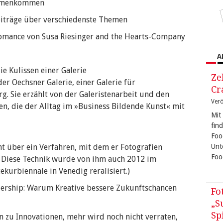
ammenkommen
eiträge über verschiedenste Themen
fomance von Susa Riesinger and the Hearts-Company
A
ie Kulissen einer Galerie
Ze
der Oechsner Galerie, einer Galerie für
Cr
g. Sie erzählt von der Galeristenarbeit und den
Verö
, die der Alltag im »Business Bildende Kunst« mit
Mit
fin
Foo
ht über ein Verfahren, mit dem er Fotografien
Unt
Foo
. Diese Technik wurde von ihm auch 2012 im
ekurbiennale in Venedig reralisiert.)
dership: Warum Kreative bessere Zukunftschancen
Fo
„S
Sp
n zu Innovationen, mehr wird noch nicht verraten,