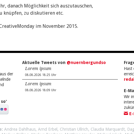
Uhr, danach Möglichkeit sich auszutauschen,
zu knüpfen, zu diskutieren etc.
 CreativeMonday im November 2015.
Aktuelle Tweets von
@nuernbergundso
Frag
Lorem ipsum
Hast 
aus der
errei
08.08.2026 18:25 Uhr
selnde
reda
Lorem ipsum
nd
E-Ma
08.08.2026 18:09 Uhr
Wir i
 so'
inte
zukü
E-
e:
Andrea Dahlhaus
,
Arnd Erbel
,
Christian Ullrich
,
Claudia Marquardt
,
Dag