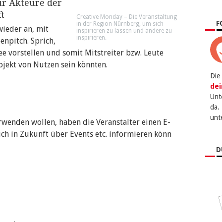
ür Akteure der
t
Creative Monday – Die Veranstaltung
F
in der Region Nürnberg, um sich
wieder an, mit
inspirieren zu lassen und andere zu
inspirieren.
enpitch. Sprich,
ee vorstellen und somit Mitstreiter bzw. Leute
ojekt von Nutzen sein könnten.
Die
dei
Unt
da.
unt
erwenden wollen, haben die Veranstalter einen E-
uch in Zukunft über Events etc. informieren könn
D