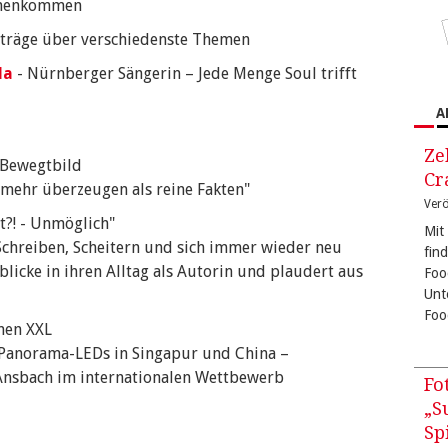
ammenkommen
iträge über verschiedenste Themen
da
- Nürnberger Sängerin – Jede Menge Soul trifft
A
Ze
m Bewegtbild
Cr
mehr überzeugen als reine Fakten"
Verö
t?! - Unmöglich"
Mit
Schreiben, Scheitern und sich immer wieder neu
fin
blicke in ihren Alltag als Autorin und plaudert aus
Foo
Unt
Foo
nen XXL
Panorama-LEDs in Singapur und China –
Ansbach im internationalen Wettbewerb
Fo
„S
Sp