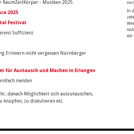
ür RaumZeitKörper - Musiken 2025
Verö
In 
nce 2025
zeh
tal Festival
West
nic
erenz Suffizienz
Alt
ng Erinnern nicht vergessen Nürnberger
m für Austausch und Machen in Erlangen
e einfach melden
Uhr, danach Möglichkeit sich auszutauschen,
zu knüpfen, zu diskutieren etc.