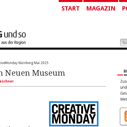
START
MAGAZIN
P
tiveMonday Nürnberg Mai 2025
im Neuen Museum
B
Zus
eschner
und
Ges
Met