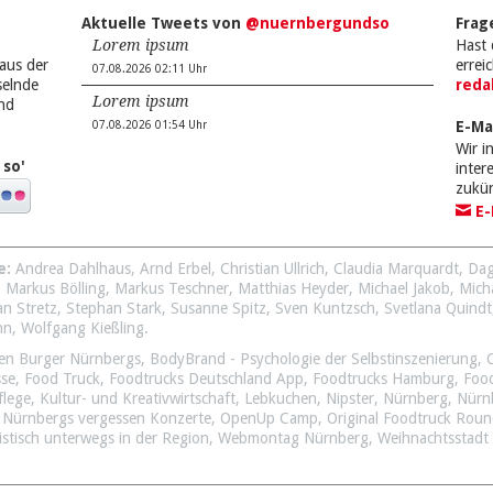
Aktuelle Tweets von
@nuernbergundso
Frag
Lorem ipsum
Hast 
aus der
errei
07.08.2026 02:11 Uhr
selnde
reda
Lorem ipsum
nd
E-Ma
07.08.2026 01:54 Uhr
Wir i
 so'
inte
zukü
E-
e:
Andrea Dahlhaus
,
Arnd Erbel
,
Christian Ullrich
,
Claudia Marquardt
,
Dag
,
Markus Bölling
,
Markus Teschner
,
Matthias Heyder
,
Michael Jakob
,
Mich
an Stretz
,
Stephan Stark
,
Susanne Spitz
,
Sven Kuntzsch
,
Svetlana Quindt
nn
,
Wolfgang Kießling
.
en Burger Nürnbergs
,
BodyBrand - Psychologie der Selbstinszenierung
,
sse
,
Food Truck
,
Foodtrucks Deutschland App
,
Foodtrucks Hamburg
,
Foo
flege
,
Kultur- und Kreativwirtschaft
,
Lebkuchen
,
Nipster
,
Nürnberg
,
Nürn
,
Nürnbergs vergessen Konzerte
,
OpenUp Camp
,
Original Foodtruck Rou
istisch unterwegs in der Region
,
Webmontag Nürnberg
,
Weihnachtsstadt