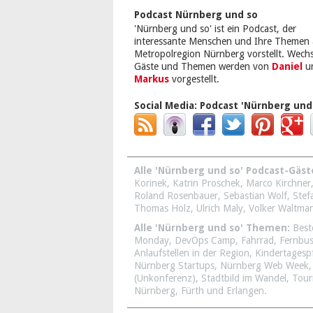
Podcast Nürnberg und so
'Nürnberg und so' ist ein Podcast, der
interessante Menschen und Ihre Themen 
Metropolregion Nürnberg vorstellt. Wech
Gäste und Themen werden von
Daniel
u
Markus
vorgestellt.
Social Media:
Podcast 'Nürnberg und
Alle 'Nürnberg und so' Podcast-Gäst
Korinek
,
Katrin Proschek
,
Marco Kirchner
Roland Rosenbauer
,
Sebastian Wolf
,
Stef
Thomas Holz
,
Ulrich Maly
,
Volker Waltma
Alle 'Nürnberg und so' Themen:
Best
Monday
,
DevOps Camp
,
Fahrrad
,
Fernbu
Anlaufstellen in der Region
,
Kindertagesp
Nürnberg Startups
,
Nürnberg Web Week
(Unkonferenz)
,
Stadtbild im Wandel
,
Tour
Nürnberg, Fürth und Erlangen
.