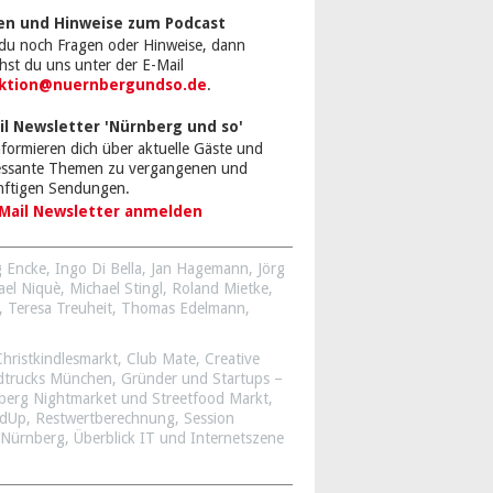
en und Hinweise zum Podcast
du noch Fragen oder Hinweise, dann
chst du uns unter der E-Mail
ktion@nuernbergundso.de
.
il Newsletter 'Nürnberg und so'
nformieren dich über aktuelle Gäste und
ressante Themen zu vergangenen und
nftigen Sendungen.
Mail Newsletter anmelden
 Encke
,
Ingo Di Bella
,
Jan Hagemann
,
Jörg
ael Niquè
,
Michael Stingl
,
Roland Mietke
,
,
Teresa Treuheit
,
Thomas Edelmann
,
Christkindlesmarkt
,
Club Mate
,
Creative
dtrucks München
,
Gründer und Startups –
berg Nightmarket und Streetfood Markt
,
ndUp
,
Restwertberechnung
,
Session
 Nürnberg
,
Überblick IT und Internetszene