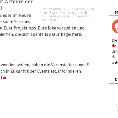
ür Akteure der
t
Creative Monday – Die Veranstaltung
F
in der Region Nürnberg, um sich
 wieder im Neuen
inspirieren zu lassen und andere zu
inspirieren.
essante Sessions
nt Euer Projekt bzw. Eure Idee vorstellen und
lernen, die sich ebenfalls dafür begeistern.
Die
dei
Unt
da.
unt
erwenden wollen, haben die Veranstalter einen E-
uch in Zukunft über Events etc. informieren
ter
D