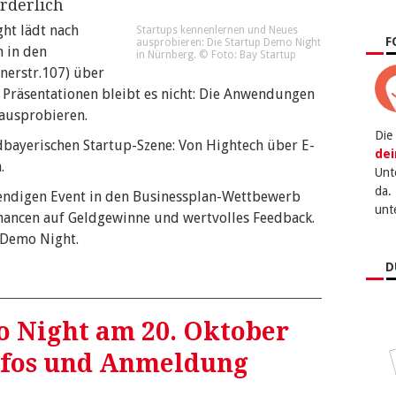
orderlich
ght lädt nach
Startups kennenlernen und Neues
F
ausprobieren: Die Startup Demo Night
 in den
in Nürnberg. © Foto: Bay Startup
nerstr.107) über
 Präsentationen bleibt es nicht: Die Anwendungen
 ausprobieren.
Die
dbayerischen Startup-Szene: Von Hightech über E-
dei
.
Unt
da.
ebendigen Event in den Businessplan-Wettbewerb
unt
hancen auf Geldgewinne und wertvolles Feedback.
p Demo Night.
D
o Night am 20. Oktober
Infos und Anmeldung