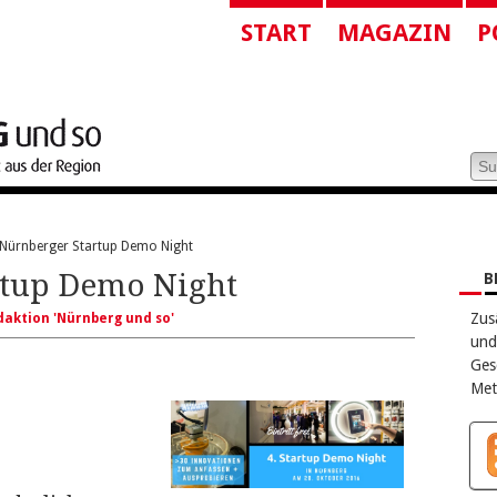
START
MAGAZIN
P
 Nürnberger Startup Demo Night
rtup Demo Night
B
Zus
aktion 'Nürnberg und so'
und
Ges
Met