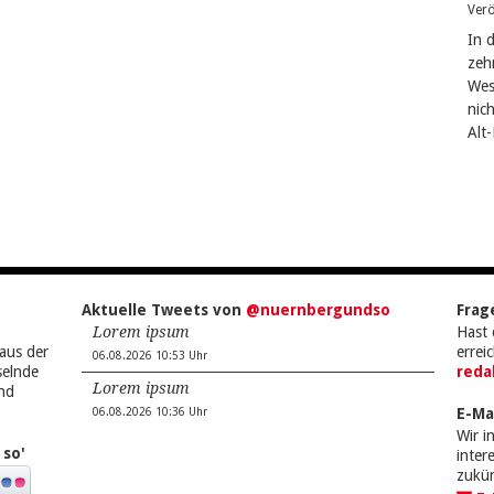
Verö
In 
zeh
West
nic
Alt
Aktuelle Tweets von
@nuernbergundso
Frag
Lorem ipsum
Hast 
aus der
errei
06.08.2026 10:53 Uhr
selnde
reda
Lorem ipsum
nd
E-Ma
06.08.2026 10:36 Uhr
Wir i
 so'
inte
zukü