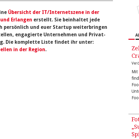
eine
Übersicht der IT/Internetszene in der
 und Erlangen
erstellt. Sie beinhaltet jede
 persönlich und euer Startup weiterbringen
tellen, engagierte Unternehmen und Privat-
A
. Die komplette Liste findet ihr unter:
Ze
ellen in der Region
.
Cr
Verö
Mit
fin
Foo
Unt
Foo
Fo
„S
Sp