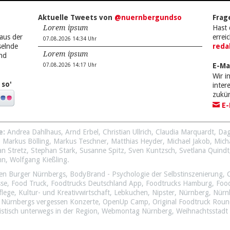
Aktuelle Tweets von
@nuernbergundso
Frag
Lorem ipsum
Hast 
aus der
errei
07.08.2026 14:34 Uhr
selnde
reda
Lorem ipsum
nd
E-Ma
07.08.2026 14:17 Uhr
Wir i
 so'
inte
zukü
E-
e:
Andrea Dahlhaus
,
Arnd Erbel
,
Christian Ullrich
,
Claudia Marquardt
,
Dag
,
Markus Bölling
,
Markus Teschner
,
Matthias Heyder
,
Michael Jakob
,
Mich
an Stretz
,
Stephan Stark
,
Susanne Spitz
,
Sven Kuntzsch
,
Svetlana Quindt
nn
,
Wolfgang Kießling
.
en Burger Nürnbergs
,
BodyBrand - Psychologie der Selbstinszenierung
,
sse
,
Food Truck
,
Foodtrucks Deutschland App
,
Foodtrucks Hamburg
,
Foo
flege
,
Kultur- und Kreativwirtschaft
,
Lebkuchen
,
Nipster
,
Nürnberg
,
Nürn
,
Nürnbergs vergessen Konzerte
,
OpenUp Camp
,
Original Foodtruck Rou
istisch unterwegs in der Region
,
Webmontag Nürnberg
,
Weihnachtsstadt