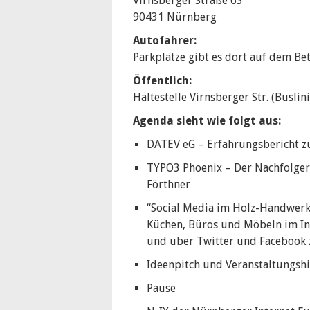
Virnsberger Straße 63
90431 Nürnberg
Autofahrer:
Parkplätze gibt es dort auf dem Be
Öffentlich:
Haltestelle Virnsberger Str. (Buslin
Agenda sieht wie folgt aus:
DATEV eG – Erfahrungsbericht zu
TYPO3 Phoenix – Der Nachfolger
Förthner
“Social Media im Holz-Handwerk
Küchen, Büros und Möbeln im In
und über Twitter und Facebook
Ideenpitch und Veranstaltungshi
Pause