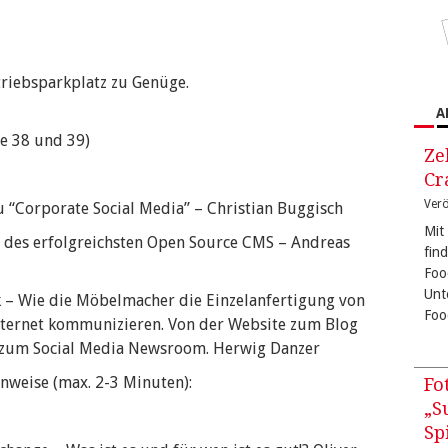
triebsparkplatz zu Genüge.
A
ie 38 und 39)
Ze
Cr
Verö
 “Corporate Social Media” – Christian Buggisch
Mit
 des erfolgreichsten Open Source CMS – Andreas
fin
Foo
Unt
 – Wie die Möbelmacher die Einzelanfertigung von
Foo
ternet kommunizieren. Von der Website zum Blog
 zum Social Media Newsroom. Herwig Danzer
nweise (max. 2-3 Minuten):
Fo
„S
Sp