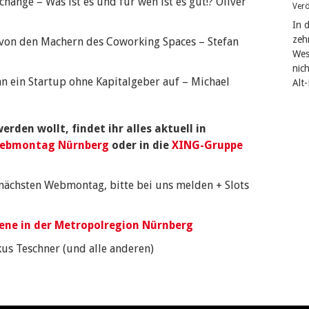
hange – Was ist es und für wen ist es gut!? Oliver
Verö
In 
zeh
von den Machern des Coworking Spaces – Stefan
West
nic
n ein Startup ohne Kapitalgeber auf – Michael
Alt
rden wollt, findet ihr alles aktuell in
ebmontag Nürnberg
oder in die
XING-Gruppe
nächsten Webmontag, bitte bei uns melden + Slots
zene in der Metropolregion Nürnberg
kus Teschner (und alle anderen)