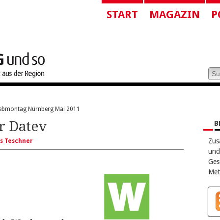
START
MAGAZIN
P
bmontag Nürnberg Mai 2011
r Datev
B
Zus
s Teschner
und
Ges
Met