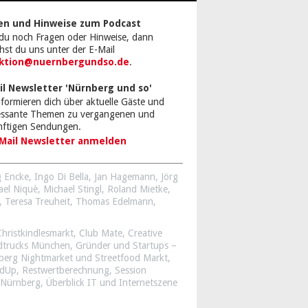
en und Hinweise zum Podcast
du noch Fragen oder Hinweise, dann
chst du uns unter der E-Mail
ktion@nuernbergundso.de
.
il Newsletter 'Nürnberg und so'
nformieren dich über aktuelle Gäste und
ressante Themen zu vergangenen und
nftigen Sendungen.
Mail Newsletter anmelden
 Encke
,
Ingo Di Bella
,
Jan Hagemann
,
Jörg
ael Niquè
,
Michael Stingl
,
Roland Mietke
,
,
Teresa Treuheit
,
Thomas Edelmann
,
Christkindlesmarkt
,
Club Mate
,
Creative
dtrucks München
,
Gründer und Startups –
berg Nightmarket und Streetfood Markt
,
ndUp
,
Restwertberechnung
,
Session
 Nürnberg
,
Überblick IT und Internetszene