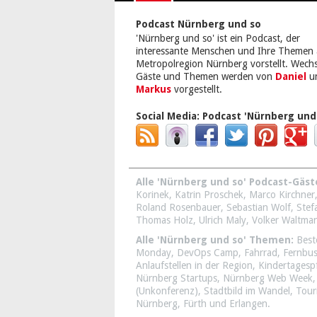
Podcast Nürnberg und so
'Nürnberg und so' ist ein Podcast, der
interessante Menschen und Ihre Themen 
Metropolregion Nürnberg vorstellt. Wech
Gäste und Themen werden von
Daniel
u
Markus
vorgestellt.
Social Media:
Podcast 'Nürnberg und
Alle 'Nürnberg und so' Podcast-Gäst
Korinek
,
Katrin Proschek
,
Marco Kirchner
Roland Rosenbauer
,
Sebastian Wolf
,
Stef
Thomas Holz
,
Ulrich Maly
,
Volker Waltma
Alle 'Nürnberg und so' Themen:
Best
Monday
,
DevOps Camp
,
Fahrrad
,
Fernbu
Anlaufstellen in der Region
,
Kindertagesp
Nürnberg Startups
,
Nürnberg Web Week
(Unkonferenz)
,
Stadtbild im Wandel
,
Tour
Nürnberg, Fürth und Erlangen
.