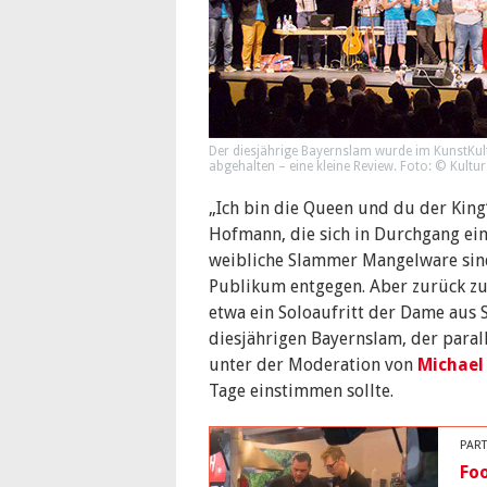
Der diesjährige Bayernslam wurde im KunstKult
abgehalten – eine kleine Review. Foto: © Kultur
„Ich bin die Queen und du der King“
Hofmann, die sich in Durchgang ein
weibliche Slammer Mangelware sind
Publikum entgegen. Aber zurück zu 
etwa ein Soloaufritt der Dame aus 
diesjährigen Bayernslam, der para
unter der Moderation von
Michael
Tage einstimmen sollte.
PART
Foo