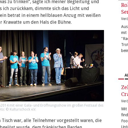
was zu trinken“, sagte ich meiner Begleitung und
Ro
s ich zurückkam, dimmte sich das Licht und
Se
ein betrat in einem hellblauen Anzug mit weißen
Verö
r Krawatte um den Hals die Bühne.
Aus
mit
"Ra
Tro
bei
A
Ze
Cr
Verö
m2014 mit einer Gala- und Eröffnungsshow im großen Festsaal des
Mit
to: © Kulturschock e.V.
fin
isch war, alle Teilnehmer vorgestellt waren, die
Foo
bgelöst wurde, dem fränkischen Barden,
Unt