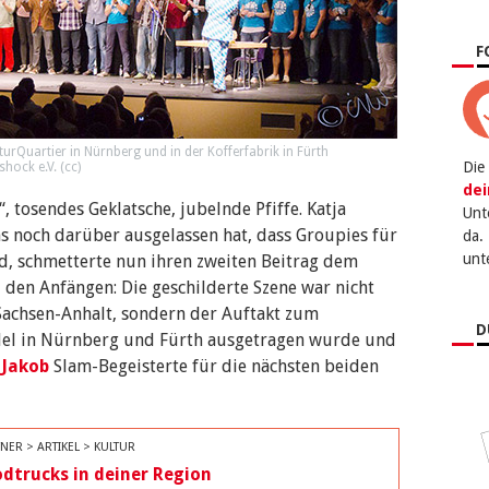
F
urQuartier in Nürnberg und in der Kofferfabrik in Fürth
Die
shock e.V. (
cc
)
dei
, tosendes Geklatsche, jubelnde Pfiffe. Katja
Unt
s noch darüber ausgelassen hat, dass Groupies für
da.
unt
, schmetterte nun ihren zweiten Beitrag dem
den Anfängen: Die geschilderte Szene war nicht
Sachsen-Anhalt, sondern der Auftakt zum
D
llel in Nürnberg und Fürth ausgetragen wurde und
 Jakob
Slam-Begeisterte für die nächsten beiden
NER > ARTIKEL > KULTUR
dtrucks in deiner Region