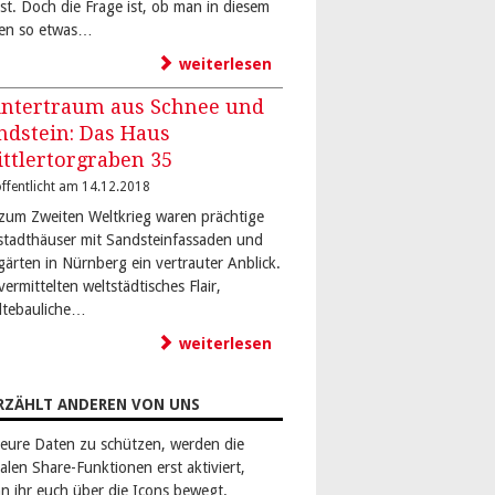
bst. Doch die Frage ist, ob man in diesem
en so etwas…
weiterlesen
ntertraum aus Schnee und
ndstein: Das Haus
ittlertorgraben 35
ffentlicht am 14.12.2018
 zum Zweiten Weltkrieg waren prächtige
stadthäuser mit Sandsteinfassaden und
gärten in Nürnberg ein vertrauter Anblick.
vermittelten weltstädtisches Flair,
dtebauliche…
weiterlesen
RZÄHLT ANDEREN VON UNS
eure Daten zu schützen, werden die
alen Share-Funktionen erst aktiviert,
n ihr euch über die Icons bewegt.