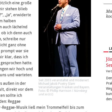
ötzlich eine große
mir stehen blieb
Ma
“, „Ja“, erwiderte
ko
em halben
n auch lächelnd
, ob ich denn auch
n, schreibe nur
nicht ganz ohne
L
nd prompt war sie
r klar, dass ich
Jö
 gesprochen hatte.
Se
ingen wir hoch und
Verö
 uns und warteten.
Den
Seit 2003 veranstaltet und moderiert
ts außen in der
Pra
Michael Jakob Poetry Slam
Veranstaltungen Franken und Bayern.
Weg
lt, direkt vor dem
Foto: © Phillip Harrison /
Nürnberg
bun
und so
(
cc
)
en sollte ich
den
den: Reggae
r-Reggae-Musik ließ mein Trommelfell bis zum