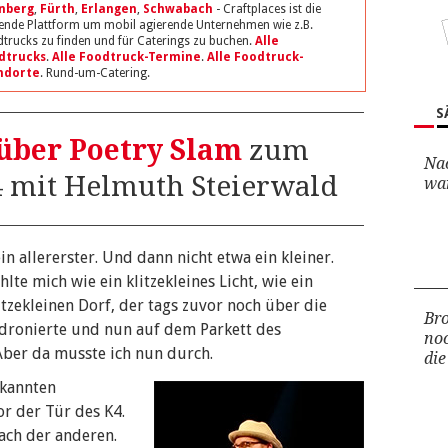
nberg
,
Fürth
,
Erlangen
,
Schwabach
- Craftplaces ist die
ende Plattform um mobil agierende Unternehmen wie z.B.
trucks zu finden und für Caterings zu buchen.
Alle
dtrucks
.
Alle Foodtruck-Termine
.
Alle Foodtruck-
ndorte
. Rund-um-Catering.
S
über Poetry Slam
zum
Na
 mit Helmuth Steierwald
war
n allererster. Und dann nicht etwa ein kleiner.
hlte mich wie ein klitzekleines Licht, wie ein
tzekleinen Dorf, der tags zuvor noch über die
Bro
dronierte und nun auf dem Parkett des
no
ber da musste ich nun durch.
die
ekannten
or der Tür des K4.
ach der anderen.