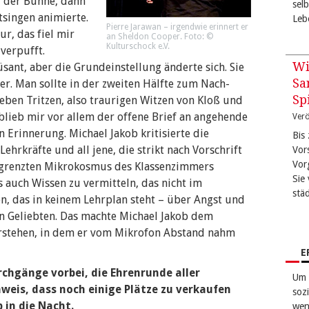
f der Bühne, dann
sel
singen animierte.
Leb
Pierre Jarawan – irgendwie erinnert er
ur, das fiel mir
an Sheldon Cooper. Foto: ©
Kulturschock e.V.
 verpufft.
Wi
sant, aber die Grundeinstellung änderte sich. Sie
Sa
er. Man sollte in der zweiten Hälfte zum Nach-
Sp
ben Tritzen, also traurigen Witzen von Kloß und
 blieb mir vor allem der offene Brief an angehende
Verö
n Erinnerung. Michael Jakob kritisierte die
Bis
ehrkräfte und all jene, die strikt nach Vorschrift
Vor
Vor
 begrenzten Mikrokosmus des Klassenzimmers
Sie 
 auch Wissen zu vermitteln, das nicht im
stä
en, das in keinem Lehrplan steht – über Angst und
on Geliebten. Das machte Michael Jakob dem
rstehen, in dem er vom Mikrofon Abstand nahm
E
rchgänge vorbei, die Ehrenrunde aller
Um 
weis, dass noch einige Plätze zu verkaufen
sozi
 in die Nacht.
wen