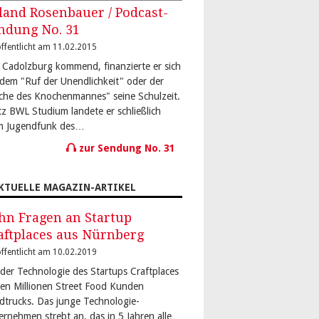
land Rosenbauer / Podcast-
ndung No. 31
ffentlicht am 11.02.2015
 Cadolzburg kommend, finanzierte er sich
 dem "Ruf der Unendlichkeit" oder der
che des Knochenmannes" seine Schulzeit.
tz BWL Studium landete er schließlich
m Jugendfunk des…
zur Sendung No. 31
KTUELLE MAGAZIN-ARTIKEL
hn Fragen an Startup
aftplaces aus Nürnberg
ffentlicht am 10.02.2019
 der Technologie des Startups Craftplaces
den Millionen Street Food Kunden
dtrucks. Das junge Technologie-
ernehmen strebt an, das in 5 Jahren alle