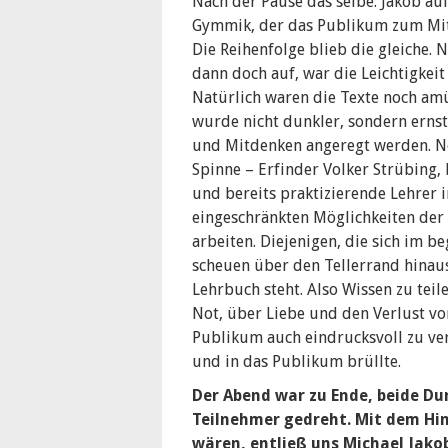
Nach der Pause das selbe: Jakob au
Gymmik, der das Publikum zum Mit
Die Reihenfolge blieb die gleiche. N
dann doch auf, war die Leichtigkeit
Natürlich waren die Texte noch amü
wurde nicht dunkler, sondern ernst
und Mitdenken angeregt werden. Ne
Spinne – Erfinder Volker Strübing,
und bereits praktizierende Lehrer i
eingeschränkten Möglichkeiten der L
arbeiten. Diejenigen, die sich im
scheuen über den Tellerrand hinaus
Lehrbuch steht. Also Wissen zu teil
Not, über Liebe und den Verlust v
Publikum auch eindrucksvoll zu ve
und in das Publikum brüllte.
Der Abend war zu Ende, beide Du
Teilnehmer gedreht. Mit dem Hin
wären, entließ uns Michael Jakob