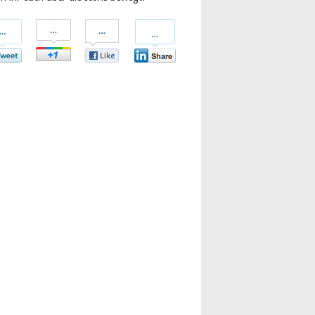
len
Teilen
Teilen
Teilen
bei
bei
bei
tter
Google+
Facebook
LinkedIn