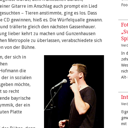
Foo
einer Gitarre im Anschlag auch prompt ein Lied
gesuchten – Tieren anstimmte, ging es los. Dass
e CD gewinnen, hieß es. Die Würfelqualle gewann.
Fo
und trällerte gleich den nächsten Gassenhauer.
„S
ng lieber kehrt zu machen und Gunzenhausen
Sp
hen Metropole zu überlassen, verabschiedete sich
Verö
en von der Bühne.
In 
, der sich in
zeh
chen
West
 Hofmann die
nic
 der in sozialen
Alt
isgeben möchte,
t so recht
In
ende bayrische
Verö
ymmik, der ein
uten Platte
Eige
gew
mit