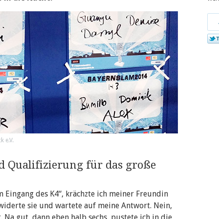
Tei
bei
Twi
k e.V.
 Qualifizierung für das große
 Eingang des K4“, krächzte ich meiner Freundin
erwiderte sie und wartete auf meine Antwort. Nein,
t. Na gut, dann eben halb sechs, pustete ich in die