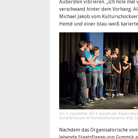
Äußersten vibrieren. „Ich hole mal 
verschwand hinter dem Vorhang. Al
Michael Jakob vom Kulturschockver
Hemd und einer blau-weiß karierte
Am 5. September 2014 startete der Bayernsla
Künstlerhauses im KunstKulturQuartier (K4). Fo
Nachdem das Organisatorische vom T
lebende Staatsflagge von Gymmik a