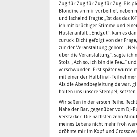
Zug für Zug für Zug für Zug. Bis pl
Blondine an mir vorbeilief, neben 
und lächelnd fragte: „Ist das das K4?
ich mit brüchiger Stimme und ein
Hustenanfall. „Endgut“, kam es dan
zurück. Dicht gefolgt von der Frage
zur der Veranstaltung gehöre. „Nei
über die Veranstaltung“, sagte ich 
Stolz. „Ach so, ich bin die Fee...“ u
verschwunden. Erst später wurde mi
mit einer der Halbfinal-Teilnehmer
Als die Abendbegleitung da war, g
holten uns unsere Stempel, setzten
Wir saßen in der ersten Reihe. Rech
Nähe der Bar, gegenüber vom DJ-Pu
Verstärker. Die nächsten zehn Minut
meines Lebens nicht mehr froh wer
dröhnte mir im Kopf und Crossove