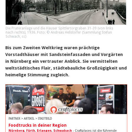
Die Prateranlage und die Häuser Spittlertorgraben 31-39 (von links
nach rechts), 1936. Foto: © Andreas Helldörfer (Sammlung Stefan
Schwach,
cc
)
Bis zum Zweiten Weltkrieg waren prächtige
Vorstadthäuser mit Sandsteinfassaden und Vorgärten
in Nürnberg ein vertrauter Anblick. Sie vermittelten
weltstädtisches Flair, städtebauliche Großzügigkeit und
heimelige Stimmung zugleich.
PARTNER > ARTIKEL > STADTBILD
Foodtrucks in deiner Region
Nürnberg
,
Fürth
,
Erlangen
,
Schwabach
- Craftplaces ist die führende