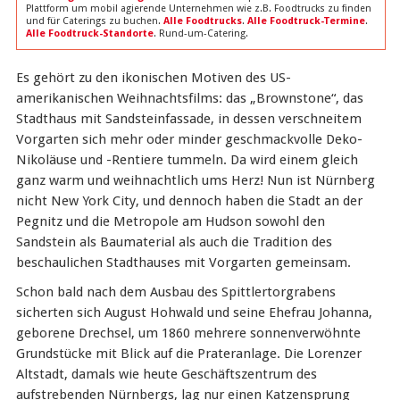
Plattform um mobil agierende Unternehmen wie z.B. Foodtrucks zu finden
und für Caterings zu buchen.
Alle Foodtrucks
.
Alle Foodtruck-Termine
.
Alle Foodtruck-Standorte
. Rund-um-Catering.
Es gehört zu den ikonischen Motiven des US-
amerikanischen Weihnachtsfilms: das „Brownstone“, das
Stadthaus mit Sandsteinfassade, in dessen verschneitem
Vorgarten sich mehr oder minder geschmackvolle Deko-
Nikoläuse und -Rentiere tummeln. Da wird einem gleich
ganz warm und weihnachtlich ums Herz! Nun ist Nürnberg
nicht New York City, und dennoch haben die Stadt an der
Pegnitz und die Metropole am Hudson sowohl den
Sandstein als Baumaterial als auch die Tradition des
beschaulichen Stadthauses mit Vorgarten gemeinsam.
Schon bald nach dem Ausbau des Spittlertorgrabens
sicherten sich August Hohwald und seine Ehefrau Johanna,
geborene Drechsel, um 1860 mehrere sonnenverwöhnte
Grundstücke mit Blick auf die Prateranlage. Die Lorenzer
Altstadt, damals wie heute Geschäftszentrum des
aufstrebenden Nürnbergs, lag nur einen Katzensprung