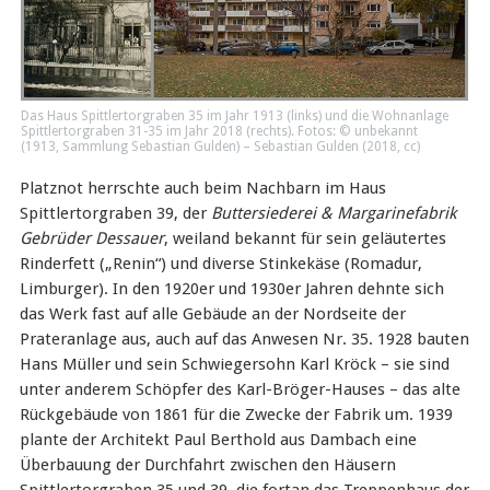
Das Haus Spittlertorgraben 35 im Jahr 1913 (links) und die Wohnanlage
Spittlertorgraben 31-35 im Jahr 2018 (rechts). Fotos: © unbekannt
(1913, Sammlung Sebastian Gulden) – Sebastian Gulden (2018,
cc
)
Platznot herrschte auch beim Nachbarn im Haus
Spittlertorgraben 39, der
Buttersiederei & Margarinefabrik
Gebrüder Dessauer
, weiland bekannt für sein geläutertes
Rinderfett („Renin“) und diverse Stinkekäse (Romadur,
Limburger). In den 1920er und 1930er Jahren dehnte sich
das Werk fast auf alle Gebäude an der Nordseite der
Prateranlage aus, auch auf das Anwesen Nr. 35. 1928 bauten
Hans Müller und sein Schwiegersohn Karl Kröck – sie sind
unter anderem Schöpfer des Karl-Bröger-Hauses – das alte
Rückgebäude von 1861 für die Zwecke der Fabrik um. 1939
plante der Architekt Paul Berthold aus Dambach eine
Überbauung der Durchfahrt zwischen den Häusern
Spittlertorgraben 35 und 39, die fortan das Treppenhaus der