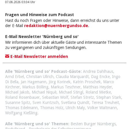
07.08.2026 03:04 Uhr
Fragen und Hinweise zum Podcast
Hast du noch Fragen oder Hinweise, dann erreichst du uns unter
der E-Mail
redaktion@nuernbergundso.de
.
E-Mail Newsletter 'Nürnberg und so'
Wir informieren dich über aktuelle Gäste und interessante Themen
zu vergangenen und zukünftigen Sendungen.
E-Mail Newsletter anmelden
Alle 'Nürnberg und so' Podcast-Gäste:
Andrea Dahlhaus
,
Arnd Erbel
,
Christian Ullrich
,
Claudia Marquardt
,
Dag Encke
,
Ingo
Di Bella
,
Jan Hagemann
,
Jörg Korinek
,
Katrin Proschek
,
Marco
Kirchner
,
Markus Bölling
,
Markus Teschner
,
Matthias Heyder
,
Michael Jakob
,
Michael Niquè
,
Michael Stingl
,
Roland Mietke
,
Roland Rosenbauer
,
Sebastian Wolf
,
Stefan Stretz
,
Stephan Stark
,
Susanne Spitz
,
Sven Kuntzsch
,
Svetlana Quindt
,
Teresa Treuheit
,
Thomas Edelmann
,
Thomas Holz
,
Ulrich Maly
,
Volker Waltmann
,
Wolfgang Kießling
.
Alle 'Nürnberg und so' Themen:
Besten Burger Nürnbergs
,
BodyBrand - Psychologie der Selbstinszenierung
,