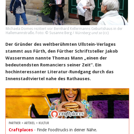
Michaela Domes rezitiert vor Bernhard Kellermanns Geburtshaus in der
Hallemannstraße. Foto: © Susanne Berg /
Nürnberg und so
(
cc
)
Der Gründer des weltberühmten Ullstein-Verlages
stammt aus Fürth, den Fürther Schriftsteller Jakob
Wassermann nannte Thomas Mann „einen der
bedeutendsten Romanciers seiner Zeit“. Ein
hochinteressanter Literatur-Rundgang durch das
Innenstadtviertel nahe des Rathauses.
PARTNER > ARTIKEL > KULTUR
Craftplaces
- Finde Foodtrucks in deiner Nähe.