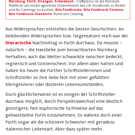
Nürnberg
,
Fürth
,
Erlangen
,
Schwabach
- Craftplaces ist die führende
Plattform um mobil agierende Unternehmen wie z.B. Foodtrucks zu finden
und für Caterings zu buchen.
Alle Foodtrucks
.
Alle Foodtruck-Termine
.
Alle Foodtruck-Standorte
. Rund-um-Catering.
Aus Widersprüchen entstehen die besten Geschichten. An
belebenden Widersprüchen bzw. Gegensätzen reich war der
literarische
Nachmittag in Fürth durchaus. Da musste –
natürlich – die Hassliebe zum benachbarten Nürnberg
herhalten, auch das Wetter schwankte zwischen bedeckt,
regnerisch und Sonnenschein. Vor allem aber hatten und
haben bis heute die Fürther Schriftstellerinnen und
Schriftsteller so ihre liebe Not mit einer gefühlten
Kleingeisterei oder düsteren Lebensumständen.
Doch glücklicherweise ist es einigen der Schriftsteller
durchaus möglich, durch Perspektivwechsel eine deutlich
günstigere, fast euphorische Sichtweise auf das
gehasstliebte Fürth einzunehmen. So wähnte doch einer
Fürth sogar als die schönere Schwester mit geradezu
italienischer Lebensart. Aber dazu später mehr.