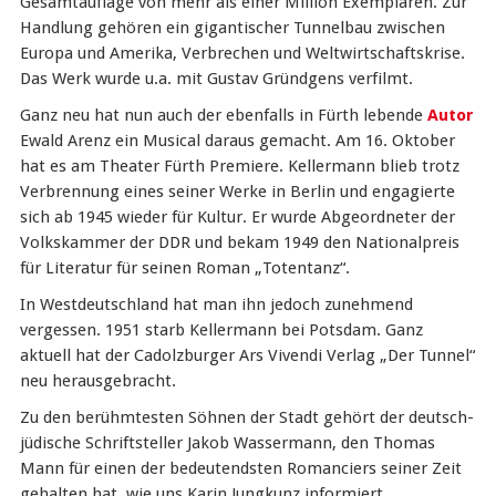
Gesamtauflage von mehr als einer Million Exemplaren. Zur
Handlung gehören ein gigantischer Tunnelbau zwischen
Europa und Amerika, Verbrechen und Weltwirtschaftskrise.
Das Werk wurde u.a. mit Gustav Gründgens verfilmt.
Ganz neu hat nun auch der ebenfalls in Fürth lebende
Autor
Ewald Arenz ein Musical daraus gemacht. Am 16. Oktober
hat es am Theater Fürth Premiere. Kellermann blieb trotz
Verbrennung eines seiner Werke in Berlin und engagierte
sich ab 1945 wieder für Kultur. Er wurde Abgeordneter der
Volkskammer der DDR und bekam 1949 den Nationalpreis
für Literatur für seinen Roman „Totentanz“.
In Westdeutschland hat man ihn jedoch zunehmend
vergessen. 1951 starb Kellermann bei Potsdam. Ganz
aktuell hat der Cadolzburger Ars Vivendi Verlag „Der Tunnel“
neu herausgebracht.
Zu den berühmtesten Söhnen der Stadt gehört der deutsch-
jüdische Schriftsteller Jakob Wassermann, den Thomas
Mann für einen der bedeutendsten Romanciers seiner Zeit
gehalten hat, wie uns Karin Jungkunz informiert.