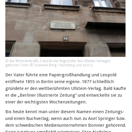
In der Mohrenstraße 2 wurde der Begründer des Ullstein Verlages
geboren. Foto: © Susanne Berg /
Nürnberg und so
(
cc
)
Der Vater führte eine Papiergroßhandlung und Leopold
eröffnete 1855 in Berlin seine eigene. 1877 schließlich
gründete er den weltberühmten Ullstein-Verlag. Bald kaufte
er die „Berliner Illustrierte Zeitung“ und entwickelte sie zu
einer der wichtigsten Wochenzeitungen.
Bis heute kennt man unter diesem Namen einen Zeitungs-
und einen Buchverlag, wenn auch nun zu Axel Springer bzw.
dem schwedischen Medienunternehmen Bonnier gehörend.