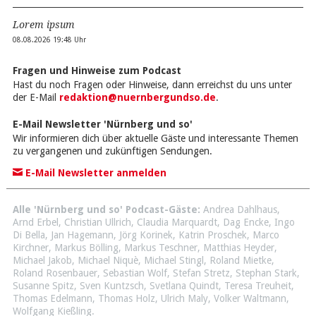
Lorem ipsum
08.08.2026 19:48 Uhr
Fragen und Hinweise zum Podcast
Hast du noch Fragen oder Hinweise, dann erreichst du uns unter
der E-Mail
redaktion@nuernbergundso.de
.
E-Mail Newsletter 'Nürnberg und so'
Wir informieren dich über aktuelle Gäste und interessante Themen
zu vergangenen und zukünftigen Sendungen.
E-Mail Newsletter anmelden
Alle 'Nürnberg und so' Podcast-Gäste:
Andrea Dahlhaus
,
Arnd Erbel
,
Christian Ullrich
,
Claudia Marquardt
,
Dag Encke
,
Ingo
Di Bella
,
Jan Hagemann
,
Jörg Korinek
,
Katrin Proschek
,
Marco
Kirchner
,
Markus Bölling
,
Markus Teschner
,
Matthias Heyder
,
Michael Jakob
,
Michael Niquè
,
Michael Stingl
,
Roland Mietke
,
Roland Rosenbauer
,
Sebastian Wolf
,
Stefan Stretz
,
Stephan Stark
,
Susanne Spitz
,
Sven Kuntzsch
,
Svetlana Quindt
,
Teresa Treuheit
,
Thomas Edelmann
,
Thomas Holz
,
Ulrich Maly
,
Volker Waltmann
,
Wolfgang Kießling
.