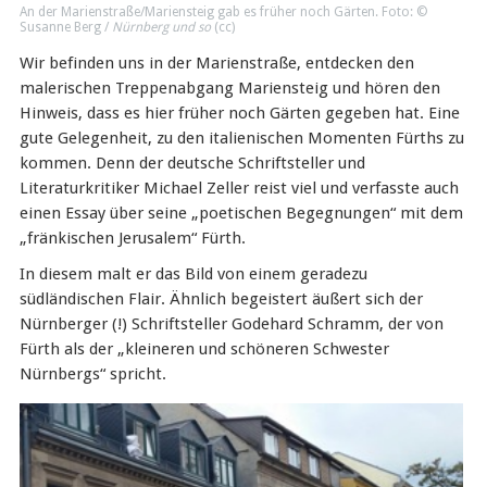
An der Marienstraße/Mariensteig gab es früher noch Gärten. Foto: ©
Susanne Berg /
Nürnberg und so
(
cc
)
Wir befinden uns in der Marienstraße, entdecken den
malerischen Treppenabgang Mariensteig und hören den
Hinweis, dass es hier früher noch Gärten gegeben hat. Eine
gute Gelegenheit, zu den italienischen Momenten Fürths zu
kommen. Denn der deutsche Schriftsteller und
Literaturkritiker Michael Zeller reist viel und verfasste auch
einen Essay über seine „poetischen Begegnungen“ mit dem
„fränkischen Jerusalem“ Fürth.
In diesem malt er das Bild von einem geradezu
südländischen Flair. Ähnlich begeistert äußert sich der
Nürnberger (!) Schriftsteller Godehard Schramm, der von
Fürth als der „kleineren und schöneren Schwester
Nürnbergs“ spricht.