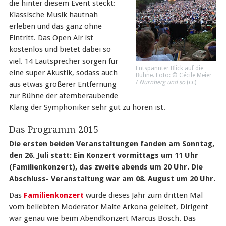
die hinter diesem Event steckt:
Klassische Musik hautnah
erleben und das ganz ohne
Eintritt. Das Open Air ist
kostenlos und bietet dabei so
viel. 14 Lautsprecher sorgen für
Entspannter Blick auf die
eine super Akustik, sodass auch
Bühne. Foto: © Cécile Meier
/
Nürnberg und so
(
cc
)
aus etwas größerer Entfernung
zur Bühne der atemberaubende
Klang der Symphoniker sehr gut zu hören ist.
Das Programm 2015
Die ersten beiden Veranstaltungen fanden am Sonntag,
den 26. Juli statt: Ein Konzert vormittags um 11 Uhr
(Familienkonzert), das zweite abends um 20 Uhr. Die
Abschluss- Veranstaltung war am 08. August um 20 Uhr.
Das
Familienkonzert
wurde dieses Jahr zum dritten Mal
vom beliebten Moderator Malte Arkona geleitet, Dirigent
war genau wie beim Abendkonzert Marcus Bosch. Das