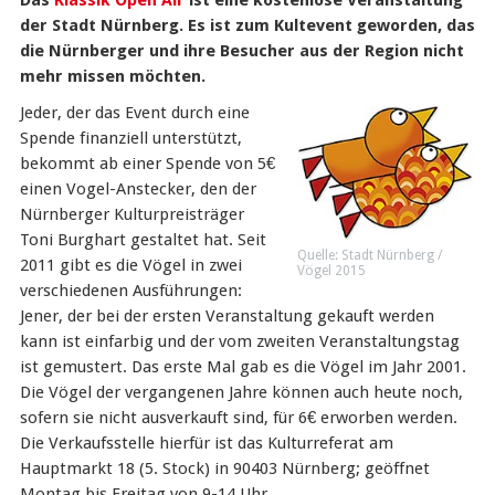
Das
Klassik Open Air
ist eine kostenlose Veranstaltung
der Stadt Nürnberg. Es ist zum Kultevent geworden, das
die Nürnberger und ihre Besucher aus der Region nicht
mehr missen möchten.
Jeder, der das Event durch eine
Spende finanziell unterstützt,
bekommt ab einer Spende von 5€
einen Vogel-Anstecker, den der
Nürnberger Kulturpreisträger
Toni Burghart gestaltet hat. Seit
Quelle: Stadt Nürnberg /
2011 gibt es die Vögel in zwei
Vögel 2015
verschiedenen Ausführungen:
Jener, der bei der ersten Veranstaltung gekauft werden
kann ist einfarbig und der vom zweiten Veranstaltungstag
ist gemustert. Das erste Mal gab es die Vögel im Jahr 2001.
Die Vögel der vergangenen Jahre können auch heute noch,
sofern sie nicht ausverkauft sind, für 6€ erworben werden.
Die Verkaufsstelle hierfür ist das Kulturreferat am
Hauptmarkt 18 (5. Stock) in 90403 Nürnberg; geöffnet
Montag bis Freitag von 9-14 Uhr.