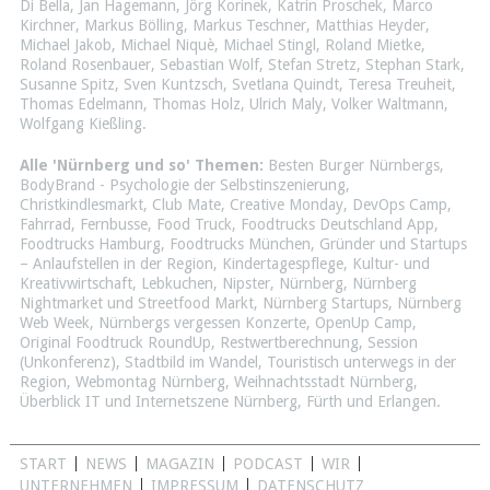
Di Bella
,
Jan Hagemann
,
Jörg Korinek
,
Katrin Proschek
,
Marco
Kirchner
,
Markus Bölling
,
Markus Teschner
,
Matthias Heyder
,
Michael Jakob
,
Michael Niquè
,
Michael Stingl
,
Roland Mietke
,
Roland Rosenbauer
,
Sebastian Wolf
,
Stefan Stretz
,
Stephan Stark
,
Susanne Spitz
,
Sven Kuntzsch
,
Svetlana Quindt
,
Teresa Treuheit
,
Thomas Edelmann
,
Thomas Holz
,
Ulrich Maly
,
Volker Waltmann
,
Wolfgang Kießling
.
Alle 'Nürnberg und so' Themen:
Besten Burger Nürnbergs
,
BodyBrand - Psychologie der Selbstinszenierung
,
Christkindlesmarkt
,
Club Mate
,
Creative Monday
,
DevOps Camp
,
Fahrrad
,
Fernbusse
,
Food Truck
,
Foodtrucks Deutschland App
,
Foodtrucks Hamburg
,
Foodtrucks München
,
Gründer und Startups
– Anlaufstellen in der Region
,
Kindertagespflege
,
Kultur- und
Kreativwirtschaft
,
Lebkuchen
,
Nipster
,
Nürnberg
,
Nürnberg
Nightmarket und Streetfood Markt
,
Nürnberg Startups
,
Nürnberg
Web Week
,
Nürnbergs vergessen Konzerte
,
OpenUp Camp
,
Original Foodtruck RoundUp
,
Restwertberechnung
,
Session
(Unkonferenz)
,
Stadtbild im Wandel
,
Touristisch unterwegs in der
Region
,
Webmontag Nürnberg
,
Weihnachtsstadt Nürnberg
,
Überblick IT und Internetszene Nürnberg, Fürth und Erlangen
.
START
NEWS
MAGAZIN
PODCAST
WIR
UNTERNEHMEN
IMPRESSUM
DATENSCHUTZ