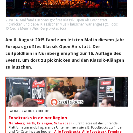
Zum 16. Mal fand Europas größtes Klassik Open Air Event statt.
Picknicken und dabei Klassischer Musik lauschen war angesagt. Foto:
© Cécile Meier /
Nürnberg und so
(
cc
)
Am 8. August 2015 fand zum letzten Mal in diesem Jahr
Europas größtes Klassik Open Air statt. Der
Luitpoldhain in Nürnberg empfing zur 16. Auflage des
Events, um dort zu picknicken und den Klassik-Klängen
zu lauschen.
PARTNER > ARTIKEL > KULTUR
Foodtrucks in deiner Region
Nürnberg
,
Fürth
,
Erlangen
,
Schwabach
- Craftplaces ist die führende
Plattform um mobil agierende Unternehmen wie z.B. Foodtrucks zu finden
und für Caterings zu buchen.
Alle Foodtrucks
.
Alle Foodtruck-Termine
.