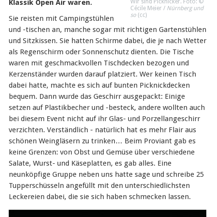
Wir sind Picknicker. Foto: ©
Klassik Open Air waren.
Cécile Meier /
Nürnberg und
so
(
cc
)
Sie reisten mit Campingstühlen
und -tischen an, manche sogar mit richtigen Gartenstühlen
und Sitzkissen. Sie hatten Schirme dabei, die je nach Wetter
als Regenschirm oder Sonnenschutz dienten. Die Tische
waren mit geschmackvollen Tischdecken bezogen und
Kerzenständer wurden darauf platziert. Wer keinen Tisch
dabei hatte, machte es sich auf bunten Picknickdecken
bequem. Dann wurde das Geschirr ausgepackt: Einige
setzen auf Plastikbecher und -besteck, andere wollten auch
bei diesem Event nicht auf ihr Glas- und Porzellangeschirr
verzichten. Verständlich - natürlich hat es mehr Flair aus
schönen Weingläsern zu trinken… Beim Proviant gab es
keine Grenzen: von Obst und Gemüse über verschiedene
Salate, Wurst- und Käseplatten, es gab alles. Eine
neunköpfige Gruppe neben uns hatte sage und schreibe 25
Tupperschüsseln angefüllt mit den unterschiedlichsten
Leckereien dabei, die sie sich haben schmecken lassen.