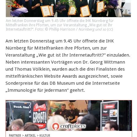
Am letzten Donnerstag um 9.45 Uhr öffnete die IHK Nürnberg für
Mittelfranken ihre Pforten, um zur Veranstaltung „Wie gut ist Ihr
Internetauftritt?“. Foto: © Phillip Harrison /
Nürnberg und so
(
cc
)
Am letzten Donnerstag um 9.45 Uhr öffnete die IHK
Nürnberg für Mittelfranken ihre Pforten, um zur
Veranstaltung „Wie gut ist Ihr Internetauftritt?“ einzuladen.
Neben interessanten Vorträgen von Dr. Georg Wittmann
und Thomas Völklein, wurden auch die drei Finalisten des
mittelfränkischen Website Awards ausgezeichnet, sowie
Sonderpreise für das DB Museum und die Internetseite
„Immunologie für Jedermann“ geehrt.
PARTNER > ARTIKEL > KULTUR