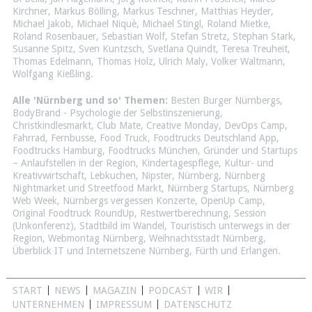
Kirchner
,
Markus Bölling
,
Markus Teschner
,
Matthias Heyder
,
Michael Jakob
,
Michael Niquè
,
Michael Stingl
,
Roland Mietke
,
Roland Rosenbauer
,
Sebastian Wolf
,
Stefan Stretz
,
Stephan Stark
,
Susanne Spitz
,
Sven Kuntzsch
,
Svetlana Quindt
,
Teresa Treuheit
,
Thomas Edelmann
,
Thomas Holz
,
Ulrich Maly
,
Volker Waltmann
,
Wolfgang Kießling
.
Alle 'Nürnberg und so' Themen:
Besten Burger Nürnbergs
,
BodyBrand - Psychologie der Selbstinszenierung
,
Christkindlesmarkt
,
Club Mate
,
Creative Monday
,
DevOps Camp
,
Fahrrad
,
Fernbusse
,
Food Truck
,
Foodtrucks Deutschland App
,
Foodtrucks Hamburg
,
Foodtrucks München
,
Gründer und Startups
– Anlaufstellen in der Region
,
Kindertagespflege
,
Kultur- und
Kreativwirtschaft
,
Lebkuchen
,
Nipster
,
Nürnberg
,
Nürnberg
Nightmarket und Streetfood Markt
,
Nürnberg Startups
,
Nürnberg
Web Week
,
Nürnbergs vergessen Konzerte
,
OpenUp Camp
,
Original Foodtruck RoundUp
,
Restwertberechnung
,
Session
(Unkonferenz)
,
Stadtbild im Wandel
,
Touristisch unterwegs in der
Region
,
Webmontag Nürnberg
,
Weihnachtsstadt Nürnberg
,
Überblick IT und Internetszene Nürnberg, Fürth und Erlangen
.
START
NEWS
MAGAZIN
PODCAST
WIR
UNTERNEHMEN
IMPRESSUM
DATENSCHUTZ