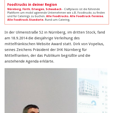
Foodtrucks in deiner Region
Nürnberg
,
Fürth
,
Erlangen
,
Schwabach
- Craftplaces ist die führende
Plattform um mobil agierende Unternehmen wie z.B. Foodtrucks zu finden
und für Caterings zu buchen.
Alle Foodtrucks
.
Alle Foodtruck-Termine
.
Alle Foodtruck-Standorte
. Rund-um-Catering.
In der Ulmenstraße 52 in Nürnberg, im dritten Stock, fand
am 18.9.2014 die diesjährige Verleihung des
mittelfränkischen Website Award statt. Dirk von Vopelius,
seines Zeichens Präsident der IHK Nürnberg für
Mittelfranken, der das Publikum begrüßte und die
anstehende Agenda erklärte.