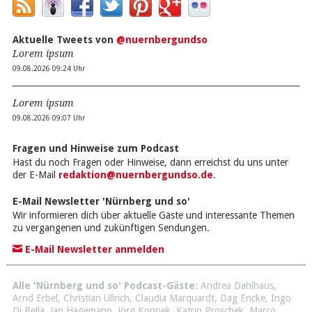
Aktuelle Tweets von
@nuernbergundso
Lorem ipsum
09.08.2026 09:24 Uhr
Lorem ipsum
09.08.2026 09:07 Uhr
Fragen und Hinweise zum Podcast
Hast du noch Fragen oder Hinweise, dann erreichst du uns unter
der E-Mail
redaktion@nuernbergundso.de
.
E-Mail Newsletter 'Nürnberg und so'
Wir informieren dich über aktuelle Gäste und interessante Themen
zu vergangenen und zukünftigen Sendungen.
E-Mail Newsletter anmelden
Alle 'Nürnberg und so' Podcast-Gäste:
Andrea Dahlhaus
,
Arnd Erbel
,
Christian Ullrich
,
Claudia Marquardt
,
Dag Encke
,
Ingo
Di Bella
,
Jan Hagemann
,
Jörg Korinek
,
Katrin Proschek
,
Marco