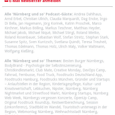
E-Mail Newsletter anmelden
Alle 'Nürnberg und so' Podcast-Gäste:
Andrea Dahlhaus
,
Arnd Erbel
,
Christian Ullrich
,
Claudia Marquardt
,
Dag Encke
,
Ingo
Di Bella
,
Jan Hagemann
,
Jörg Korinek
,
Katrin Proschek
,
Marco
Kirchner
,
Markus Bölling
,
Markus Teschner
,
Matthias Heyder
,
Michael Jakob
,
Michael Niquè
,
Michael Stingl
,
Roland Mietke
,
Roland Rosenbauer
,
Sebastian Wolf
,
Stefan Stretz
,
Stephan Stark
,
Susanne Spitz
,
Sven Kuntzsch
,
Svetlana Quindt
,
Teresa Treuheit
,
Thomas Edelmann
,
Thomas Holz
,
Ulrich Maly
,
Volker Waltmann
,
Wolfgang Kießling
.
Alle 'Nürnberg und so' Themen:
Besten Burger Nürnbergs
,
BodyBrand - Psychologie der Selbstinszenierung
,
Christkindlesmarkt
,
Club Mate
,
Creative Monday
,
DevOps Camp
,
Fahrrad
,
Fernbusse
,
Food Truck
,
Foodtrucks Deutschland App
,
Foodtrucks Hamburg
,
Foodtrucks München
,
Gründer und Startups
– Anlaufstellen in der Region
,
Kindertagespflege
,
Kultur- und
Kreativwirtschaft
,
Lebkuchen
,
Nipster
,
Nürnberg
,
Nürnberg
Nightmarket und Streetfood Markt
,
Nürnberg Startups
,
Nürnberg
Web Week
,
Nürnbergs vergessen Konzerte
,
OpenUp Camp
,
Original Foodtruck RoundUp
,
Restwertberechnung
,
Session
(Unkonferenz)
,
Stadtbild im Wandel
,
Touristisch unterwegs in der
Region
,
Webmontag Nürnberg
,
Weihnachtsstadt Nürnberg
,