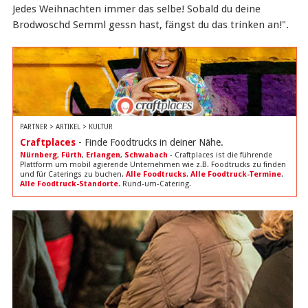
Jedes Weihnachten immer das selbe! Sobald du deine
Brodwoschd Semml gessn hast, fängst du das trinken an!".
PARTNER > ARTIKEL > KULTUR
Craftplaces
- Finde Foodtrucks in deiner Nähe.
Nürnberg
,
Fürth
,
Erlangen
,
Schwabach
- Craftplaces ist die führende
Plattform um mobil agierende Unternehmen wie z.B. Foodtrucks zu finden
und für Caterings zu buchen.
Alle Foodtrucks
.
Alle Foodtruck-Termine
.
Alle Foodtruck-Standorte
. Rund-um-Catering.