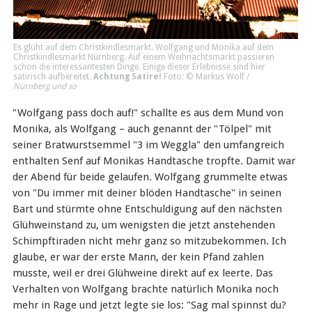
Es glüht auf dem Christkindlesmarkt. Wolfgang und Monika auf dem
Christkindlesmarkt Nürnberg. Auf einem Weihnachtsmarkt passieren
schon die interessantesten Dinge. Einige dieser Erlebnisse sind hier
satirisch aufbereitet.
Achtung Satire!
Foto: © Markus Wolf /
Nürnberg und so
"Wolfgang pass doch auf!" schallte es aus dem Mund von
Monika, als Wolfgang – auch genannt der "Tölpel" mit
seiner Bratwurstsemmel "3 im Weggla" den umfangreich
enthalten Senf auf Monikas Handtasche tropfte. Damit war
der Abend für beide gelaufen. Wolfgang grummelte etwas
von "Du immer mit deiner blöden Handtasche" in seinen
Bart und stürmte ohne Entschuldigung auf den nächsten
Glühweinstand zu, um wenigsten die jetzt anstehenden
Schimpftiraden nicht mehr ganz so mitzubekommen. Ich
glaube, er war der erste Mann, der kein Pfand zahlen
musste, weil er drei Glühweine direkt auf ex leerte. Das
Verhalten von Wolfgang brachte natürlich Monika noch
mehr in Rage und jetzt legte sie los: "Sag mal spinnst du?