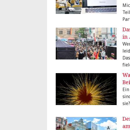
Mic
Tei
Par
Da
in
Wer
lei
Das
fie
Wa
Bei
Ein
sin
sie
De
am