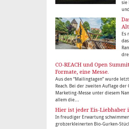
sie
un
Da
Al
Es 
das
Ran
dr
CO-REACH und Open Summit
Formate, eine Messe.
Aus den “Mailingtagen” wurde letzt
Reach. Bei der zweiten Auflage der
Marketing-Messe unter diesem Na
allem die…
Hier ist jeder Eis-Liebhaber
In freudiger Erwartung schwimmen
grobzerkleinerten Bio-Gurken-Stüc