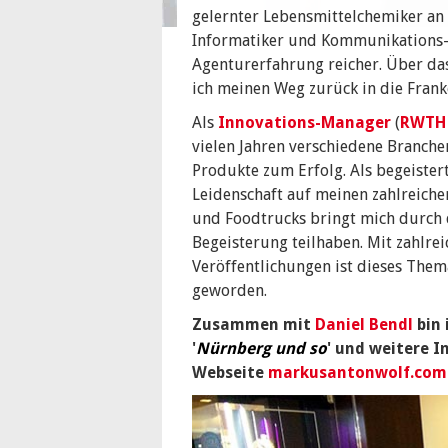
gelernter Lebensmittelchemiker an 
Informatiker und Kommunikations-
Agenturerfahrung reicher. Über das
ich meinen Weg zurück in die Fran
Als
Innovations-Manager
(
RWTH
vielen Jahren verschiedene Branche
Produkte zum Erfolg. Als begeister
Leidenschaft auf meinen zahlreich
und Foodtrucks bringt mich durch d
Begeisterung teilhaben. Mit zahlre
Veröffentlichungen ist dieses The
geworden.
Zusammen mit
Daniel Bendl
bin 
'
Nürnberg und so
' und weitere I
Webseite
markusantonwolf.com