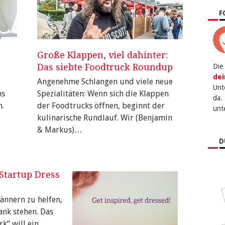
F
Große Klappen, viel dahinter:
Das siebte Foodtruck Roundup
Die
dei
Angenehme Schlangen und viele neue
Unt
ns
Spezialitäten: Wenn sich die Klappen
da.
n.
der Foodtrucks öffnen, beginnt der
unt
kulinarische Rundlauf. Wir (Benjamin
& Markus)…
D
Startup Dress
ännern zu helfen,
ank stehen. Das
rk“ will ein…