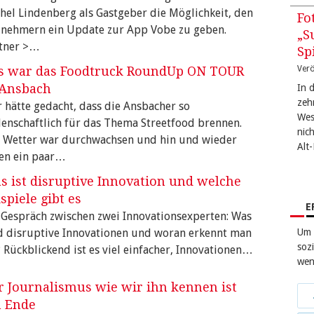
hel Lindenberg als Gastgeber die Möglichkeit, den
Fo
lnehmern ein Update zur App Vobe zu geben.
„S
tner >…
Sp
s war das Foodtruck RoundUp ON TOUR
Verö
 Ansbach
In 
zeh
 hätte gedacht, dass die Ansbacher so
West
denschaftlich für das Thema Streetfood brennen.
nic
 Wetter war durchwachsen und hin und wieder
Alt
len ein paar…
s ist disruptive Innovation und welche
spiele gibt es
E
 Gespräch zwischen zwei Innovationsexperten: Was
d disruptive Innovationen und woran erkennt man
Um 
sozi
? Rückblickend ist es viel einfacher, Innovationen…
wen
r Journalismus wie wir ihn kennen ist
Tei
 Ende
bei