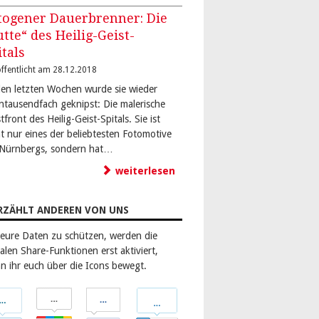
togener Dauerbrenner: Die
utte“ des Heilig-Geist-
itals
ffentlicht am 28.12.2018
den letzten Wochen wurde sie wieder
ntausendfach geknipst: Die malerische
front des Heilig-Geist-Spitals. Sie ist
ht nur eines der beliebtesten Fotomotive
-Nürnbergs, sondern hat…
weiterlesen
RZÄHLT ANDEREN VON UNS
eure Daten zu schützen, werden die
alen Share-Funktionen erst aktiviert,
n ihr euch über die Icons bewegt.
len
Teilen
Teilen
Teilen
bei
bei
bei