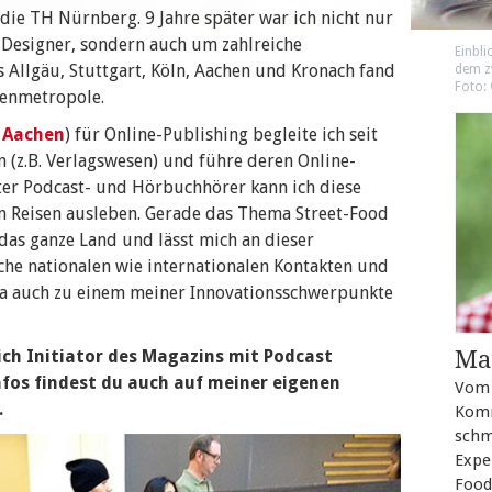
die TH Nürnberg. 9 Jahre später war ich nicht nur
Designer, sondern auch um zahlreiche
Einbl
 Allgäu, Stuttgart, Köln, Aachen und Kronach fand
dem z
Foto:
kenmetropole.
 Aachen
) für Online-Publishing begleite ich seit
n (z.B. Verlagswesen) und führe deren Online-
ter Podcast- und Hörbuchhörer kann ich diese
en Reisen ausleben. Gerade das Thema Street-Food
as ganze Land und lässt mich an dieser
iche nationalen wie internationalen Kontakten und
ma auch zu einem meiner Innovationsschwerpunkte
ich Initiator des Magazins mit Podcast
Ma
nfos findest du auch auf meiner eigenen
Vom L
.
Komm
schm
Expe
Food