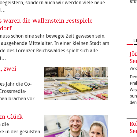
ka
 begeistern, sondern auch wir werden viele neue
d…
s waren die Wallenstein Festspiele
tdorf
muss schon eine sehr bewegte Zeit gewesen sein,
L
 ausgehende Mittelalter. In einer kleinen Stadt am
de des Lorenzer Reichswaldes spielt sich alle
Jö
ei…
Se
, zwei
Verö
Den
Pra
es Jahr die Co-
Weg
 Crossmedia-
bun
men brachen vor
den
 im Glück
Ro
 die
Se
ke in der gesüßten