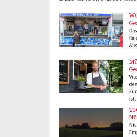
Wü
Ge
Das
Rei
Ale
Mü
Ge
Was
den
Zur
ist
To
Nü
Nic
Emp