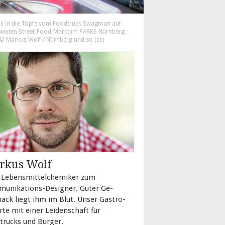
ick in die Töpfe vom Foodtruck Swagman auf
weiten Street-Food-Markt im PARKS Nürnberg.
 © Markus Wolf / Nürnberg und so (
cc
)
rkus Wolf
e­bens­mit­tel­che­mi­ker zum
unika­ti­ons-Designer. Guter Ge­
ack liegt ihm im Blut. Unser Gastro-
rte mit einer Leidenschaft für
trucks und Burger.