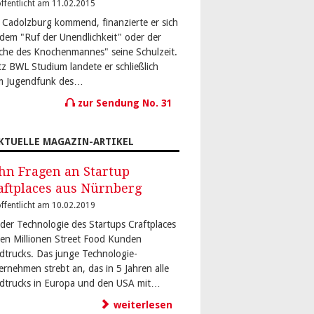
ffentlicht am 11.02.2015
 Cadolzburg kommend, finanzierte er sich
 dem "Ruf der Unendlichkeit" oder der
che des Knochenmannes" seine Schulzeit.
tz BWL Studium landete er schließlich
m Jugendfunk des…
zur Sendung No. 31
KTUELLE MAGAZIN-ARTIKEL
hn Fragen an Startup
aftplaces aus Nürnberg
ffentlicht am 10.02.2019
 der Technologie des Startups Craftplaces
den Millionen Street Food Kunden
dtrucks. Das junge Technologie-
ernehmen strebt an, das in 5 Jahren alle
dtrucks in Europa und den USA mit…
weiterlesen