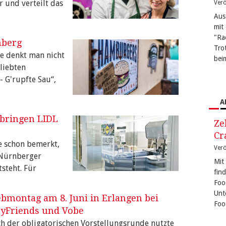
r und verteilt das
Verö
Aus
mit
"Ra
nberg
Tro
e denkt man nicht
bei
liebten
- G'rupfte Sau“,
A
 bringen LIDL
Ze
Cr
re schon bemerkt,
Verö
 Nürnberger
Mit
steht. Für
fin
Foo
Unt
bmontag am 8. Juni in Erlangen bei
Foo
ayFriends und Vobe
h der obligatorischen Vorstellungsrunde nutzte