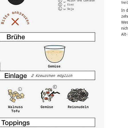
Verö
In 
zeh
West
nic
Alt