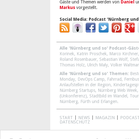
Gäste und Themen werden von
Daniel
u
Markus
vorgestellt.
Social Media:
Podcast 'Nürnberg und
Alle 'Nürnberg und so' Podcast-Gäst
Korinek
,
Katrin Proschek
,
Marco Kirchner
Roland Rosenbauer
,
Sebastian Wolf
,
Stef
Thomas Holz
,
Ulrich Maly
,
Volker Waltma
Alle 'Nürnberg und so' Themen:
Best
Monday
,
DevOps Camp
,
Fahrrad
,
Fernbu
Anlaufstellen in der Region
,
Kindertagesp
Nürnberg Startups
,
Nürnberg Web Week
(Unkonferenz)
,
Stadtbild im Wandel
,
Tour
Nürnberg, Fürth und Erlangen
.
START
NEWS
MAGAZIN
PODCAS
DATENSCHUTZ