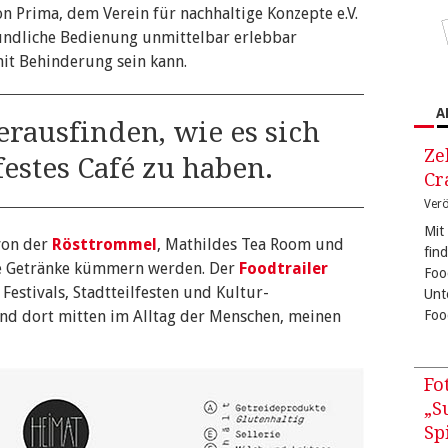
n Prima, dem Verein für nachhaltige Konzepte e.V.
reundliche Bedienung unmittelbar erlebbar
it Behinderung sein kann.
A
rausfinden, wie es sich
Ze
festes Café zu haben.
Cr
Verö
Mit
von der
Rösttrommel
, Mathildes Tea Room und
fin
ie Getränke kümmern werden. Der
Foodtrailer
Foo
Festivals, Stadtteilfesten und Kultur-
Unt
ind dort mitten im Alltag der Menschen, meinen
Foo
Fo
„S
Sp