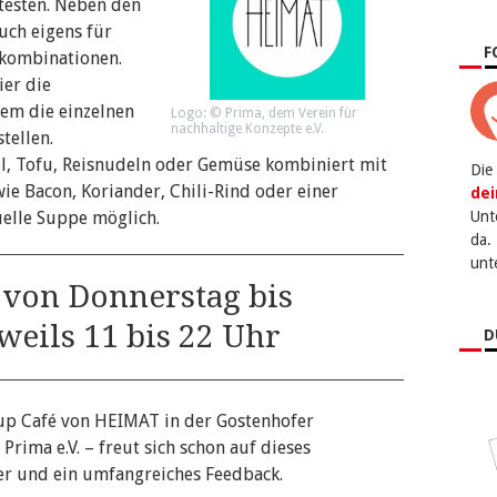
testen. Neben den
uch eigens für
F
nkombinationen.
ier die
tem die einzelnen
Logo: © Prima, dem Verein für
nachhaltige Konzepte e.V.
tellen.
, Tofu, Reisnudeln oder Gemüse kombiniert mit
Die
ie Bacon, Koriander, Chili-Rind oder einer
dei
elle Suppe möglich.
Unt
da.
unt
4 von Donnerstag bis
weils 11 bis 22 Uhr
D
-up Café von HEIMAT in der Gostenhofer
rima e.V. – freut sich schon auf dieses
ter und ein umfangreiches Feedback.