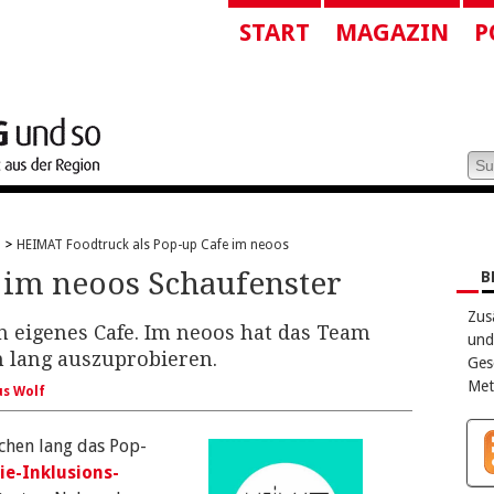
START
MAGAZIN
P
e
HEIMAT Foodtruck als Pop-up Cafe im neoos
im neoos Schaufenster
B
Zus
n eigenes Cafe. Im neoos hat das Team
und
 lang auszuprobieren.
Ges
Met
s Wolf
chen lang das Pop-
e-Inklusions-