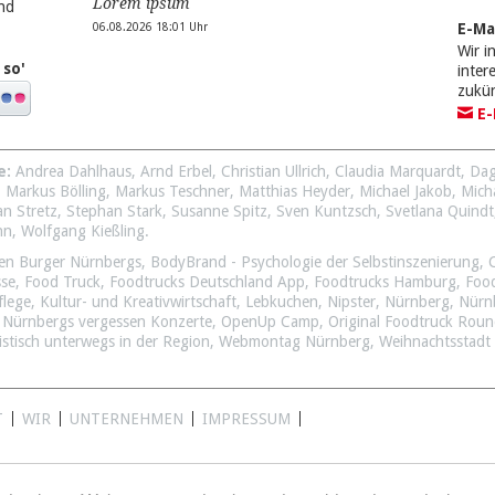
Lorem ipsum
nd
E-Ma
06.08.2026 18:01 Uhr
Wir i
 so'
inte
zukü
E-
e:
Andrea Dahlhaus
,
Arnd Erbel
,
Christian Ullrich
,
Claudia Marquardt
,
Dag
,
Markus Bölling
,
Markus Teschner
,
Matthias Heyder
,
Michael Jakob
,
Mich
an Stretz
,
Stephan Stark
,
Susanne Spitz
,
Sven Kuntzsch
,
Svetlana Quindt
nn
,
Wolfgang Kießling
.
en Burger Nürnbergs
,
BodyBrand - Psychologie der Selbstinszenierung
,
sse
,
Food Truck
,
Foodtrucks Deutschland App
,
Foodtrucks Hamburg
,
Foo
flege
,
Kultur- und Kreativwirtschaft
,
Lebkuchen
,
Nipster
,
Nürnberg
,
Nürn
,
Nürnbergs vergessen Konzerte
,
OpenUp Camp
,
Original Foodtruck Rou
istisch unterwegs in der Region
,
Webmontag Nürnberg
,
Weihnachtsstadt
T
WIR
UNTERNEHMEN
IMPRESSUM
©