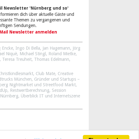
il Newsletter 'Nürnberg und so'
nformieren dich über aktuelle Gäste und
ressante Themen zu vergangenen und
nftigen Sendungen.
Mail Newsletter anmelden
 Encke
,
Ingo Di Bella
,
Jan Hagemann
,
Jörg
ael Niquè
,
Michael Stingl
,
Roland Mietke
,
,
Teresa Treuheit
,
Thomas Edelmann
,
Christkindlesmarkt
,
Club Mate
,
Creative
dtrucks München
,
Gründer und Startups –
berg Nightmarket und Streetfood Markt
,
ndUp
,
Restwertberechnung
,
Session
 Nürnberg
,
Überblick IT und Internetszene
 2012 - 2014 Daniel Bendl & Markus Wolf
Alle Rechte vorbehalten