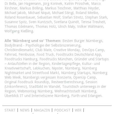
Di Bella
,
Jan Hagemann
,
Jörg Korinek
,
Katrin Proschek
,
Marco
Kirchner
,
Markus Bölling
,
Markus Teschner
,
Matthias Heyder
,
Michael Jakob
,
Michael Niquè
,
Michael Stingl
,
Roland Mietke
,
Roland Rosenbauer
,
Sebastian Wolf
,
Stefan Stretz
,
Stephan Stark
,
Susanne Spitz
,
Sven Kuntzsch
,
Svetlana Quindt
,
Teresa Treuheit
,
Thomas Edelmann
,
Thomas Holz
,
Ulrich Maly
,
Volker Waltmann
,
Wolfgang Kießling
.
Alle 'Nürnberg und so' Themen:
Besten Burger Nürnbergs
,
BodyBrand - Psychologie der Selbstinszenierung
,
Christkindlesmarkt
,
Club Mate
,
Creative Monday
,
DevOps Camp
,
Fahrrad
,
Fernbusse
,
Food Truck
,
Foodtrucks Deutschland App
,
Foodtrucks Hamburg
,
Foodtrucks München
,
Gründer und Startups
– Anlaufstellen in der Region
,
Kindertagespflege
,
Kultur- und
Kreativwirtschaft
,
Lebkuchen
,
Nipster
,
Nürnberg
,
Nürnberg
Nightmarket und Streetfood Markt
,
Nürnberg Startups
,
Nürnberg
Web Week
,
Nürnbergs vergessen Konzerte
,
OpenUp Camp
,
Original Foodtruck RoundUp
,
Restwertberechnung
,
Session
(Unkonferenz)
,
Stadtbild im Wandel
,
Touristisch unterwegs in der
Region
,
Webmontag Nürnberg
,
Weihnachtsstadt Nürnberg
,
Überblick IT und Internetszene Nürnberg, Fürth und Erlangen
.
START
NEWS
MAGAZIN
PODCAST
WIR