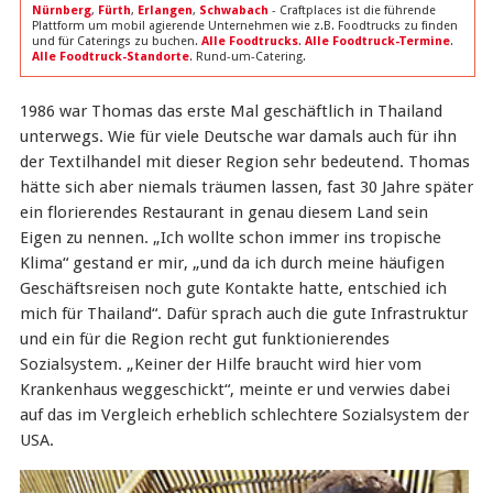
Nürnberg
,
Fürth
,
Erlangen
,
Schwabach
- Craftplaces ist die führende
Plattform um mobil agierende Unternehmen wie z.B. Foodtrucks zu finden
und für Caterings zu buchen.
Alle Foodtrucks
.
Alle Foodtruck-Termine
.
Alle Foodtruck-Standorte
. Rund-um-Catering.
1986 war Thomas das erste Mal geschäftlich in Thailand
unterwegs. Wie für viele Deutsche war damals auch für ihn
der Textilhandel mit dieser Region sehr bedeutend. Thomas
hätte sich aber niemals träumen lassen, fast 30 Jahre später
ein florierendes Restaurant in genau diesem Land sein
Eigen zu nennen. „Ich wollte schon immer ins tropische
Klima“ gestand er mir, „und da ich durch meine häufigen
Geschäftsreisen noch gute Kontakte hatte, entschied ich
mich für Thailand“. Dafür sprach auch die gute Infrastruktur
und ein für die Region recht gut funktionierendes
Sozialsystem. „Keiner der Hilfe braucht wird hier vom
Krankenhaus weggeschickt“, meinte er und verwies dabei
auf das im Vergleich erheblich schlechtere Sozialsystem der
USA.