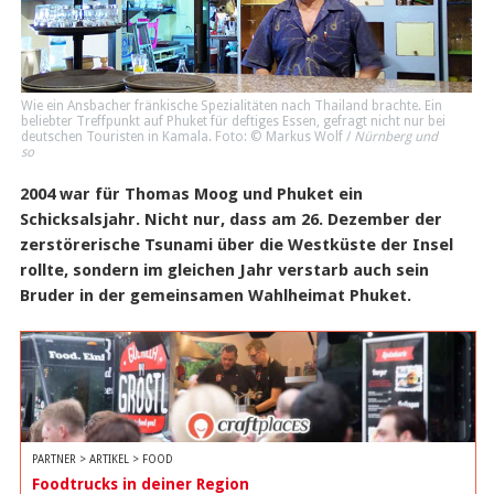
Wie ein Ansbacher fränkische Spezialitäten nach Thailand brachte. Ein
beliebter Treffpunkt auf Phuket für deftiges Essen, gefragt nicht nur bei
deutschen Touristen in Kamala. Foto: © Markus Wolf /
Nürnberg und
so
2004 war für Thomas Moog und Phuket ein
Schicksalsjahr. Nicht nur, dass am 26. Dezember der
zerstörerische Tsunami über die Westküste der Insel
rollte, sondern im gleichen Jahr verstarb auch sein
Bruder in der gemeinsamen Wahlheimat Phuket.
PARTNER > ARTIKEL > FOOD
Foodtrucks in deiner Region