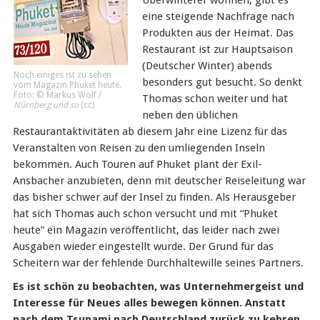
Überwinterer wohnen, gibt es
eine steigende Nachfrage nach
Produkten aus der Heimat. Das
Restaurant ist zur Hauptsaison
(Deutscher Winter) abends
Noch einiges ist zu sehen
besonders gut besucht. So denkt
vom Magazin Phuket heute.
Foto: © Markus Wolf /
Thomas schon weiter und hat
Nürnberg und so
(
cc
)
neben den üblichen
Restaurantaktivitäten ab diesem Jahr eine Lizenz für das
Veranstalten von Reisen zu den umliegenden Inseln
bekommen. Auch Touren auf Phuket plant der Exil-
Ansbacher anzubieten, denn mit deutscher Reiseleitung war
das bisher schwer auf der Insel zu finden. Als Herausgeber
hat sich Thomas auch schon versucht und mit “Phuket
heute” ein Magazin veröffentlicht, das leider nach zwei
Ausgaben wieder eingestellt wurde. Der Grund für das
Scheitern war der fehlende Durchhaltewille seines Partners.
Es ist schön zu beobachten, was Unternehmergeist und
Interesse für Neues alles bewegen können. Anstatt
nach dem Tsunami nach Deutschland zurück zu kehren