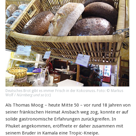
Deutsches Brot gibt es immer Frisch in der Kokosnuss. Foto: © Markus
Wolf /
Nürnberg und so
(
cc
)
Als Thomas Moog – heute Mitte 50 – vor rund 18 Jahren von
seiner fränkischen Heimat Ansbach weg zog, konnte er auf
solide gastronomische Erfahrungen zurückgreifen. In
Phuket angekommen, eröffnete er daher zusammen mit
seinem Bruder in Kamala eine Tropic-Kneipe.