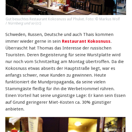
Gut besuchtes Restaurant Kokosnuss auf Phuket. Foto: © Markus Wolf
/
Nürnberg und so
(
cc
)
Schweden, Russen, Deutsche und auch Thais kommen
immer wieder gerne in sein
Restaurant Kokosnuss
.
Überrascht hat Thomas das Interesse der russischen
Touristen. Deren Begeisterung für seine Wurstplatte wird
nur noch vom Schnitzeltag am Montag übertroffen. Da die
Kokosnuss etwas abseits der Hauptstraße liegt, war es
anfangs schwer, neue Kunden zu gewinnen. Heute
funktioniert die Mundpropaganda, da seine vielen
Stammgäste fleißig für ihn die Werbetrommel rühren.
Einen Vorteil hat seine ungünstige Lage: Er kann sein Essen
auf Grund geringerer Miet-Kosten ca. 30% günstiger
anbieten.