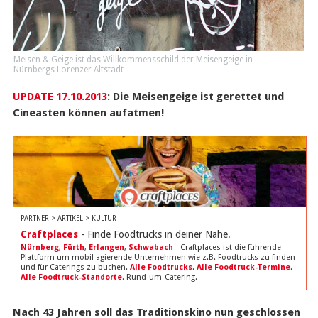
Meisen & Geige ist das Willkommensschild der Meisengeige in
Nürnbergs Lorenzer Altstadt
UPDATE 17.10.2013
: Die Meisengeige ist gerettet und
Cineasten können aufatmen!
PARTNER > ARTIKEL > KULTUR
Craftplaces
- Finde Foodtrucks in deiner Nähe.
Nürnberg
,
Fürth
,
Erlangen
,
Schwabach
- Craftplaces ist die führende
Plattform um mobil agierende Unternehmen wie z.B. Foodtrucks zu finden
und für Caterings zu buchen.
Alle Foodtrucks
.
Alle Foodtruck-Termine
.
Alle Foodtruck-Standorte
. Rund-um-Catering.
Nach 43 Jahren soll das Traditionskino nun geschlossen