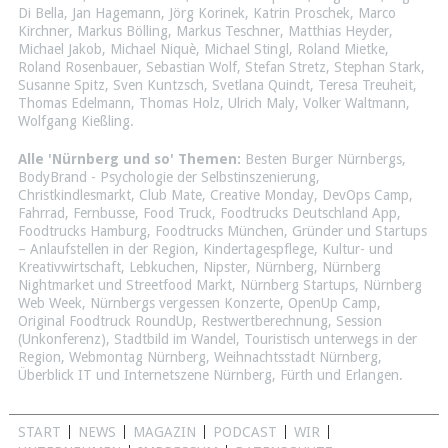
Di Bella
,
Jan Hagemann
,
Jörg Korinek
,
Katrin Proschek
,
Marco
Kirchner
,
Markus Bölling
,
Markus Teschner
,
Matthias Heyder
,
Michael Jakob
,
Michael Niquè
,
Michael Stingl
,
Roland Mietke
,
Roland Rosenbauer
,
Sebastian Wolf
,
Stefan Stretz
,
Stephan Stark
,
Susanne Spitz
,
Sven Kuntzsch
,
Svetlana Quindt
,
Teresa Treuheit
,
Thomas Edelmann
,
Thomas Holz
,
Ulrich Maly
,
Volker Waltmann
,
Wolfgang Kießling
.
Alle 'Nürnberg und so' Themen:
Besten Burger Nürnbergs
,
BodyBrand - Psychologie der Selbstinszenierung
,
Christkindlesmarkt
,
Club Mate
,
Creative Monday
,
DevOps Camp
,
Fahrrad
,
Fernbusse
,
Food Truck
,
Foodtrucks Deutschland App
,
Foodtrucks Hamburg
,
Foodtrucks München
,
Gründer und Startups
– Anlaufstellen in der Region
,
Kindertagespflege
,
Kultur- und
Kreativwirtschaft
,
Lebkuchen
,
Nipster
,
Nürnberg
,
Nürnberg
Nightmarket und Streetfood Markt
,
Nürnberg Startups
,
Nürnberg
Web Week
,
Nürnbergs vergessen Konzerte
,
OpenUp Camp
,
Original Foodtruck RoundUp
,
Restwertberechnung
,
Session
(Unkonferenz)
,
Stadtbild im Wandel
,
Touristisch unterwegs in der
Region
,
Webmontag Nürnberg
,
Weihnachtsstadt Nürnberg
,
Überblick IT und Internetszene Nürnberg, Fürth und Erlangen
.
START
NEWS
MAGAZIN
PODCAST
WIR