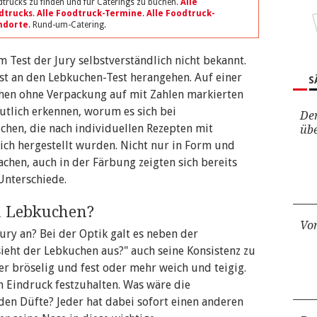
trucks zu finden und für Caterings zu buchen.
Alle
dtrucks
.
Alle Foodtruck-Termine
.
Alle Foodtruck-
ndorte
. Rund-um-Catering.
 Test der Jury selbstverständlich nicht bekannt.
sst an den Lebkuchen-Test herangehen. Auf einer
S
chen ohne Verpackung auf mit Zahlen markierten
eutlich erkennen, worum es sich bei
Der
hen, die nach individuellen Rezepten mit
übe
ich hergestellt wurden. Nicht nur in Form und
hen, auch in der Färbung zeigten sich bereits
Unterschiede.
n Lebkuchen?
Vor
ury an? Bei der Optik galt es neben der
eht der Lebkuchen aus?" auch seine Konsistenz zu
er bröselig und fest oder mehr weich und teigig.
n Eindruck festzuhalten. Was wäre die
den Düfte? Jeder hat dabei sofort einen anderen