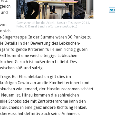
Platz
bei
gleich
Twi
r und
Gewissenhaft bei der Arbeit - Unsere Testesser 2014.
 von
Foto: © Daniel Bendl /
Nürnberg und so
(
cc
)
n sich
en-Siegertreppe. In der Summe wären 30 Punkte zu
ie Details in der Bewertung des Lebkuchen-
m Jahr folgende Kriterien für einen richtig guten
 Fall kommt eine weiche teigige Lebkuchen-
ebkuchen-Geruch ist außerdem beliebt. Des
wischen süß und salzig.
frage. Bei Elisenlebkuchen gilt dies im
 kräftigen Gewürzen an die Kindheit erinnert und
bkuchen wie jemand, der Haselnussaromen schätzt
z Neuem ist. Hinzu kommen die zahlreichen
unkle Schokolade mit Zartbitteraroma kann den
ebkuchens in eine ganz andere Richtung lenken.
ckerguss hat definitiv auch seine Anhänger.