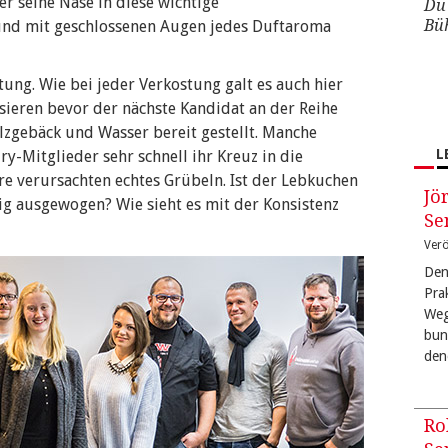
r seine Nase in diese wichtige
Du 
Bü
und mit geschlossenen Augen jedes Duftaroma
ung. Wie bei jeder Verkostung galt es auch hier
ieren bevor der nächste Kandidat an der Reihe
lzgebäck und Wasser bereit gestellt. Manche
L
ry-Mitglieder sehr schnell ihr Kreuz in die
 verursachten echtes Grübeln. Ist der Lebkuchen
Jö
tig ausgewogen? Wie sieht es mit der Konsistenz
Se
Verö
Den
Pra
Weg
bun
den
Ro