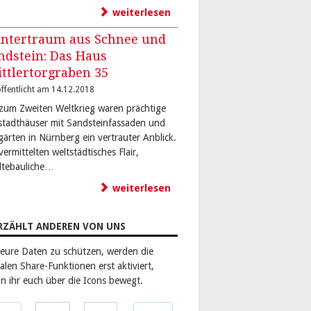
weiterlesen
ntertraum aus Schnee und
ndstein: Das Haus
ittlertorgraben 35
ffentlicht am 14.12.2018
 zum Zweiten Weltkrieg waren prächtige
stadthäuser mit Sandsteinfassaden und
gärten in Nürnberg ein vertrauter Anblick.
vermittelten weltstädtisches Flair,
dtebauliche…
weiterlesen
RZÄHLT ANDEREN VON UNS
eure Daten zu schützen, werden die
alen Share-Funktionen erst aktiviert,
n ihr euch über die Icons bewegt.
len
Teilen
Teilen
Teilen