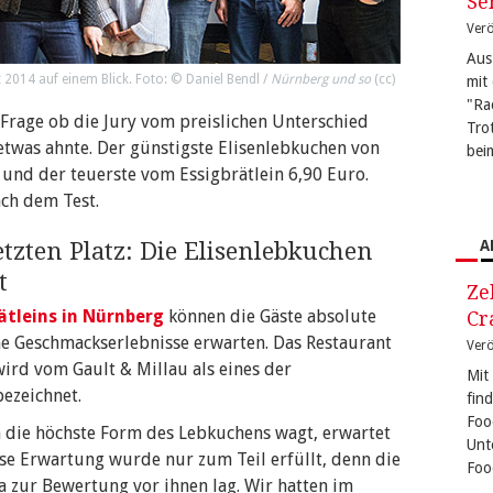
Se
Verö
Aus
 2014 auf einem Blick. Foto: © Daniel Bendl /
Nürnberg und so
(
cc
)
mit
"Ra
 Frage ob die Jury vom preislichen Unterschied
Tro
twas ahnte. Der günstigste Elisenlebkuchen von
bei
 und der teuerste vom Essigbrätlein 6,90 Euro.
ach dem Test.
A
tzten Platz: Die Elisenlebkuchen
t
Ze
ätleins in Nürnberg
können die Gäste absolute
Cr
 Geschmackserlebnisse erwarten. Das Restaurant
Verö
ird vom Gault & Millau als eines der
Mit
bezeichnet.
fin
Foo
an die höchste Form des Lebkuchens wagt, erwartet
Unt
se Erwartung wurde nur zum Teil erfüllt, denn die
Foo
da zur Bewertung vor ihnen lag. Wir hatten im