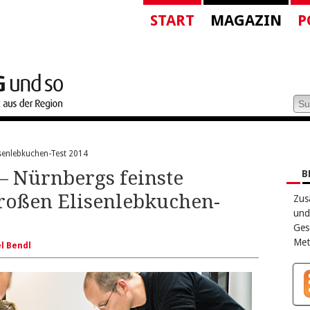
START
MAGAZIN
P
isenlebkuchen-Test 2014
– Nürnbergs feinste
B
roßen Elisenlebkuchen-
Zus
und
Ges
Met
l Bendl