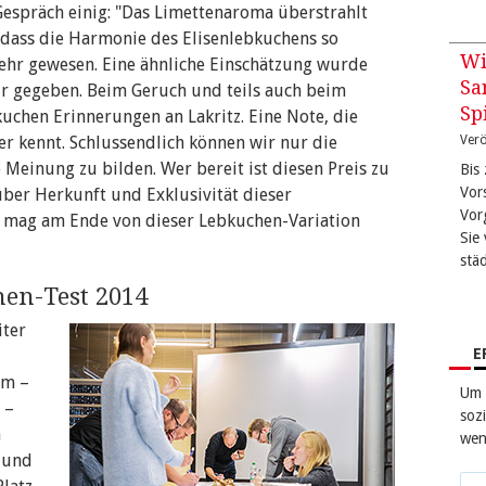
Gespräch einig: "Das Limettenaroma überstrahlt
 dass die Harmonie des Elisenlebkuchens so
Wi
mehr gewesen. Eine ähnliche Einschätzung wurde
Sa
ir gegeben. Beim Geruch und teils auch beim
Sp
uchen Erinnerungen an Lakritz. Eine Note, die
r kennt. Schlussendlich können wir nur die
Verö
 Meinung zu bilden. Wer bereit ist diesen Preis zu
Bis
Vor
ber Herkunft und Exklusivität dieser
Vor
 mag am Ende von dieser Lebkuchen-Variation
Sie 
stä
hen-Test 2014
iter
E
um –
Um 
 –
sozi
n
wen
 und
Tei