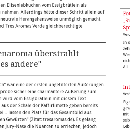
den Elisenlebkuchen vom Essigbrätlein als
nehmen. Allerdings hätte dieser Schritt allein auf
Fo
e neutrale Herangehensweise unmöglich gemacht.
„S
nd Tres Aromas Verde gleichberechtigte
Sp
Verö
In 
zeh
enaroma überstrahlt
West
nic
les andere"
Alt
uch" war eine der ersten ungefilterten Äußerungen.
In
sprobe sicher eine charmantere Äußerung zum
Verö
e wird vom Essigbrätlein mit diesem Text
Eige
 aus der Schale der Kaffirlimette geben bereits
gew
i ... lassen den Platz für das Gesamtbild aus
mit
n Gewürzen" (Zitat: tresaromas.de). Es gelang
sel
en Jury-Nase die Nuancen zu erriechen, jedoch
Leb