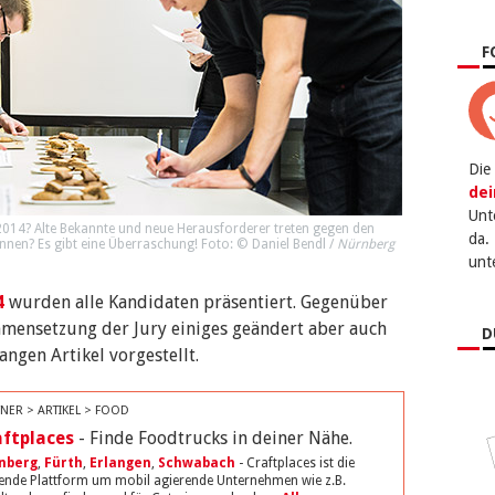
F
Die
dei
Unt
2014? Alte Bekannte und neue Herausforderer treten gegen den
da.
nen? Es gibt eine Überraschung! Foto: © Daniel Bendl /
Nürnberg
unt
4
wurden alle Kandidaten präsentiert. Gegenüber
mmensetzung der Jury einiges geändert aber auch
D
ngen Artikel vorgestellt.
NER > ARTIKEL > FOOD
aftplaces
- Finde Foodtrucks in deiner Nähe.
nberg
,
Fürth
,
Erlangen
,
Schwabach
- Craftplaces ist die
ende Plattform um mobil agierende Unternehmen wie z.B.