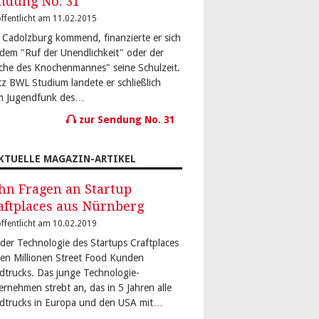
ndung No. 31
ffentlicht am 11.02.2015
 Cadolzburg kommend, finanzierte er sich
 dem "Ruf der Unendlichkeit" oder der
che des Knochenmannes" seine Schulzeit.
tz BWL Studium landete er schließlich
m Jugendfunk des…
zur Sendung No. 31
KTUELLE MAGAZIN-ARTIKEL
hn Fragen an Startup
aftplaces aus Nürnberg
ffentlicht am 10.02.2019
 der Technologie des Startups Craftplaces
den Millionen Street Food Kunden
dtrucks. Das junge Technologie-
ernehmen strebt an, das in 5 Jahren alle
dtrucks in Europa und den USA mit…