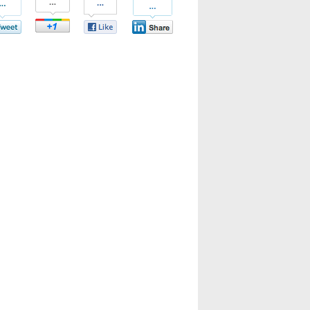
bei
bei
bei
tter
Google+
Facebook
LinkedIn