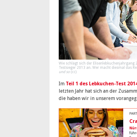
Wie schlägt sich der Elisenlebkuchenjahrgang 
Testsieger 2013 an. Wer macht diesmal das Ren
und so
(
cc
)
Im
Teil 1 des Lebkuchen-Test 201
letzten Jahr hat sich an der Zusam
die haben wir in unserem vorangega
PART
Cr
Nür
führ