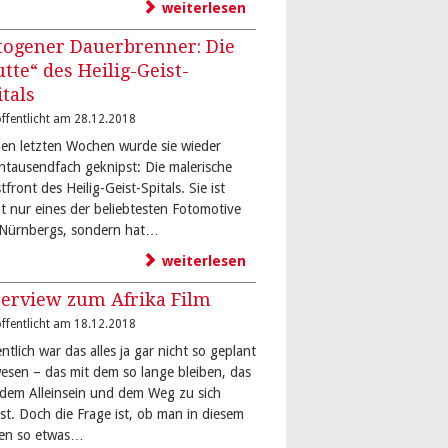
weiterlesen
togener Dauerbrenner: Die
utte“ des Heilig-Geist-
itals
ffentlicht am 28.12.2018
den letzten Wochen wurde sie wieder
ntausendfach geknipst: Die malerische
front des Heilig-Geist-Spitals. Sie ist
ht nur eines der beliebtesten Fotomotive
-Nürnbergs, sondern hat…
weiterlesen
terview zum Afrika Film
ffentlicht am 18.12.2018
ntlich war das alles ja gar nicht so geplant
esen – das mit dem so lange bleiben, das
 dem Alleinsein und dem Weg zu sich
bst. Doch die Frage ist, ob man in diesem
en so etwas…