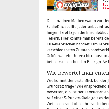
Food
Foo
Sta
Die einzelnen Marken waren vor dem
Schließlich sollte jeder unbeeinflu
langen Tafel lagen die Elisenlebku
Tellern. Hier konnte man bereits d
Elisenlebkuchen handelt: Um Lebkuc
verschiedensten Zutaten handwerkl
Größe war ein Unterschied auszumac
beim ersten, schnellen Blick große 
Wie bewertet man eine
Wie kommt der erste Blick bei der J
Grundsatzfrage "Wie ansprechend si
bewerten, d.h. ist der Lebkuchen eh
Auf einer 5-Punkte-Skala galt es de
Weihnachtszeit ohne ihre verlocken