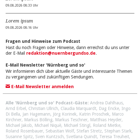
09.08.2026 08:33 Uhr
Lorem ipsum
09.08.2026 08:16 Uhr
Fragen und Hinweise zum Podcast
Hast du noch Fragen oder Hinweise, dann erreichst du uns unter
der E-Mail
redaktion@nuernbergundso.de
.
E-Mail Newsletter 'Nürnberg und so'
Wir informieren dich über aktuelle Gäste und interessante Themen
zu vergangenen und zukünftigen Sendungen.
E-Mail Newsletter anmelden
Alle 'Nürnberg und so' Podcast-Gäste:
Andrea Dahlhaus
,
Arnd Erbel
,
Christian Ullrich
,
Claudia Marquardt
,
Dag Encke
,
Ingo
Di Bella
,
Jan Hagemann
,
Jörg Korinek
,
Katrin Proschek
,
Marco
Kirchner
,
Markus Bölling
,
Markus Teschner
,
Matthias Heyder
,
Michael Jakob
,
Michael Niquè
,
Michael Stingl
,
Roland Mietke
,
Roland Rosenbauer
,
Sebastian Wolf
,
Stefan Stretz
,
Stephan Stark
,
Susanne Spitz
,
Sven Kuntzsch
,
Svetlana Quindt
,
Teresa Treuheit
,