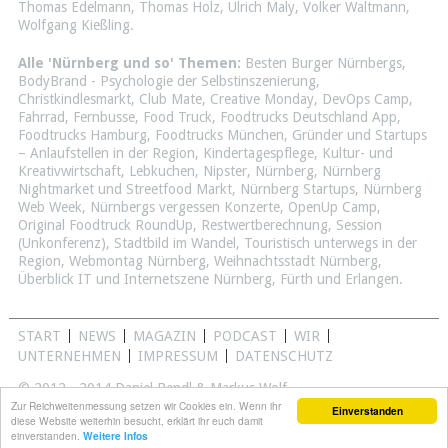
Thomas Edelmann
,
Thomas Holz
,
Ulrich Maly
,
Volker Waltmann
,
Wolfgang Kießling
.
Alle 'Nürnberg und so' Themen:
Besten Burger Nürnbergs
,
BodyBrand - Psychologie der Selbstinszenierung
,
Christkindlesmarkt
,
Club Mate
,
Creative Monday
,
DevOps Camp
,
Fahrrad
,
Fernbusse
,
Food Truck
,
Foodtrucks Deutschland App
,
Foodtrucks Hamburg
,
Foodtrucks München
,
Gründer und Startups
– Anlaufstellen in der Region
,
Kindertagespflege
,
Kultur- und
Kreativwirtschaft
,
Lebkuchen
,
Nipster
,
Nürnberg
,
Nürnberg
Nightmarket und Streetfood Markt
,
Nürnberg Startups
,
Nürnberg
Web Week
,
Nürnbergs vergessen Konzerte
,
OpenUp Camp
,
Original Foodtruck RoundUp
,
Restwertberechnung
,
Session
(Unkonferenz)
,
Stadtbild im Wandel
,
Touristisch unterwegs in der
Region
,
Webmontag Nürnberg
,
Weihnachtsstadt Nürnberg
,
Überblick IT und Internetszene Nürnberg, Fürth und Erlangen
.
START
NEWS
MAGAZIN
PODCAST
WIR
UNTERNEHMEN
IMPRESSUM
DATENSCHUTZ
© 2012 - 2014 Daniel Bendl & Markus Wolf
Alle Rechte vorbehalten
Zur Reichweitenmessung setzen wir Cookies ein. Wenn ihr
Einverstanden
diese Website weiterhin besucht, erklärt ihr euch damit
einverstanden.
Weitere Infos