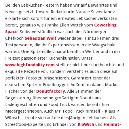
Bei den Lebkuchen-Testern haben wir auf Bewährtes und
Neues gesetzt. Unsere Redakteurin Natalie Sevostianov
erklärte sich sofort für ein erneutes Lebkuchenverkosten
bereit, genauso wie Franka Ellen Wittek vom
Coworking
Space
. Selbstverständlich war auch der Nürnberger
Chefkoch
Sebastian Wolf
wieder dabei. Hinzu kamen drei
Testpersonen, die ihr Expertenwissen in die Waagschale
warfen. Uwe Spitzmüller: hauptberuflich Werber und in der
Freizeit passionierter Küchenkünstler. Unter
www.highfoodality.com
stellt er nicht nur durchdachte und
exquisite Rezepte vor, sondern versteht es auch diese auf
perfekten Fotos zu präsentieren. Garantiert einer der
deutschen Spitzen-Foodblogger. Außerdem dabei: Markus
Fischer von der
Donutfactory
. Alle Stimmen der
Begeisterung über seine großartigen Donuts aus
Ladengeschäften und Food Truck wurden bereits hier
niedergeschrieben. Auch Mr. Food Truck himself – Klaus P.
Wünsch – freute sich auf die diesjährigen Lebkuchen. Als
Streetfood-Experte und Erfinder von
RibWich
und
Heimat-