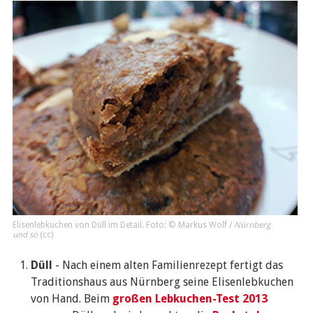
Elisenlebkuchen von Düll im Detail. Foto: © Markus Wolf /
Nürnberg
und so
(
cc
)
Düll
- Nach einem alten Familienrezept fertigt das
Traditionshaus aus Nürnberg seine Elisenlebkuchen
von Hand. Beim
großen Lebkuchen-Test 2013