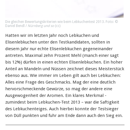
Die gleichen Bewertungskriterien wie beim Lebkuchentest 2013. Foto: ©
Daniel Bendl /
Nürnberg und so
(
cc
)
Hatten wir im letzten Jahr noch Lebkuchen und
Elisenlebkuchen unter den Testkandidaten, sollten in
diesem Jahr nur echte Elisenlebkuchen gegeneinander
antreten. Maximal zehn Prozent Mehl (manch einer sagt
bis 12%) dürfen in einen echten Elisenlebkuchen. Ein hoher
Anteil an Mandeln und Nüssen zeichnet dieses Meisterstück
ebenso aus. Wie immer im Leben gilt auch bei Lebkuchen:
Alles eine Frage des Geschmacks. Mag der eine deutlich
hervorschmeckende Gewürze, so mag der andere eine
Ausgewogenheit der Aromen. Ein klares Merkmal -
zumindest beim Lebkuchen-Test 2013 – war die Saftigkeit
des Lebkuchenteiges. Auch hierbei konnte der Testsieger
von Düll punkten und fuhr am Ende dann auch den Sieg ein.