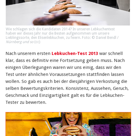
Wie schlagen sich die Kandidaten 2014? In unseren Lebkuchentest
haben wir dieses Jahr nur die Besten aufgenommen um unsere
Lieblingssorte, den Elisenlebkuchen, zu feiern. Foto: © Daniel Bendl /
Nürnberg und so
(
cc
)
Nach unserem ersten
Lebkuchen-Test 2013
war schnell
klar, dass es definitiv eine Fortsetzung geben muss. Nach
einigen Überlegungen waren wir uns einig, dass wir den
Test unter ähnlichen Voraussetzungen stattfinden lassen
wollen. So gab es auch bei der diesjährigen Verkostung die
selben Bewertungskriterien. Konsistenz, Aussehen, Geruch,
Geschmack und Einzigartigkeit galt es für die Lebkuchen-
Tester zu bewerten.