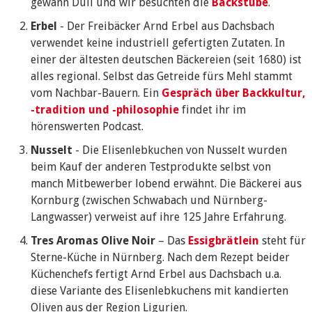
gewann Düll und wir besuchten die
Backstube
.
Erbel
- Der Freibäcker Arnd Erbel aus Dachsbach
verwendet keine industriell gefertigten Zutaten. In
einer der ältesten deutschen Bäckereien (seit 1680) ist
alles regional. Selbst das Getreide fürs Mehl stammt
vom Nachbar-Bauern. Ein
Gespräch über Backkultur,
-tradition und -philosophie
findet ihr im
hörenswerten Podcast.
Nusselt
- Die Elisenlebkuchen von Nusselt wurden
beim Kauf der anderen Testprodukte selbst von
manch Mitbewerber lobend erwähnt. Die Bäckerei aus
Kornburg (zwischen Schwabach und Nürnberg-
Langwasser) verweist auf ihre 125 Jahre Erfahrung.
Tres Aromas Olive Noir
– Das
Essigbrätlein
steht für
Sterne-Küche in Nürnberg. Nach dem Rezept beider
Küchenchefs fertigt Arnd Erbel aus Dachsbach u.a.
diese Variante des Elisenlebkuchens mit kandierten
Oliven aus der Region Ligurien.