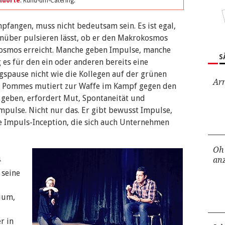
ndorte
. Rund-um-Catering.
pfangen, muss nicht bedeutsam sein. Es ist egal,
nüber pulsieren lässt, ob er den Makrokosmos
osmos erreicht. Manche geben Impulse, manche
S
g es für den ein oder anderen bereits eine
gspause nicht wie die Kollegen auf der grünen
Ar
it Pommes mutiert zur Waffe im Kampf gegen den
 geben, erfordert Mut, Spontaneität und
Impulse. Nicht nur das. Er gibt bewusst Impulse,
e Impuls-Inception, die sich auch Unternehmen
Oh 
n
an
 seine
ium,
r in