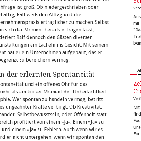
Se
hfrage ist groß. Ob niedergeschrieben oder
Verö
bhaftig, Ralf weiß den Alltag und die
Aus
ernehmenspraxis erträglicher zu machen. Selbst
mit
n sich der Moment bereits ertragen lässt,
"Ra
Tro
eriert Ralf dennoch den Gästen diverser
bei
anstaltungen ein Lächeln ins Gesicht. Mit seinem
ent hat er ein Unternehmen aufgebaut, das er
egrenzt zu bereichern vermag.
A
n der erlernten Spontaneität
Ze
ontaneität und ein offenes Ohr für das
Cr
 mehr als ein kurzer Moment der Unbedachtheit.
ophie. Wer spontan zu handeln vermag, betritt
Verö
s ungeahnter Kräfte verbirgt. Ob Kreativität,
Mit
nander, Selbstbewusstsein, oder Offenheit statt
fin
Foo
ereich profitiert von einem »Ja«. Einem »Ja« zu
Unt
on und einem »Ja« zu Fehlern. Auch wenn wir es
Foo
ird er nicht untergehen, wenn wir spontan den