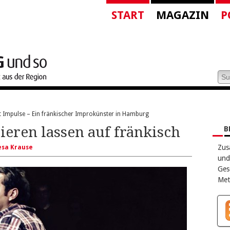
START
MAGAZIN
P
bt Impulse – Ein fränkischer Improkünster in Hamburg
ieren lassen auf fränkisch
B
Zus
esa Krause
und
Ges
Met