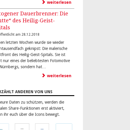
weiterlesen
togener Dauerbrenner: Die
utte“ des Heilig-Geist-
itals
ffentlicht am 28.12.2018
den letzten Wochen wurde sie wieder
ntausendfach geknipst: Die malerische
front des Heilig-Geist-Spitals. Sie ist
ht nur eines der beliebtesten Fotomotive
-Nürnbergs, sondern hat…
weiterlesen
RZÄHLT ANDEREN VON UNS
eure Daten zu schützen, werden die
alen Share-Funktionen erst aktiviert,
n ihr euch über die Icons bewegt.
len
Teilen
Teilen
Teilen