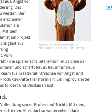
st aus. Angst vor
bei
derung. Das
Twi
u werden. Der
e erscheinen,
ulation ein
t. Mit dem
hmitt ein Projekt
chtigkeit zur
Spontaneität ist eine Lebens­
philosophie. Foto: © Ralf Schmitt
erung
t. Vom
aft - die spielerische Interaktion im Zeichen der
 kommen und schafft Raum. Raum für neue
 Raum für Kreativität. Ursachen von Angst und
roduktivkräfte transformiert. Ein improvisierter
is fördert und Blockaden löst.
ück
 Vollendung seiner Profession? Nichts. Mit dem,
er zufrieden. Alles darf so weitergehen. Dank