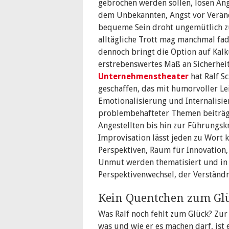
gebrochen werden sollen, lösen Ang
dem Unbekannten, Angst vor Verän
bequeme Sein droht ungemütlich z
alltägliche Trott mag manchmal fad
dennoch bringt die Option auf Kalk
erstrebenswertes Maß an Sicherhei
Unternehmenstheater
hat Ralf Sc
geschaffen, das mit humorvoller Lei
Emotionalisierung und Internalisi
problembehafteter Themen beiträg
Angestellten bis hin zur Führungskr
Improvisation lässt jeden zu Wort
Perspektiven, Raum für Innovation,
Unmut werden thematisiert und in P
Perspektivenwechsel, der Verständn
Kein Quentchen zum Gl
Was Ralf noch fehlt zum Glück? Zur
was und wie er es machen darf, ist 