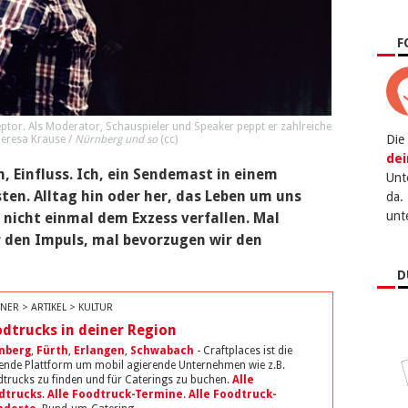
F
eptor. Als Moderator, Schauspieler und Speaker peppt er zahlreiche
Die
eresa Krause /
Nürnberg und so
(
cc
)
dei
n, Einfluss. Ich, ein Sendemast in einem
Unt
en. Alltag hin oder her, das Leben um uns
da.
unt
 nicht einmal dem Exzess verfallen. Mal
r den Impuls, mal bevorzugen wir den
D
NER > ARTIKEL > KULTUR
dtrucks in deiner Region
nberg
,
Fürth
,
Erlangen
,
Schwabach
- Craftplaces ist die
ende Plattform um mobil agierende Unternehmen wie z.B.
trucks zu finden und für Caterings zu buchen.
Alle
dtrucks
.
Alle Foodtruck-Termine
.
Alle Foodtruck-