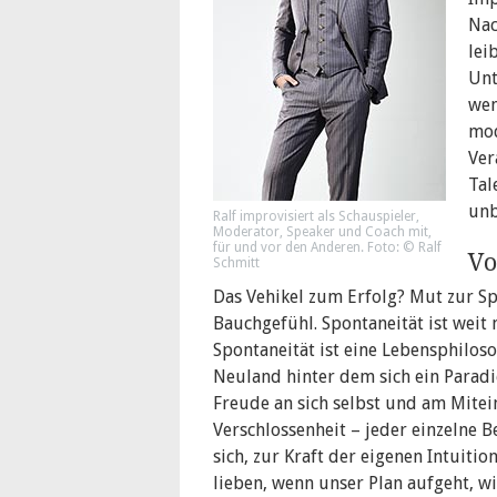
Nac
lei
Unt
wen
mod
Ver
Tal
unb
Ralf improvisiert als Schauspieler,
Moderator, Speaker und Coach mit,
für und vor den Anderen. Foto: © Ralf
Vo
Schmitt
Das Vehikel zum Erfolg? Mut zur Sp
Bauchgefühl. Spontaneität ist weit
Spontaneität ist eine Lebensphilos
Neuland hinter dem sich ein Paradie
Freude an sich selbst und am Mitei
Verschlossenheit – jeder einzelne B
sich, zur Kraft der eigenen Intuiti
lieben, wenn unser Plan aufgeht, w