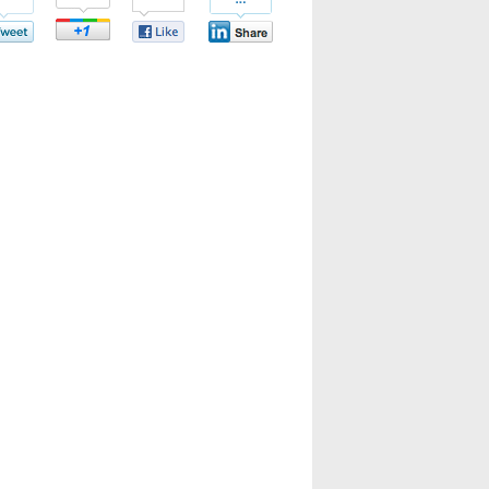
bei
bei
bei
tter
Google+
Facebook
LinkedIn