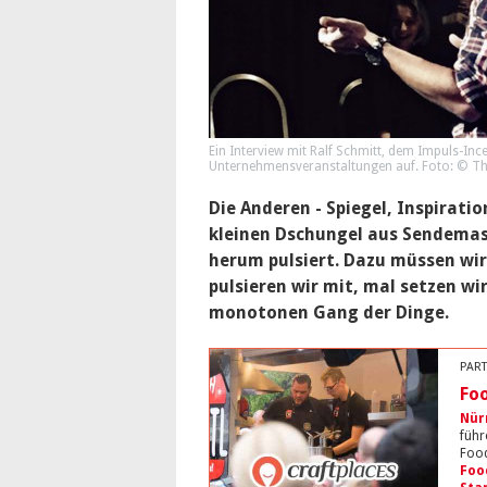
Ein Interview mit Ralf Schmitt, dem Impuls-Inc
Unternehmensveranstaltungen auf. Foto: © Th
Die Anderen - Spiegel, Inspiratio
kleinen Dschungel aus Sendemast
herum pulsiert. Dazu müssen wir
pulsieren wir mit, mal setzen wi
monotonen Gang der Dinge.
PART
Foo
Nür
führ
Food
Foo