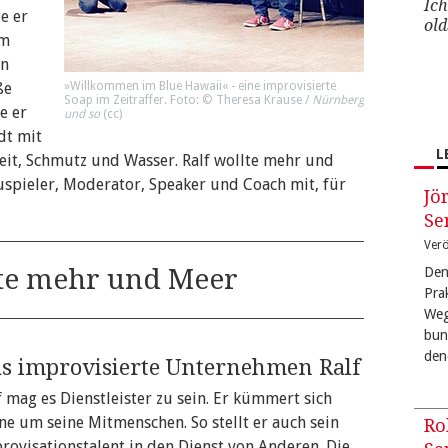
Ich
ie er
old
um
en
ße
»Willkommen im Blue Hawaii« - eine
improvisierte
Soap
im Zeitraffer. Foto: © Theresa Krause /
Nürnberg
e er
und so
(
cc
)
dt mit
L
eit, Schmutz und Wasser. Ralf wollte mehr und
auspieler, Moderator, Speaker und Coach mit, für
Jö
Se
Verö
lte mehr und Meer
Den
Pra
Weg
bun
den
s improvisierte Unternehmen Ralf
f mag es Dienstleister zu sein. Er kümmert sich
ne um seine Mitmenschen. So stellt er auch sein
Ro
rovisationstalent in den Dienst von Anderen. Die