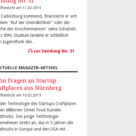
ndung No. 31
ffentlicht am 11.02.2015
 Cadolzburg kommend, finanzierte er sich
 dem "Ruf der Unendlichkeit" oder der
che des Knochenmannes" seine Schulzeit.
tz BWL Studium landete er schließlich
m Jugendfunk des…
zur Sendung No. 31
KTUELLE MAGAZIN-ARTIKEL
hn Fragen an Startup
aftplaces aus Nürnberg
ffentlicht am 10.02.2019
 der Technologie des Startups Craftplaces
den Millionen Street Food Kunden
dtrucks. Das junge Technologie-
ernehmen strebt an, das in 5 Jahren alle
dtrucks in Europa und den USA mit…