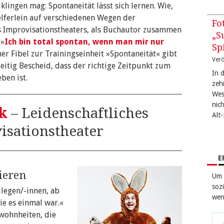
lingen mag: Spontaneität lässt sich lernen. Wie,
elferlein auf verschiedenen Wegen der
Fo
es Improvisationstheaters, als Buchautor zusammen
„S
 »
Ich bin total spontan, wenn man mir nur
Sp
iner Fibel zur Trainingseinheit »Spontaneität« gibt
Verö
eitig Bescheid, dass der richtige Zeitpunkt zum
In 
ben ist.
zeh
West
nic
k
– Leidenschaftliches
Alt
isationstheater
E
ieren
Um 
sozi
llegen/-innen, ab
wen
ie es einmal war.«
wohnheiten, die
Tei