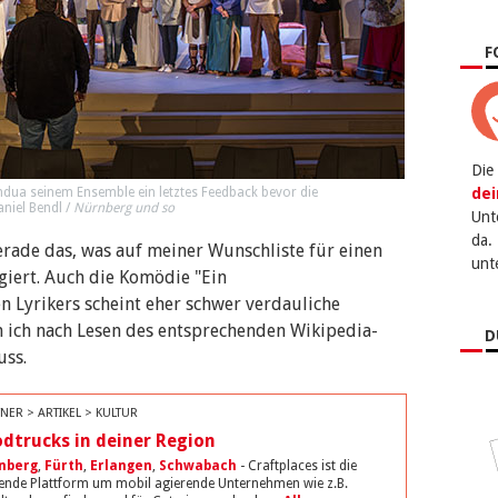
F
Die
ndua seinem Ensemble ein letztes Feedback bevor die
dei
aniel Bendl /
Nürnberg und so
Unt
da.
gerade das, was auf meiner Wunschliste für einen
unt
iert. Auch die Komödie "Ein
 Lyrikers scheint eher schwer verdauliche
m ich nach Lesen des entsprechenden Wikipedia-
D
uss.
NER > ARTIKEL > KULTUR
dtrucks in deiner Region
nberg
,
Fürth
,
Erlangen
,
Schwabach
- Craftplaces ist die
ende Plattform um mobil agierende Unternehmen wie z.B.