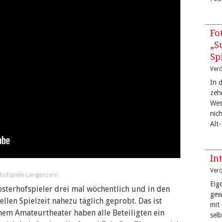
Fo
„S
Sp
Verö
In 
zeh
West
nic
Alt
In
Verö
erhofspiele Langenzenn
Eige
osterhofspieler drei mal wöchentlich und in den
gew
llen Spielzeit nahezu täglich geprobt. Das ist
mit
inem Amateurtheater haben alle Beteiligten ein
sel