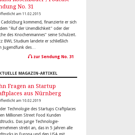
ndung No. 31
ffentlicht am 11.02.2015
 Cadolzburg kommend, finanzierte er sich
 dem "Ruf der Unendlichkeit" oder der
che des Knochenmannes" seine Schulzeit.
tz BWL Studium landete er schließlich
m Jugendfunk des…
zur Sendung No. 31
KTUELLE MAGAZIN-ARTIKEL
hn Fragen an Startup
aftplaces aus Nürnberg
ffentlicht am 10.02.2019
 der Technologie des Startups Craftplaces
den Millionen Street Food Kunden
dtrucks. Das junge Technologie-
ernehmen strebt an, das in 5 Jahren alle
dtrucks in Europa und den USA mit…