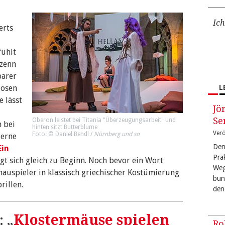
Ich
erts
fühlt
nzenn
barer
losen
L
 lässt
Jö
Se
Oberon leistet bei Titania "Überzeugungsarbeit" und
h bei
hinten sitzt Butterblume
Verö
Foto: © Daniel Bendl /
Nürnberg und so
derne
Den
Ein
Pra
gt sich gleich zu Beginn. Noch bevor ein Wort
Weg
hauspieler in klassisch griechischer Kostümierung
bun
illen.
den
 „
Klostermäuse spielen
Ro