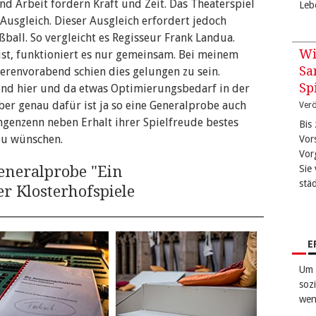
d Arbeit fordern Kraft und Zeit. Das Theaterspiel
Leb
n Ausgleich. Dieser Ausgleich erfordert jedoch
ball. So vergleicht es Regisseur Frank Landua.
Wi
st, funktioniert es nur gemeinsam. Bei meinem
Sa
renvorabend schien dies gelungen zu sein.
Sp
 und hier und da etwas Optimierungsbedarf in der
er genau dafür ist ja so eine Generalprobe auch
Verö
angenzenn neben Erhalt ihrer Spielfreude bestes
Bis
zu wünschen.
Vor
Vor
eneralprobe "Ein
Sie 
stä
 Klosterhofspiele
E
Um 
sozi
wen