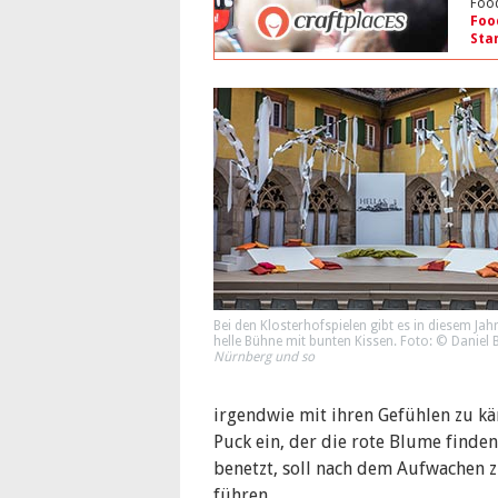
Food
Foo
Sta
Bei den Klosterhofspielen gibt es in diesem Jahr
helle Bühne mit bunten Kissen. Foto: © Daniel B
Nürnberg und so
irgendwie mit ihren Gefühlen zu kä
Puck ein, der die rote Blume finde
benetzt, soll nach dem Aufwachen z
führen…