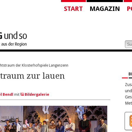
START
MAGAZIN
P
tstraum der Klosterhofspiele Langenzenn
traum zur lauen
B
Zus
und
l Bendl
mit
Bildergalerie
Ges
Met