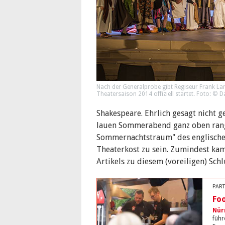
Nach der Generalprobe gibt Regiseur Frank La
Theatersaison 2014 offiziell startet. Foto: © D
Shakespeare. Ehrlich gesagt nicht 
lauen Sommerabend ganz oben rang
Sommernachtstraum" des englischen
Theaterkost zu sein. Zumindest ka
Artikels zu diesem (voreiligen) Schl
PART
Foo
Nür
führ