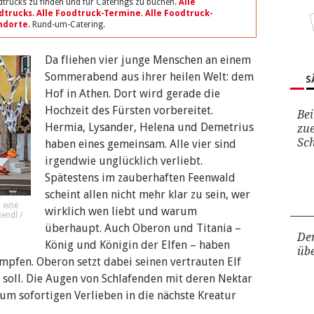
trucks zu finden und für Caterings zu buchen.
Alle
dtrucks
.
Alle Foodtruck-Termine
.
Alle Foodtruck-
ndorte
. Rund-um-Catering.
Da fliehen vier junge Menschen an einem
Sommerabend aus ihrer heilen Welt: dem
S
Hof in Athen. Dort wird gerade die
Hochzeit des Fürsten vorbereitet.
Bei
Hermia, Lysander, Helena und Demetrius
zue
Sc
haben eines gemeinsam. Alle vier sind
irgendwie unglücklich verliebt.
Spätestens im zauberhaften Feenwald
scheint allen nicht mehr klar zu sein, wer
 eine
wirklich wen liebt und warum
endl /
überhaupt. Auch Oberon und Titania –
Der
König und Königin der Elfen – haben
übe
mpfen. Oberon setzt dabei seinen vertrauten Elf
n soll. Die Augen von Schlafenden mit deren Nektar
um sofortigen Verlieben in die nächste Kreatur