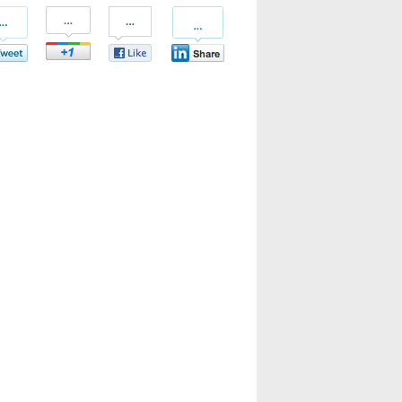
len
Teilen
Teilen
Teilen
bei
bei
bei
tter
Google+
Facebook
LinkedIn