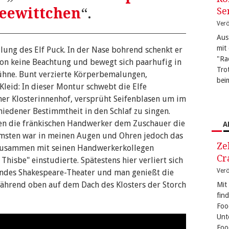
eewittchen
“.
Se
Verö
Aus
mit
lung des Elf Puck. In der Nase bohrend schenkt er
"Ra
ron keine Beachtung und bewegt sich paarhufig in
Tro
Bühne. Bunt verzierte Körperbemalungen,
bei
Kleid: In dieser Montur schwebt die Elfe
r Klosterinnenhof, versprüht Seifenblasen um im
iedener Bestimmtheit in den Schlaf zu singen.
en die fränkischen Handwerker dem Zuschauer die
A
amsten war in meinen Augen und Ohren jedoch das
Ze
 zusammen mit seinen Handwerkerkollegen
Cr
isbe" einstudierte. Spätestens hier verliert sich
Verö
endes Shakespeare-Theater und man genießt die
hrend oben auf dem Dach des Klosters der Storch
Mit
fin
Foo
Unt
Foo