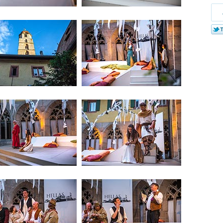
Tei
bei
Twi