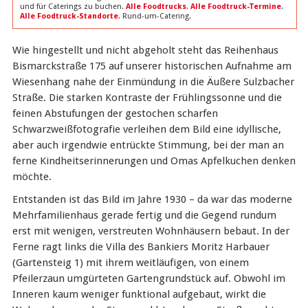
und für Caterings zu buchen.
Alle Foodtrucks
.
Alle Foodtruck-Termine
.
Alle Foodtruck-Standorte
. Rund-um-Catering.
Wie hingestellt und nicht abgeholt steht das Reihenhaus
Bismarckstraße 175 auf unserer historischen Aufnahme am
Wiesenhang nahe der Einmündung in die Äußere Sulzbacher
Straße. Die starken Kontraste der Frühlingssonne und die
feinen Abstufungen der gestochen scharfen
Schwarzweißfotografie verleihen dem Bild eine idyllische,
aber auch irgendwie entrückte Stimmung, bei der man an
ferne Kindheitserinnerungen und Omas Apfelkuchen denken
möchte.
Entstanden ist das Bild im Jahre 1930 – da war das moderne
Mehrfamilienhaus gerade fertig und die Gegend rundum
erst mit wenigen, verstreuten Wohnhäusern bebaut. In der
Ferne ragt links die Villa des Bankiers Moritz Harbauer
(Gartensteig 1) mit ihrem weitläufigen, von einem
Pfeilerzaun umgürteten Gartengrundstück auf. Obwohl im
Inneren kaum weniger funktional aufgebaut, wirkt die