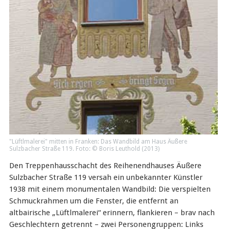
"Lüftlmalerei" mitten in Franken: Das Wandbild am Haus Äußere
Sulzbacher Straße 119. Foto: © Boris Leuthold (2013)
Den Treppenhausschacht des Reihenendhauses Äußere
Sulzbacher Straße 119 versah ein unbekannter Künstler
1938 mit einem monumentalen Wandbild: Die verspielten
Schmuckrahmen um die Fenster, die entfernt an
altbairische „Lüftlmalerei“ erinnern, flankieren – brav nach
Geschlechtern getrennt – zwei Personengruppen: Links