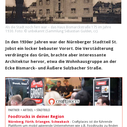
Als die Stadt noch fern war – das Haus Bismarckstraße 175 im Jahre
1930. Foto: © unbekannt (Sammlung Sebastian Gulden,
cc
)
In den 1930er Jahren war der Nürnberger Stadtteil St.
Jobst ein locker bebauter Vorort. Die Verstädterung
verdrängte das Grün, brachte aber interessante
Architektur hervor, etwa die Wohnhausgruppe an der
Ecke Bismarck- und Äußere Sulzbacher Straße.
PARTNER > ARTIKEL > STADTBILD
Foodtrucks in deiner Region
Nürnberg
,
Fürth
,
Erlangen
,
Schwabach
- Craftplaces ist die führende
Plattform um mobil agierende Unternehmen wie z.B. Foodtrucks zu finden