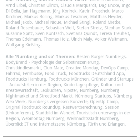
Arnd Erbel
,
Christian Ullrich
,
Claudia Marquardt
,
Dag Encke
,
Ingo
Di Bella
,
Jan Hagemann
,
Jörg Korinek
,
Katrin Proschek
,
Marco
Kirchner
,
Markus Bölling
,
Markus Teschner
,
Matthias Heyder
,
Michael Jakob
,
Michael Niquè
,
Michael Stingl
,
Roland Mietke
,
Roland Rosenbauer
,
Sebastian Wolf
,
Stefan Stretz
,
Stephan Stark
,
Susanne Spitz
,
Sven Kuntzsch
,
Svetlana Quindt
,
Teresa Treuheit
,
Thomas Edelmann
,
Thomas Holz
,
Ulrich Maly
,
Volker Waltmann
,
Wolfgang Kießling
.
Alle 'Nürnberg und so' Themen:
Besten Burger Nürnbergs
,
BodyBrand - Psychologie der Selbstinszenierung
,
Christkindlesmarkt
,
Club Mate
,
Creative Monday
,
DevOps Camp
,
Fahrrad
,
Fernbusse
,
Food Truck
,
Foodtrucks Deutschland App
,
Foodtrucks Hamburg
,
Foodtrucks München
,
Gründer und Startups
– Anlaufstellen in der Region
,
Kindertagespflege
,
Kultur- und
Kreativwirtschaft
,
Lebkuchen
,
Nipster
,
Nürnberg
,
Nürnberg
Nightmarket und Streetfood Markt
,
Nürnberg Startups
,
Nürnberg
Web Week
,
Nürnbergs vergessen Konzerte
,
OpenUp Camp
,
Original Foodtruck RoundUp
,
Restwertberechnung
,
Session
(Unkonferenz)
,
Stadtbild im Wandel
,
Touristisch unterwegs in der
Region
,
Webmontag Nürnberg
,
Weihnachtsstadt Nürnberg
,
Überblick IT und Internetszene Nürnberg, Fürth und Erlangen
.