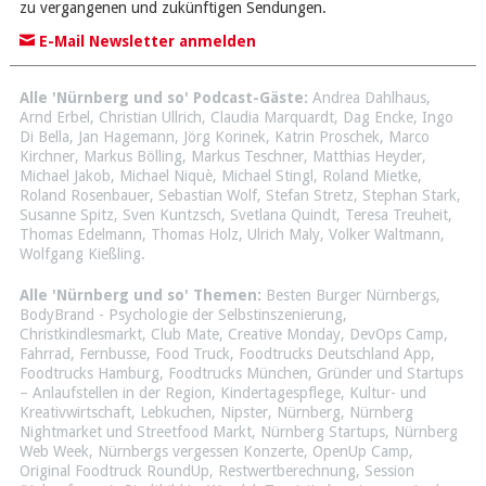
zu vergangenen und zukünftigen Sendungen.
E-Mail Newsletter anmelden
Alle 'Nürnberg und so' Podcast-Gäste:
Andrea Dahlhaus
,
Arnd Erbel
,
Christian Ullrich
,
Claudia Marquardt
,
Dag Encke
,
Ingo
Di Bella
,
Jan Hagemann
,
Jörg Korinek
,
Katrin Proschek
,
Marco
Kirchner
,
Markus Bölling
,
Markus Teschner
,
Matthias Heyder
,
Michael Jakob
,
Michael Niquè
,
Michael Stingl
,
Roland Mietke
,
Roland Rosenbauer
,
Sebastian Wolf
,
Stefan Stretz
,
Stephan Stark
,
Susanne Spitz
,
Sven Kuntzsch
,
Svetlana Quindt
,
Teresa Treuheit
,
Thomas Edelmann
,
Thomas Holz
,
Ulrich Maly
,
Volker Waltmann
,
Wolfgang Kießling
.
Alle 'Nürnberg und so' Themen:
Besten Burger Nürnbergs
,
BodyBrand - Psychologie der Selbstinszenierung
,
Christkindlesmarkt
,
Club Mate
,
Creative Monday
,
DevOps Camp
,
Fahrrad
,
Fernbusse
,
Food Truck
,
Foodtrucks Deutschland App
,
Foodtrucks Hamburg
,
Foodtrucks München
,
Gründer und Startups
– Anlaufstellen in der Region
,
Kindertagespflege
,
Kultur- und
Kreativwirtschaft
,
Lebkuchen
,
Nipster
,
Nürnberg
,
Nürnberg
Nightmarket und Streetfood Markt
,
Nürnberg Startups
,
Nürnberg
Web Week
,
Nürnbergs vergessen Konzerte
,
OpenUp Camp
,
Original Foodtruck RoundUp
,
Restwertberechnung
,
Session