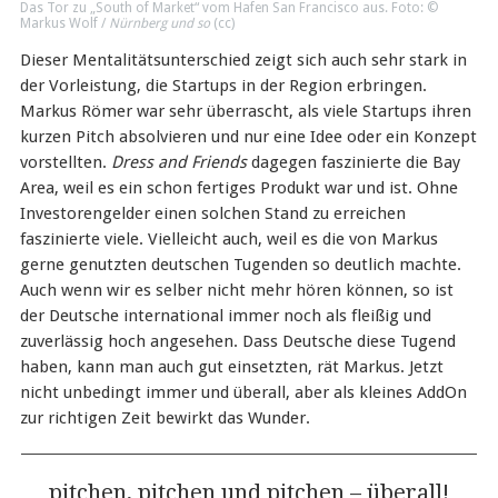
Das Tor zu „South of Market“ vom Hafen San Francisco aus. Foto: ©
Markus Wolf /
Nürnberg und so
(
cc
)
Dieser Mentalitätsunterschied zeigt sich auch sehr stark in
der Vorleistung, die Startups in der Region erbringen.
Markus Römer war sehr überrascht, als viele Startups ihren
kurzen Pitch absolvieren und nur eine Idee oder ein Konzept
vorstellten.
Dress and Friends
dagegen faszinierte die Bay
Area, weil es ein schon fertiges Produkt war und ist. Ohne
Investorengelder einen solchen Stand zu erreichen
faszinierte viele. Vielleicht auch, weil es die von Markus
gerne genutzten deutschen Tugenden so deutlich machte.
Auch wenn wir es selber nicht mehr hören können, so ist
der Deutsche international immer noch als fleißig und
zuverlässig hoch angesehen. Dass Deutsche diese Tugend
haben, kann man auch gut einsetzten, rät Markus. Jetzt
nicht unbedingt immer und überall, aber als kleines AddOn
zur richtigen Zeit bewirkt das Wunder.
pitchen, pitchen und pitchen – überall!