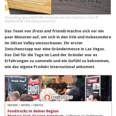
Coworking Space
BESPOKE
im Herzen von San Francisco. Foto: ©
Markus Wolf /
Nürnberg und so
(
cc
)
Das Team von
Dress and Friends
machte sich vor ein
paar Monaten auf, um sich in den USA und insbesondere
im Silicon Valley umzuschauen. Ihr erster
Zwischenstopp war eine Gründermesse in Las Vegas.
Das Ziel für die Tage im Land der Gründer war es
Erfahrungen zu sammeln und ein Gefühl zu bekommen,
wie das eigene Produkt international ankommt.
PARTNER > ARTIKEL > STARTUP
Foodtrucks in deiner Region
Nürnberg
,
Fürth
,
Erlangen
,
Schwabach
- Craftplaces ist die führende