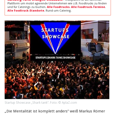
Plattform um mobil agierende Unternehmen wie z.B. Foodtrucks zu finden
und für Caterings zu buchen.
Alle Foodtrucks
.
Alle Foodtruck-Termine
.
Alle Foodtruck-Standorte
. Rund-um-Catering.
Startup Showcase „Shark tank“. Foto: © AplaZ.com
„Die Mentalität ist komplett anders” weiß Markus Römer