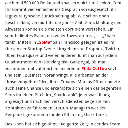
auch mal 500.000 Dollar und knausern nicht mit jedem Cent.
Ihr kommt viel einfacher ins Gespräch vorausgesetzt, ihr
legt eure typische Zurückhaltung ab. Wie schon oben
beschrieben, verkauft ihr die ganze Zeit. Zurückhaltung und
Abwarten können die meisten dort nicht verstehen. Ein
sehr beliebtes Event, das voller Investoren ist, ist „Shark
tank“. Mitten in „
SoMa
“ San Francisco gelegen ist es im
Herzen der Startup Szene. Umgeben von Dropbox, Twitter,
Uber, Foursquare und vielen anderen fühlt man auf jedem
Quadratmeter den Gründergeist. Ganz egal, ob man
zusammen mit zahlreichen anderen in
Philz Coffee
sitzt
und sein „Business“ voranbringt, alle arbeiten an der
Umsetzung ihrer Idee, ihres Traums. Markus Römer nutzte
auch seine Chance und erkämpfte sich einen der begehrten
Slots für einen Pitch im „Shark tank“. Jetzt war Übung
angesagt und nach den verschiedensten begeisterten
Kontakten zu führenden Startup-Managern war der
Zeitpunkt gekommen für den Pitch im „Shark tank“.
Das Üben hat sich gelohnt. Die ganze Zeit, in der das Team