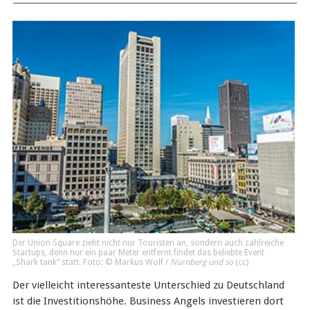
Der Union Square zieht nicht nur Touristen an, sondern auch zahlreiche
Startups, denn nur ein paar Meter entfernt findet das beliebte Event
„Shark tank“ statt. Foto: © Markus Wolf /
Nürnberg und so
(
cc
)
Der vielleicht interessanteste Unterschied zu Deutschland
ist die Investitionshöhe. Business Angels investieren dort