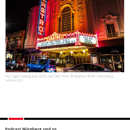
Für Sight Seeing war nicht viel Zeit. Foto: © Markus Wolf /
Nürnberg
und so
(
cc
)
Podcast Nürnberg und so