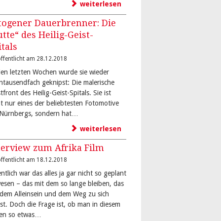
weiterlesen
togener Dauerbrenner: Die
utte“ des Heilig-Geist-
itals
ffentlicht am 28.12.2018
den letzten Wochen wurde sie wieder
ntausendfach geknipst: Die malerische
front des Heilig-Geist-Spitals. Sie ist
ht nur eines der beliebtesten Fotomotive
-Nürnbergs, sondern hat…
weiterlesen
terview zum Afrika Film
ffentlicht am 18.12.2018
ntlich war das alles ja gar nicht so geplant
esen – das mit dem so lange bleiben, das
 dem Alleinsein und dem Weg zu sich
bst. Doch die Frage ist, ob man in diesem
en so etwas…