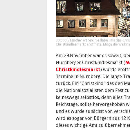
30.000 Besucher waren live dabei, als das Chr
Christkindlesmarkt eröffnete. Möge die Weihn
Am 29.November war es soweit, der
Nürnberger Christkindlesmarkt (
N
Christkindlesmarkt
) wurde eröffn
Termine in Nürnberg. Die lange Tra
zurück. Ein "Christkind" das den Mar
die Nationalsozialisten dem Fest z
keineswegs selbstlos, denn alles Tra
Reichstage, sollte hervorgehoben we
und es wurde zunächst von verschie
wird es sogar von Bürgern aus 12 K
dieses wichtige Amt zu übernehmen