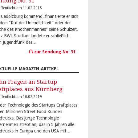
ndung No. 31
ffentlicht am 11.02.2015
 Cadolzburg kommend, finanzierte er sich
 dem "Ruf der Unendlichkeit" oder der
che des Knochenmannes" seine Schulzeit.
tz BWL Studium landete er schließlich
m Jugendfunk des…
zur Sendung No. 31
KTUELLE MAGAZIN-ARTIKEL
hn Fragen an Startup
aftplaces aus Nürnberg
ffentlicht am 10.02.2019
 der Technologie des Startups Craftplaces
den Millionen Street Food Kunden
dtrucks. Das junge Technologie-
ernehmen strebt an, das in 5 Jahren alle
dtrucks in Europa und den USA mit…