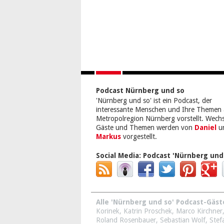
Podcast Nürnberg und so
'Nürnberg und so' ist ein Podcast, der
interessante Menschen und Ihre Themen 
Metropolregion Nürnberg vorstellt. Wech
Gäste und Themen werden von
Daniel
u
Markus
vorgestellt.
Social Media:
Podcast 'Nürnberg und
Alle 'Nürnberg und so' Podcast-Gäst
Korinek
,
Katrin Proschek
,
Marco Kirchner
Roland Rosenbauer
,
Sebastian Wolf
,
Stef