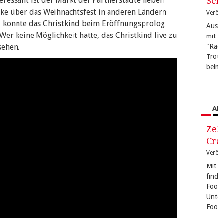
teressant ist der Markt der Partnerstädte neben
Se
ke über das Weihnachtsfest in anderen Ländern
Verö
, konnte das Christkind beim Eröffnungsprolog
Aus
Wer keine Möglichkeit hatte, das Christkind live zu
mit
sehen.
"Ra
Tro
bei
A
Ze
Cr
Verö
Mit
fin
Foo
Unt
Foo