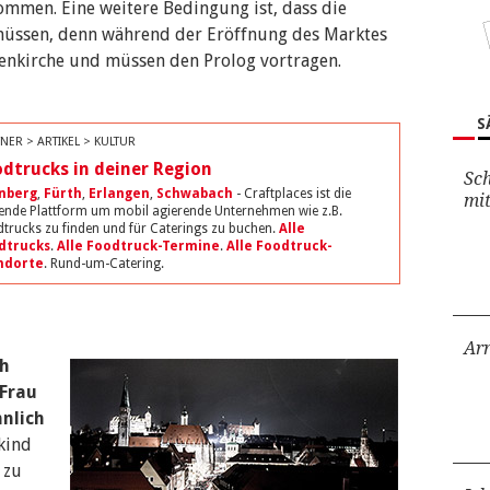
ommen. Eine weitere Bedingung ist, dass die
müssen, denn während der Eröffnung des Marktes
uenkirche und müssen den Prolog vortragen.
S
NER > ARTIKEL > KULTUR
dtrucks in deiner Region
Sch
nberg
,
Fürth
,
Erlangen
,
Schwabach
- Craftplaces ist die
mi
ende Plattform um mobil agierende Unternehmen wie z.B.
trucks zu finden und für Caterings zu buchen.
Alle
dtrucks
.
Alle Foodtruck-Termine
.
Alle Foodtruck-
ndorte
. Rund-um-Catering.
Ar
ch
 Frau
nnlich
kind
 zu