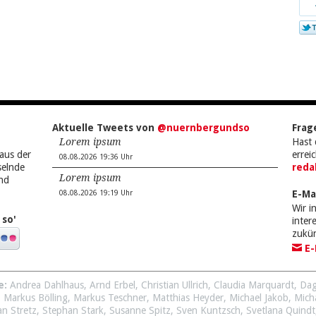
bei
Twi
Aktuelle Tweets von
@nuernbergundso
Frag
Lorem ipsum
Hast 
aus der
errei
08.08.2026 19:36 Uhr
selnde
reda
Lorem ipsum
nd
E-Ma
08.08.2026 19:19 Uhr
Wir i
 so'
inte
zukü
E-
e:
Andrea Dahlhaus
,
Arnd Erbel
,
Christian Ullrich
,
Claudia Marquardt
,
Dag
,
Markus Bölling
,
Markus Teschner
,
Matthias Heyder
,
Michael Jakob
,
Mich
an Stretz
,
Stephan Stark
,
Susanne Spitz
,
Sven Kuntzsch
,
Svetlana Quindt