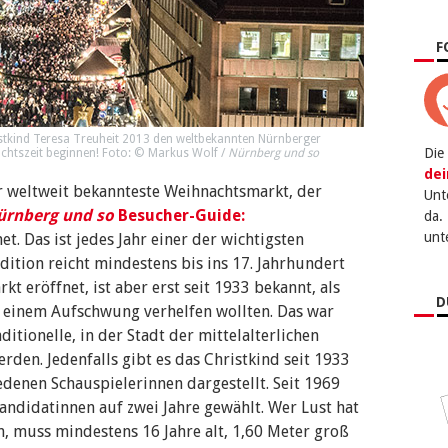
F
istkind Teresa Treuheit 2013 den weltbekannten Nürnberger
Die
achtszeit beginnen! Foto: ©
Markus Wolf
/
Nürnberg und so
dei
 weltweit bekannteste Weihnachtsmarkt, der
Unt
ürnberg und so
Besucher-Guide:
da.
unt
et. Das ist jedes Jahr einer der wichtigsten
dition reicht mindestens bis ins 17. Jahrhundert
kt eröffnet, ist aber erst seit 1933 bekannt, als
D
u einem Aufschwung verhelfen wollten. Das war
ditionelle, in der Stadt der mittelalterlichen
rden. Jedenfalls gibt es das Christkind seit 1933
denen Schauspielerinnen dargestellt. Seit 1969
andidatinnen auf zwei Jahre gewählt. Wer Lust hat
, muss mindestens 16 Jahre alt, 1,60 Meter groß