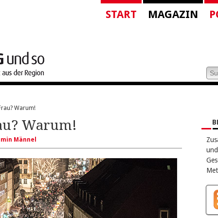
START
MAGAZIN
P
 Frau? Warum!
rau? Warum!
B
Zus
amin Männel
und
Ges
Met