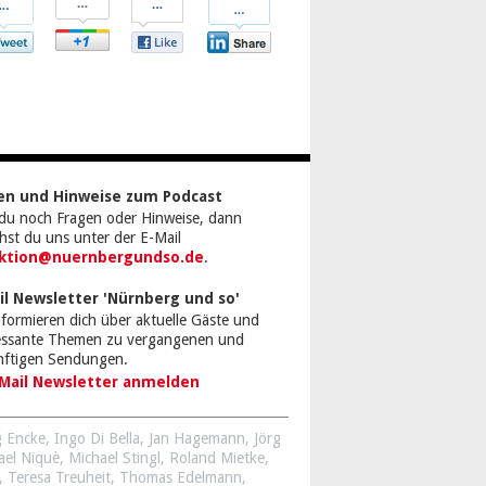
bei
bei
bei
tter
Google+
Facebook
LinkedIn
en und Hinweise zum Podcast
du noch Fragen oder Hinweise, dann
chst du uns unter der E-Mail
ktion@nuernbergundso.de
.
il Newsletter 'Nürnberg und so'
nformieren dich über aktuelle Gäste und
ressante Themen zu vergangenen und
nftigen Sendungen.
Mail Newsletter anmelden
 Encke
,
Ingo Di Bella
,
Jan Hagemann
,
Jörg
ael Niquè
,
Michael Stingl
,
Roland Mietke
,
,
Teresa Treuheit
,
Thomas Edelmann
,