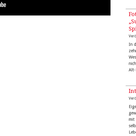
Fo
„S
Sp
Verö
In 
zeh
West
nic
Alt
In
Verö
Eige
gew
mit
sel
Leb