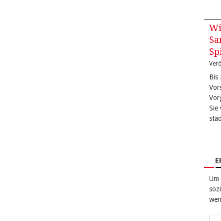
Wi
Sa
Sp
Verö
Bis
Vor
Vor
Sie 
stä
E
Um 
sozi
wen
Tei