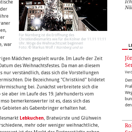
Ich
ntische
Nä
 der
ihre
raner
en,
Für Nürnberg ist die Eröffnung des
ger
Christkindlesmarkts wie für die Kölner der 11.11 11:11
Uhr. Möge die Weihnachtszeit beginnen!
e, war
L
Foto: ©
Markus Wolf
/
Nürnberg und so
Jö
hrigen Mädchen gespielt wurde. Im Laufe der Zeit
Se
s Datum des Weihnachtsfestes. Da man an diesem
es nur verständlich, dass sich die Vorstellungen
Verö
rmischten. Die Bezeichnung "Christkind" bildetet
Den
Vermischung bei. Zunächst verbreitete sich die
Pra
Weg
o sie aber im Laufe des 19. Jahrhunderts vom
bun
so bemerkenswerter ist es, dass sich das
den
n Gebieten als Gabenbringer erhalten hat.
dlesmarkt
Lebkuchen
, Bratwürste und Glühwein
rschiedene, mehr oder weniger weihnachtliche,
Ro