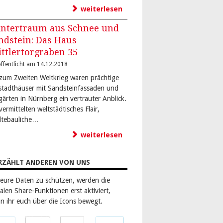
weiterlesen
ntertraum aus Schnee und
ndstein: Das Haus
ittlertorgraben 35
ffentlicht am 14.12.2018
 zum Zweiten Weltkrieg waren prächtige
stadthäuser mit Sandsteinfassaden und
gärten in Nürnberg ein vertrauter Anblick.
vermittelten weltstädtisches Flair,
dtebauliche…
weiterlesen
RZÄHLT ANDEREN VON UNS
eure Daten zu schützen, werden die
alen Share-Funktionen erst aktiviert,
n ihr euch über die Icons bewegt.
len
Teilen
Teilen
Teilen