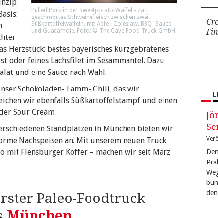
inzip
Pulled Pork in der Sweetpotato-Waffel - Zart
Basis:
geschmortes Schweinefleisch zwischen zwei
Cr
Süßkartoffelwaffeln, mit Apfel- Coleslaw, BBQ- Sauce
n
und Guacamole. Foto: © The Cave Food Truck GmbH
Fi
chter
s Herzstück: bestes bayerisches kurzgebratenes
t oder feines Lachsfilet im Sesammantel. Dazu
alat und eine Sauce nach Wahl.
unser Schokoladen- Lamm- Chili, das wir
L
reichen wir ebenfalls Süßkartoffelstampf und einen
der Sour Cream.
Jö
Se
erschiedenen Standplätzen in München bieten wir
Verö
forme Nachspeisen an. Mit unserem neuen Truck
o mit Flensburger Koffer – machen wir seit März
Den
Pra
Weg
bun
den
rster Paleo-Foodtruck
s
München