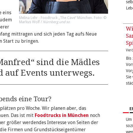
sel
Leb
e eins
Melina Lehr - Foodtruck „The Cave“ München. Foto: ©
 Zudem
Markus Wolf /
Nürnberg und so
serer
Wi
mfang mittragen und sich jeden Tag aufs Neue
Sa
 Start zu bringen.
Sp
Verö
Bis
Manfred“ sind die Mädles
Vor
 auf Events unterwegs.
Vor
Sie 
stä
abends eine Tour?
dplätzen pro Woche. Wir planen aber, das
E
uen. Das ist mit
Foodtrucks in München
noch
Um 
mmer größer werdendes Interesse von Seiten der
sozi
h die Firmen und Grundstückseigentümer
wen