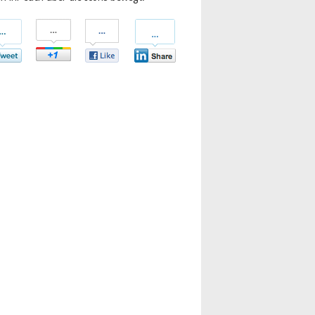
len
Teilen
Teilen
Teilen
bei
bei
bei
tter
Google+
Facebook
LinkedIn