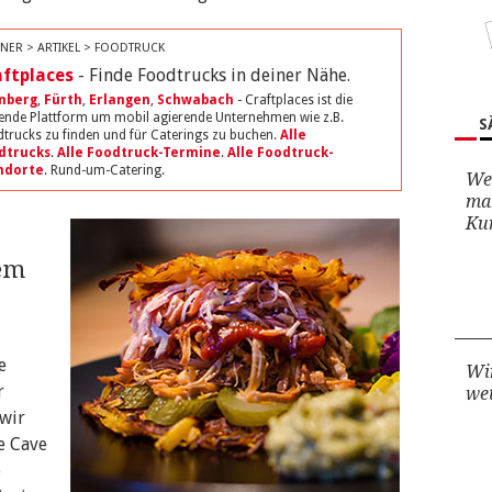
NER > ARTIKEL > FOODTRUCK
aftplaces
- Finde Foodtrucks in deiner Nähe.
nberg
,
Fürth
,
Erlangen
,
Schwabach
- Craftplaces ist die
ende Plattform um mobil agierende Unternehmen wie z.B.
S
trucks zu finden und für Caterings zu buchen.
Alle
dtrucks
.
Alle Foodtruck-Termine
.
Alle Foodtruck-
ndorte
. Rund-um-Catering.
Wen
man
Ku
rem
e
Wir
r
we
 wir
e Cave
e