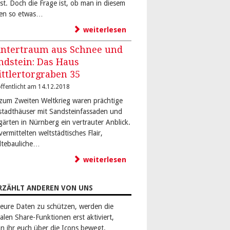
bst. Doch die Frage ist, ob man in diesem
en so etwas…
weiterlesen
ntertraum aus Schnee und
ndstein: Das Haus
ittlertorgraben 35
ffentlicht am 14.12.2018
 zum Zweiten Weltkrieg waren prächtige
stadthäuser mit Sandsteinfassaden und
gärten in Nürnberg ein vertrauter Anblick.
vermittelten weltstädtisches Flair,
dtebauliche…
weiterlesen
RZÄHLT ANDEREN VON UNS
eure Daten zu schützen, werden die
alen Share-Funktionen erst aktiviert,
n ihr euch über die Icons bewegt.