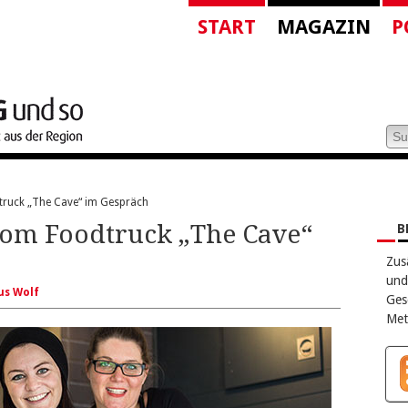
START
MAGAZIN
P
ruck „The Cave“ im Gespräch
vom Foodtruck „The Cave“
B
Zus
und
us Wolf
Ges
Met