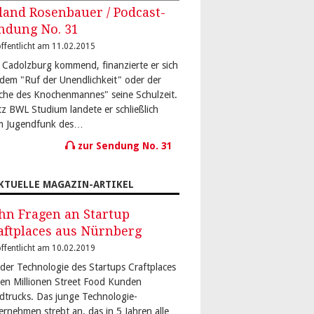
land Rosenbauer / Podcast-
ndung No. 31
ffentlicht am 11.02.2015
 Cadolzburg kommend, finanzierte er sich
 dem "Ruf der Unendlichkeit" oder der
che des Knochenmannes" seine Schulzeit.
tz BWL Studium landete er schließlich
m Jugendfunk des…
zur Sendung No. 31
KTUELLE MAGAZIN-ARTIKEL
hn Fragen an Startup
aftplaces aus Nürnberg
ffentlicht am 10.02.2019
 der Technologie des Startups Craftplaces
den Millionen Street Food Kunden
dtrucks. Das junge Technologie-
ernehmen strebt an, das in 5 Jahren alle