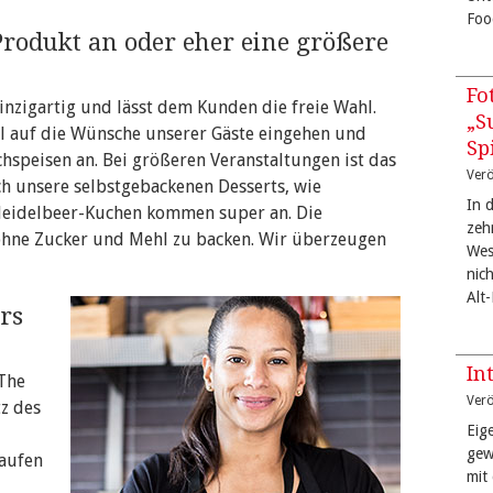
Foo
s Produkt an oder eher eine größere
Fo
inzigartig und lässt dem Kunden die freie Wahl.
„S
l auf die Wünsche unserer Gäste eingehen und
Sp
hspeisen an. Bei größeren Veranstaltungen ist das
Verö
h unsere selbstgebackenen Desserts, wie
In 
Heidelbeer-Kuchen kommen super an. Die
zeh
 ohne Zucker und Mehl zu backen. Wir überzeugen
West
nic
Alt
rs
In
The
Verö
tz des
Eige
gew
laufen
mit