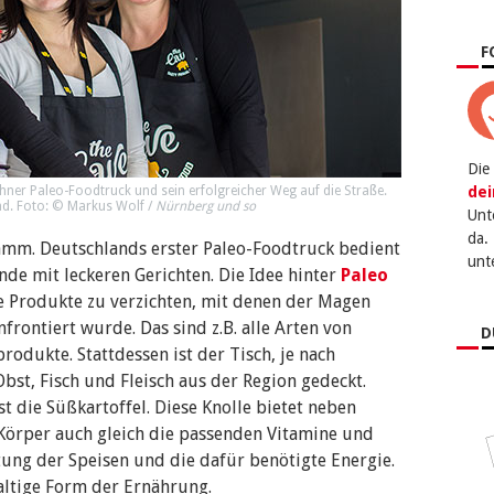
F
Die
ner Paleo-Foodtruck und sein erfolgreicher Weg auf die Straße.
dei
nd. Foto: © Markus Wolf /
Nürnberg und so
Unt
da.
amm. Deutschlands erster Paleo-Foodtruck bedient
unt
de mit leckeren Gerichten. Die Idee hinter
Paleo
e Produkte zu verzichten, mit denen der Magen
nfrontiert wurde. Das sind z.B. alle Arten von
D
odukte. Stattdessen ist der Tisch, je nach
Obst, Fisch und Fleisch aus der Region gedeckt.
st die Süßkartoffel. Diese Knolle bietet neben
örper auch gleich die passenden Vitamine und
tung der Speisen und die dafür benötigte Energie.
haltige Form der Ernährung.