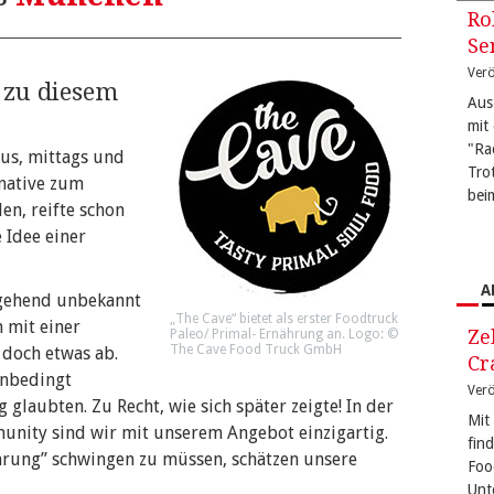
Ro
Se
Verö
e zu diesem
Aus
mit
"Ra
us, mittags und
Tro
rnative zum
bei
en, reifte schon
 Idee einer
A
tgehend unbekannt
„The Cave“ bietet als erster Foodtruck
h mit einer
Ze
Paleo/ Primal- Ernährung an. Logo: ©
The Cave Food Truck GmbH
 doch etwas ab.
Cr
unbedingt
Verö
g glaubten. Zu Recht, wie sich später zeigte! In der
Mit
nity sind wir mit unserem Angebot einzigartig.
fin
rung” schwingen zu müssen, schätzen unsere
Foo
Unt