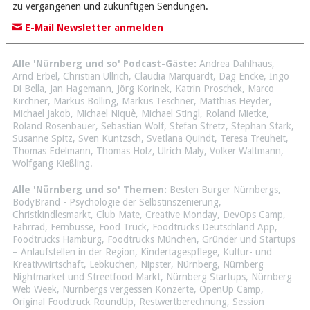
zu vergangenen und zukünftigen Sendungen.
E-Mail Newsletter anmelden
Alle 'Nürnberg und so' Podcast-Gäste:
Andrea Dahlhaus
,
Arnd Erbel
,
Christian Ullrich
,
Claudia Marquardt
,
Dag Encke
,
Ingo
Di Bella
,
Jan Hagemann
,
Jörg Korinek
,
Katrin Proschek
,
Marco
Kirchner
,
Markus Bölling
,
Markus Teschner
,
Matthias Heyder
,
Michael Jakob
,
Michael Niquè
,
Michael Stingl
,
Roland Mietke
,
Roland Rosenbauer
,
Sebastian Wolf
,
Stefan Stretz
,
Stephan Stark
,
Susanne Spitz
,
Sven Kuntzsch
,
Svetlana Quindt
,
Teresa Treuheit
,
Thomas Edelmann
,
Thomas Holz
,
Ulrich Maly
,
Volker Waltmann
,
Wolfgang Kießling
.
Alle 'Nürnberg und so' Themen:
Besten Burger Nürnbergs
,
BodyBrand - Psychologie der Selbstinszenierung
,
Christkindlesmarkt
,
Club Mate
,
Creative Monday
,
DevOps Camp
,
Fahrrad
,
Fernbusse
,
Food Truck
,
Foodtrucks Deutschland App
,
Foodtrucks Hamburg
,
Foodtrucks München
,
Gründer und Startups
– Anlaufstellen in der Region
,
Kindertagespflege
,
Kultur- und
Kreativwirtschaft
,
Lebkuchen
,
Nipster
,
Nürnberg
,
Nürnberg
Nightmarket und Streetfood Markt
,
Nürnberg Startups
,
Nürnberg
Web Week
,
Nürnbergs vergessen Konzerte
,
OpenUp Camp
,
Original Foodtruck RoundUp
,
Restwertberechnung
,
Session