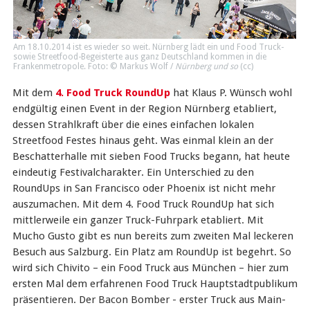
Am 18.10.2014 ist es wieder so weit. Nürnberg lädt ein und Food Truck-
sowie Streetfood-Begeisterte aus ganz Deutschland kommen in die
Frankenmetropole. Foto: © Markus Wolf /
Nürnberg und so
(
cc
)
Mit dem
4. Food Truck RoundUp
hat Klaus P. Wünsch wohl
endgültig einen Event in der Region Nürnberg etabliert,
dessen Strahlkraft über die eines einfachen lokalen
Streetfood Festes hinaus geht. Was einmal klein an der
Beschatterhalle mit sieben Food Trucks begann, hat heute
eindeutig Festivalcharakter. Ein Unterschied zu den
RoundUps in San Francisco oder Phoenix ist nicht mehr
auszumachen. Mit dem 4. Food Truck RoundUp hat sich
mittlerweile ein ganzer Truck-Fuhrpark etabliert. Mit
Mucho Gusto gibt es nun bereits zum zweiten Mal leckeren
Besuch aus Salzburg. Ein Platz am RoundUp ist begehrt. So
wird sich Chivito – ein Food Truck aus München – hier zum
ersten Mal dem erfahrenen Food Truck Hauptstadtpublikum
präsentieren. Der Bacon Bomber - erster Truck aus Main-