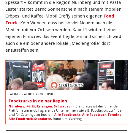
Spessart – kommt in die Region Nürnberg und mit Pasta
Laster startet Bernd Sonnenschein nach seinem mobilen
Crêpes- und Kaffee-Mobil Creffy seinen eigenen
Food
Truck
. Kein Wunder, dass bei so viel Neuem auch die
Medien mit vor Ort sein werden. Kabel 1 wird mit einer
eigenen Filmcrew das Event begleiten und sicherlich wird
auch die ein oder andere lokale „Mediengröße“ dort
anzutreffen sein.
PARTNER > ARTIKEL > FOODTRUCK
Foodtrucks in deiner Region
Nürnberg
,
Fürth
,
Erlangen
,
Schwabach
- Craftplaces ist die führende
Plattform um mobil agierende Unternehmen wie z.B. Foodtrucks zu finden
und für Caterings zu buchen.
Alle Foodtrucks
.
Alle Foodtruck-Termine
.
Alle Foodtruck-Standorte
. Rund-um-Catering.