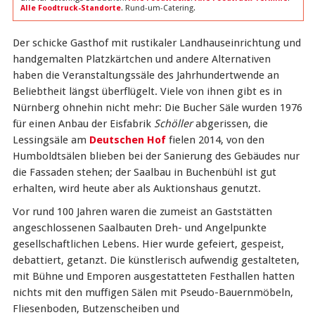
Alle Foodtruck-Standorte
. Rund-um-Catering.
Der schicke Gasthof mit rustikaler Landhauseinrichtung und
handgemalten Platzkärtchen und andere Alternativen
haben die Veranstaltungssäle des Jahrhundertwende an
Beliebtheit längst überflügelt. Viele von ihnen gibt es in
Nürnberg ohnehin nicht mehr: Die Bucher Säle wurden 1976
für einen Anbau der Eisfabrik
Schöller
abgerissen, die
Lessingsäle am
Deutschen Hof
fielen 2014, von den
Humboldtsälen blieben bei der Sanierung des Gebäudes nur
die Fassaden stehen; der Saalbau in Buchenbühl ist gut
erhalten, wird heute aber als Auktionshaus genutzt.
Vor rund 100 Jahren waren die zumeist an Gaststätten
angeschlossenen Saalbauten Dreh- und Angelpunkte
gesellschaftlichen Lebens. Hier wurde gefeiert, gespeist,
debattiert, getanzt. Die künstlerisch aufwendig gestalteten,
mit Bühne und Emporen ausgestatteten Festhallen hatten
nichts mit den muffigen Sälen mit Pseudo-Bauernmöbeln,
Fliesenboden, Butzenscheiben und