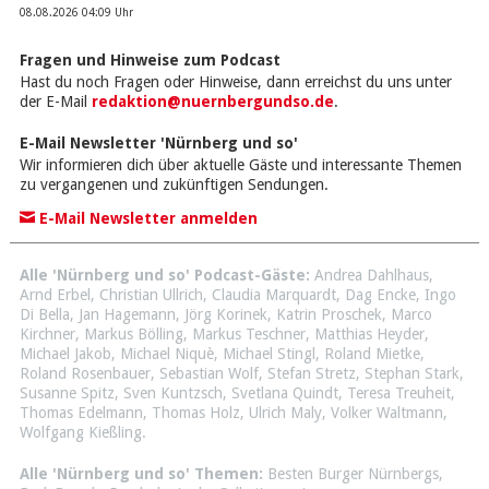
08.08.2026 04:09 Uhr
Fragen und Hinweise zum Podcast
Hast du noch Fragen oder Hinweise, dann erreichst du uns unter
der E-Mail
redaktion@nuernbergundso.de
.
E-Mail Newsletter 'Nürnberg und so'
Wir informieren dich über aktuelle Gäste und interessante Themen
zu vergangenen und zukünftigen Sendungen.
E-Mail Newsletter anmelden
Alle 'Nürnberg und so' Podcast-Gäste:
Andrea Dahlhaus
,
Arnd Erbel
,
Christian Ullrich
,
Claudia Marquardt
,
Dag Encke
,
Ingo
Di Bella
,
Jan Hagemann
,
Jörg Korinek
,
Katrin Proschek
,
Marco
Kirchner
,
Markus Bölling
,
Markus Teschner
,
Matthias Heyder
,
Michael Jakob
,
Michael Niquè
,
Michael Stingl
,
Roland Mietke
,
Roland Rosenbauer
,
Sebastian Wolf
,
Stefan Stretz
,
Stephan Stark
,
Susanne Spitz
,
Sven Kuntzsch
,
Svetlana Quindt
,
Teresa Treuheit
,
Thomas Edelmann
,
Thomas Holz
,
Ulrich Maly
,
Volker Waltmann
,
Wolfgang Kießling
.
Alle 'Nürnberg und so' Themen:
Besten Burger Nürnbergs
,