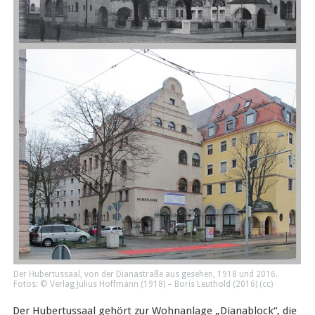
Der Hubertussaal, von der Dianastraße aus gesehen, 1918 und 2016.
Fotos: © Verlag Julius Hoffmann (1918) – Boris Leuthold (2016) (
cc
)
Der Hubertussaal gehört zur Wohnanlage „Dianablock“, die