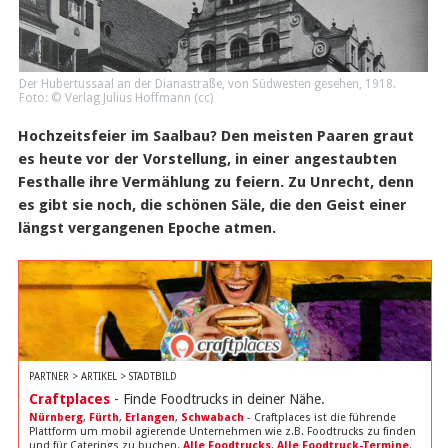
Der Hubertussaal an der Dianastraße, von Südwesten gesehen, 1918.
Foto: © Verlag Julius Hoffmann (
cc
)
Hochzeitsfeier im Saalbau? Den meisten Paaren graut
es heute vor der Vorstellung, in einer angestaubten
Festhalle ihre Vermählung zu feiern. Zu Unrecht, denn
es gibt sie noch, die schönen Säle, die den Geist einer
längst vergangenen Epoche atmen.
PARTNER > ARTIKEL > STADTBILD
Craftplaces
- Finde Foodtrucks in deiner Nähe.
Nürnberg
,
Fürth
,
Erlangen
,
Schwabach
- Craftplaces ist die führende
Plattform um mobil agierende Unternehmen wie z.B. Foodtrucks zu finden
und für Caterings zu buchen.
Alle Foodtrucks
.
Alle Foodtruck-Termine
.