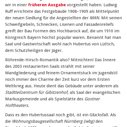
wir in einer
früheren Ausgabe
vorgestellt haben. Ludwig
Ruff errichtete das Festgebäude 1908–1909 als Mittelpunkt
der neuen Siedlung für die Angestellten der
MAN
. Mit seinen
Schweifgiebeln, Schnecken, Lisenen und Fassadenreliefs
greift der Bau Formen des Hochbarock auf, die um 1910 im
Königreich Bayern höchst populär waren. Benannt hat man
Saal und Gastwirtschaft wohl nach Hubertus von Lüttich,
dem Schutzheiligen der Jäger.
Röhrende-Hirsch-Romantik also? Mitnichten! Das Innere
des 2003 restaurierten Saals strahlt mit seiner
Wandgliederung und feinem Ornamentstuck im Jugendstil
noch immer den Charme der Zeit kurz vor dem Ersten
Weltkrieg aus. Heute dient das Gebäude unter anderem als
Stadtteilzentrum für Gibitzenhof
, als Saal der evangelischen
Markusgemeinde und als Spielstätte des
Gostner
Hoftheaters
.
Dass es den Hubertussaal noch gibt, ist ein Glücksfall. Als
die
Wohnungsbaugesellschaft Nürnberg (wbg)
den