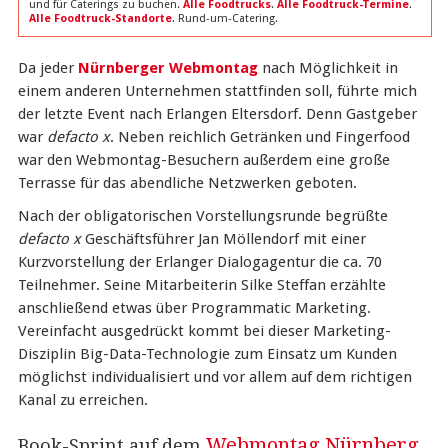
und für Caterings zu buchen.
Alle Foodtrucks
.
Alle Foodtruck-Termine
.
Alle Foodtruck-Standorte
. Rund-um-Catering.
Da jeder
Nürnberger Webmontag
nach Möglichkeit in
einem anderen Unternehmen stattfinden soll, führte mich
der letzte Event nach Erlangen Eltersdorf. Denn Gastgeber
war
defacto x
. Neben reichlich Getränken und Fingerfood
war den Webmontag-Besuchern außerdem eine große
Terrasse für das abendliche Netzwerken geboten.
Nach der obligatorischen Vorstellungsrunde begrüßte
defacto x
Geschäftsführer Jan Möllendorf mit einer
Kurzvorstellung der Erlanger Dialogagentur die ca. 70
Teilnehmer. Seine Mitarbeiterin Silke Steffan erzählte
anschließend etwas über Programmatic Marketing.
Vereinfacht ausgedrückt kommt bei dieser Marketing-
Disziplin Big-Data-Technologie zum Einsatz um Kunden
möglichst individualisiert und vor allem auf dem richtigen
Kanal zu erreichen.
Webmontag Nürnberg
Book-Sprint auf dem