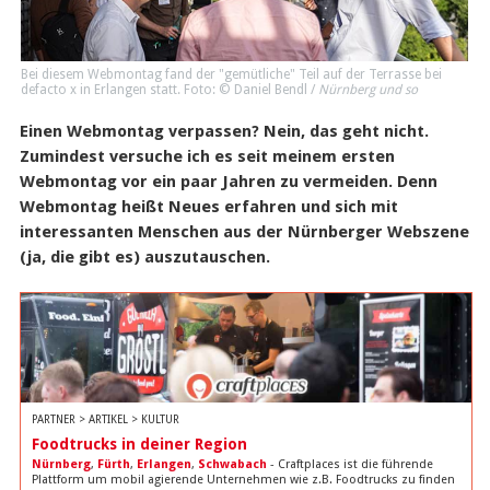
Bei diesem Webmontag fand der "gemütliche" Teil auf der Terrasse bei
defacto x in Erlangen statt. Foto: © Daniel Bendl /
Nürnberg und so
Einen Webmontag verpassen? Nein, das geht nicht.
Zumindest versuche ich es seit meinem ersten
Webmontag vor ein paar Jahren zu vermeiden. Denn
Webmontag heißt Neues erfahren und sich mit
interessanten Menschen aus der Nürnberger Webszene
(ja, die gibt es) auszutauschen.
PARTNER > ARTIKEL > KULTUR
Foodtrucks in deiner Region
Nürnberg
,
Fürth
,
Erlangen
,
Schwabach
- Craftplaces ist die führende
Plattform um mobil agierende Unternehmen wie z.B. Foodtrucks zu finden