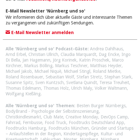
E-Mail Newsletter 'Nürnberg und so'
Wir informieren dich über aktuelle Gäste und interessante Themen
zu vergangenen und zukünftigen Sendungen.
E-Mail Newsletter anmelden
Alle 'Nürnberg und so' Podcast-Gäste:
Andrea Dahlhaus
,
Arnd Erbel
,
Christian Ullrich
,
Claudia Marquardt
,
Dag Encke
,
Ingo
Di Bella
,
Jan Hagemann
,
Jörg Korinek
,
Katrin Proschek
,
Marco
Kirchner
,
Markus Bölling
,
Markus Teschner
,
Matthias Heyder
,
Michael Jakob
,
Michael Niquè
,
Michael Stingl
,
Roland Mietke
,
Roland Rosenbauer
,
Sebastian Wolf
,
Stefan Stretz
,
Stephan Stark
,
Susanne Spitz
,
Sven Kuntzsch
,
Svetlana Quindt
,
Teresa Treuheit
,
Thomas Edelmann
,
Thomas Holz
,
Ulrich Maly
,
Volker Waltmann
,
Wolfgang Kießling
.
Alle 'Nürnberg und so' Themen:
Besten Burger Nürnbergs
,
BodyBrand - Psychologie der Selbstinszenierung
,
Christkindlesmarkt
,
Club Mate
,
Creative Monday
,
DevOps Camp
,
Fahrrad
,
Fernbusse
,
Food Truck
,
Foodtrucks Deutschland App
,
Foodtrucks Hamburg
,
Foodtrucks München
,
Gründer und Startups
– Anlaufstellen in der Region
,
Kindertagespflege
,
Kultur- und
Kreativwirtschaft
,
Lebkuchen
,
Nipster
,
Nürnberg
,
Nürnberg