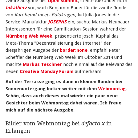
zweite Ausgabe des
Open Summit
, stellte Alexander Roth
lokalherz
vor, warb Benjamin Bauer für die zweite Runde
von
Karohemd meets Polokragen
, lud Julia Jones in die
Service-Manufaktur
JOSEPHS
ein, suchte Markus Neubauer
Interessenten für eine Gamification-Session während der
Nürnberg Web Week
, präsentierte Joschi Kuphal das
Meta-Thema "Dezentralisierung des Internet" der
diesjährigen Ausgabe der
border:none
, empfahl Peter
Scheffler die Nürnberg Web Week im Oktober 2014 und
machte
Markus Teschner
noch einmal auf die Relevanz des
neuen
Creative Monday Forum
aufmerksam.
Auf der Terrasse ging es dann in kleinen Runden bei
Sonnenuntergang locker weiter mit dem
Webmontag
.
Schön, dass auch dieses mal wieder ein paar neue
Gesichter beim Webmontag dabei waren. Ich freue
mich auf die nächste Ausgabe.
Bilder vom Webmontag bei
defacto x
in
Erlangen